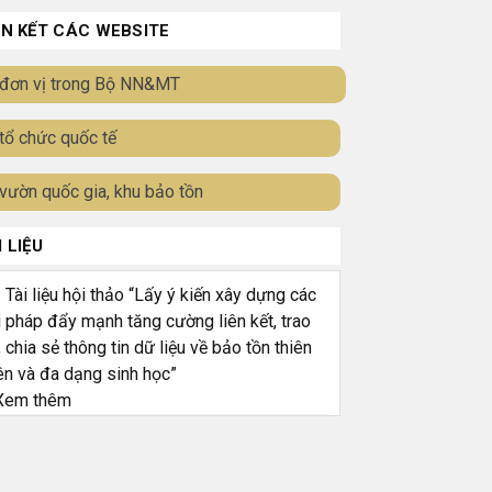
ÊN KẾT CÁC WEBSITE
đơn vị trong Bộ NN&MT
tổ chức quốc tế
vườn quốc gia, khu bảo tồn
I LIỆU
ài liệu hội thảo “Lấy ý kiến xây dựng các
i pháp đẩy mạnh tăng cường liên kết, trao
, chia sẻ thông tin dữ liệu về bảo tồn thiên
ên và đa dạng sinh học”
em thêm