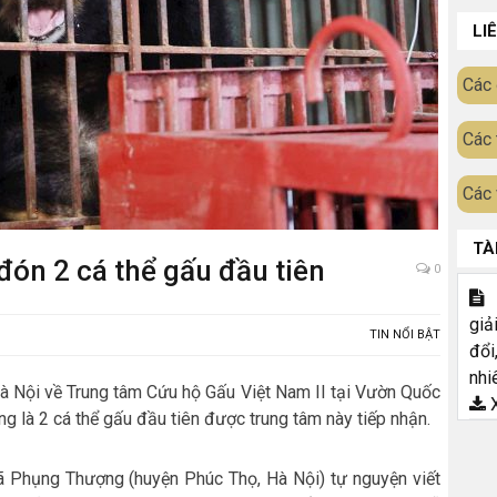
LI
Các 
Các 
Các 
TÀ
ón 2 cá thể gấu đầu tiên
0
T
giả
TIN NỔI BẬT
đổi
nhi
à Nội về Trung tâm Cứu hộ Gấu Việt Nam II tại Vườn Quốc
X
g là 2 cá thể gấu đầu tiên được trung tâm này tiếp nhận.
xã Phụng Thượng (huyện Phúc Thọ, Hà Nội) tự nguyện viết