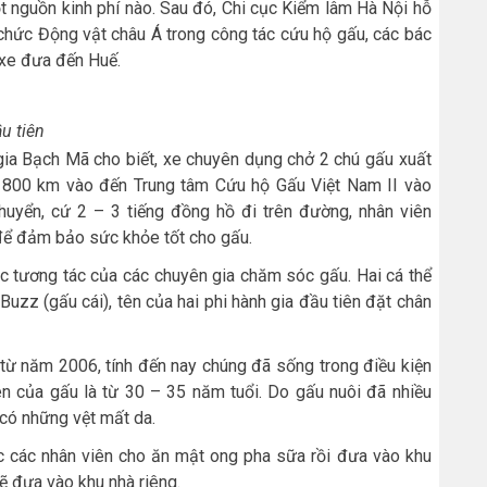
t nguồn kinh phí nào. Sau đó, Chi cục Kiểm lâm Hà Nội hỗ
 chức Động vật châu Á trong công tác cứu hộ gấu, các bác
 xe đưa đến Huế.
u tiên
a Bạch Mã cho biết, xe chuyên dụng chở 2 chú gấu xuất
 800 km vào đến Trung tâm Cứu hộ Gấu Việt Nam II vào
chuyển, cứ 2 – 3 tiếng đồng hồ đi trên đường, nhân viên
 để đảm bảo sức khỏe tốt cho gấu.
các tương tác của các chuyên gia chăm sóc gấu. Hai cá thể
uzz (gấu cái), tên của hai phi hành gia đầu tiên đặt chân
từ năm 2006, tính đến nay chúng đã sống trong điều kiện
iên của gấu là từ 30 – 35 năm tuổi. Do gấu nuôi đã nhiều
có những vệt mất da.
ợc các nhân viên cho ăn mật ong pha sữa rồi đưa vào khu
ẽ đưa vào khu nhà riêng.