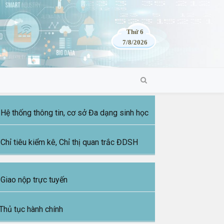
Thứ 6
7/8/2026
Hệ thống thông tin, cơ sở Đa dạng sinh học
Chỉ tiêu kiểm kê, Chỉ thị quan trắc ĐDSH
Giao nộp trực tuyến
Thủ tục hành chính