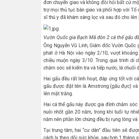
đơn chuyển giao và không đòi hỏi bất cứ mộ
trợ mọi thủ tục bàn giao và phối hợp với Tổ
sĩ thú y đã khám sàng lọc và sau đó cho lên
Vườn Quốc gia Bạch Mã đón 2 cá thể gấu đầ
Ông Nguyễn Vũ Linh, Giám đốc Vườn Quốc gi
phát ở Hà Nội vào ngày 2/10, vượt khoảng
chiều muộn ngày 3/10. Trong quá trình di 
chăm sóc sẽ kiểm tra và tiếp nước, lá chuối
Hai gấu đều rất linh hoạt, đáp ứng tốt với 
gấu được đặt tên là Amstrong (gấu đực) và B
lên mặt trăng.
Hai cá thể gấu này được gia đình chăm sóc 
nuôi nhốt gần 20 năm, trong khi tuổi tự nh
năm nên phần lớn chúng đều bị rụng lông và 
Tại trung tâm, hai “cư dân” đầu tiên sẽ đư
cách ly theo dõi sức khỏe, sau hơn 1 tháng s