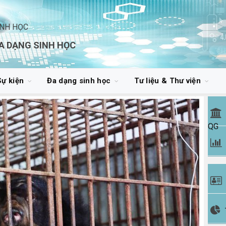
INH HỌC
A DẠNG SINH HỌC
Sự kiện
Đa dạng sinh học
Tư liệu & Thư viện
QG