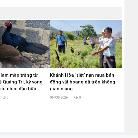
 lam mào trắng từ
Khánh Hòa ‘siết’ nạn mua bán
 Quảng Trị, kỳ vọng
động vật hoang dã trên không
loài chim đặc hữu
gian mạng
0
06/08/2026
0