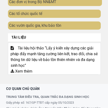
Các đơn vị trong Bộ NN&MT
Các tổ chức quốc tế
Các vườn quốc gia, khu bảo tồn
TÀI LIỆU
Tài liệu hội thảo “Lấy ý kiến xây dựng các giải
pháp đẩy mạnh tăng cường liên kết, trao đổi, chia sẻ
thông tin dữ liệu về bảo tồn thiên nhiên và đa dạng
sinh học”
Xem thêm
CƠ QUAN CHỦ QUẢN
TRUNG TÂM ĐIỀU TRA, QUAN TRẮC ĐA DẠNG SINH HỌC
Giấy phép số: 167/GP-TTĐT cấp ngày 05/10/2023