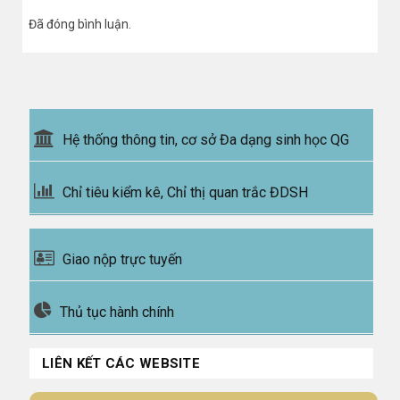
Đã đóng bình luận.
Hệ thống thông tin, cơ sở Đa dạng sinh học QG
Chỉ tiêu kiểm kê, Chỉ thị quan trắc ĐDSH
Giao nộp trực tuyến
Thủ tục hành chính
LIÊN KẾT CÁC WEBSITE