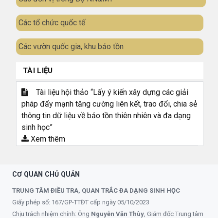
Các tổ chức quốc tế
Các vườn quốc gia, khu bảo tồn
TÀI LIỆU
Tài liệu hội thảo “Lấy ý kiến xây dựng các giải
pháp đẩy mạnh tăng cường liên kết, trao đổi, chia sẻ
thông tin dữ liệu về bảo tồn thiên nhiên và đa dạng
sinh học”
Xem thêm
CƠ QUAN CHỦ QUẢN
TRUNG TÂM ĐIỀU TRA, QUAN TRẮC ĐA DẠNG SINH HỌC
Giấy phép số: 167/GP-TTĐT cấp ngày 05/10/2023
Chịu trách nhiệm chính: Ông
Nguyễn Văn Thùy
, Giám đốc Trung tâm