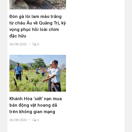
Đón gà lôi lam mào trắng
từ châu Âu về Quảng Trị, kỳ
vọng phục hồi loài chim
đặc hữu
06/08/2026
0
Khánh Hòa ‘siết’ nạn mua
bán động vật hoang dã
trên không gian mạng
06/08/2026
0