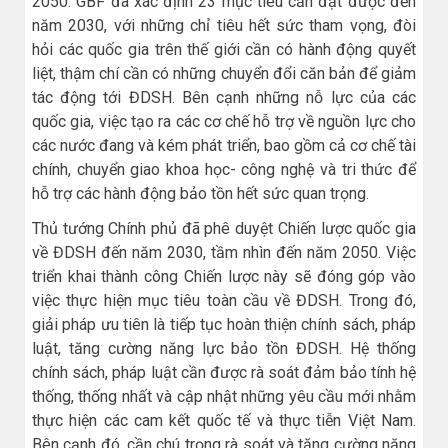
2050. GBF đã xác định 23 mục tiêu cần đạt được đến
năm 2030, với những chỉ tiêu hết sức tham vọng, đòi
hỏi các quốc gia trên thế giới cần có hành động quyết
liệt, thậm chí cần có những chuyển đổi căn bản để giảm
tác động tới ĐDSH. Bên cạnh những nỗ lực của các
quốc gia, việc tạo ra các cơ chế hỗ trợ về nguồn lực cho
các nước đang và kém phát triển, bao gồm cả cơ chế tài
chính, chuyển giao khoa học- công nghệ và tri thức để
hỗ trợ các hành động bảo tồn hết sức quan trọng.
Thủ tướng Chính phủ đã phê duyệt Chiến lược quốc gia
về ĐDSH đến năm 2030, tầm nhìn đến năm 2050. Việc
triển khai thành công Chiến lược này sẽ đóng góp vào
việc thực hiện mục tiêu toàn cầu về ĐDSH. Trong đó,
giải pháp ưu tiên là tiếp tục hoàn thiện chính sách, pháp
luật, tăng cường năng lực bảo tồn ĐDSH. Hệ thống
chính sách, pháp luật cần được rà soát đảm bảo tính hệ
thống, thống nhất và cập nhật những yêu cầu mới nhằm
thực hiện các cam kết quốc tế và thực tiễn Việt Nam.
Bên cạnh đó, cần chú trọng rà soát và tăng cường năng