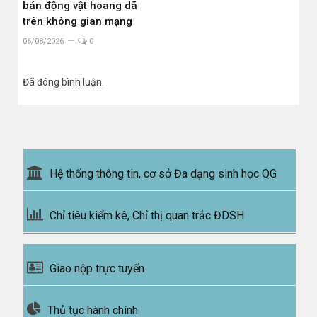
bán động vật hoang dã
trên không gian mạng
06/08/2026
0
Đã đóng bình luận.
Hệ thống thông tin, cơ sở Đa dạng sinh học QG
Chỉ tiêu kiểm kê, Chỉ thị quan trắc ĐDSH
Giao nộp trực tuyến
Thủ tục hành chính