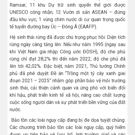
Ramsar; 11 khu Dự trữ sinh quyển thế giới được
UNESCO công nhận; 12 Vườn di sản ASEAN – đứng
đầu khu vực; 1 vùng chim nước di cư quan trọng quốc
tế tuyến đường bay Úc – Đông Á (EAAFP).
Hệ sinh thái rừng đã được chú trọng phục hồi: Diện tích
rừng ngày càng tăng lên. Nếu như năm 1995 (ngay sau
khi Việt Nam gia nhập Công ước ĐDSH), độ che phủ
rừng chỉ đạt 28,2% thì đến năm 2022, độ che phủ đã
lên tới 42,02%. Đặc biệt, năm 2021, Thủ tướng Chính
phủ đã phê duyệt
Đề án “Trồng một tỷ cây xanh giai
đoạn 2021 – 2025” nhằm góp phần bảo vệ môi trường
sinh thái, cải thiện cảnh quan và ứng phó với biến đổi
khí hậu, phát triển kinh tế xã hội, nâng cao chất lượng
cuộc sống người dân và sự phát triển bền vững của đất
nước.
Bảo tồn các loài nguy cấp đang bị đe dọa tuyệt chủng:
Các chương trình bảo tồn các loài nguy cấp, quý hiếm
được ưu tiên bảo vệ (voi, hổ, linh trưởng, rùa) và các