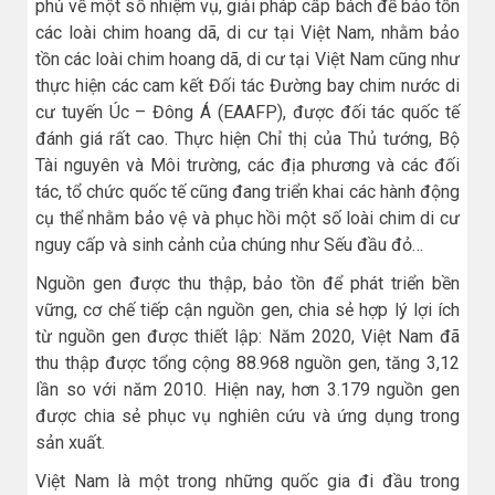
phủ về một số nhiệm vụ, giải pháp cấp bách để bảo tồn
các loài chim hoang dã, di cư tại Việt Nam, nhằm bảo
tồn các loài chim hoang dã, di cư tại Việt Nam cũng như
thực hiện các cam kết Đối tác Đường bay chim nước di
cư tuyến Úc – Đông Á (EAAFP), được đối tác quốc tế
đánh giá rất cao. Thực hiện Chỉ thị của Thủ tướng, Bộ
Tài nguyên và Môi trường, các địa phương và các đối
tác, tổ chức quốc tế cũng đang triển khai các hành động
cụ thể nhằm bảo vệ và phục hồi một số loài chim di cư
nguy cấp và sinh cảnh của chúng như Sếu đầu đỏ…
Nguồn gen được thu thập, bảo tồn để phát triển bền
vững, cơ chế tiếp cận nguồn gen, chia sẻ hợp lý lợi ích
từ nguồn gen được thiết lập: Năm 2020, Việt Nam đã
thu thập được tổng cộng 88.968 nguồn gen, tăng 3,12
lần so với năm 2010. Hiện nay, hơn 3.179 nguồn gen
được chia sẻ phục vụ nghiên cứu và ứng dụng trong
sản xuất.
Việt Nam là một trong những quốc gia đi đầu trong