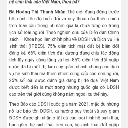
hệ sinh thái của Việt Nam, thưa bà?
Bà Hoàng Thị Thanh Nhàn
: Thế giới đang đứng trước
bối cảnh tốc độ biến đổi và suy thoái của thiên nhiên
trên toàn cầu trong 50 năm qua là chưa từng có trong
lịch sử loài người. Theo nghiên cứu của Diễn đàn Chính
sách – Khoa học liên chính phủ về ĐDSH và Dịch vụ Hệ
sinh thái (IPBES), 75% diện tích mặt đất bị biến đổi
đáng kể, 66% diện tích đại dương đang chịu tác động
tích lũy ngày càng tăng và hơn 85% diện tích đất ngập
nước đã bị mất đi, làm suy giảm nhanh chóng các dịch
vụ hệ sinh thái mà thiên nhiên cung cấp cho con người,
25% số loài được đánh giá đang bị đe dọa. Việt Nam
được biết đến là một trong những quốc gia có ĐDSH
cao trên thế giới cũng không nằm ngoài xu thế này.
Theo Báo cáo ĐDSH quốc gia năm 2021, mặc dù những
nỗ lực bảo tồn ĐDSH, xu hướng suy thoái và suy giảm
ĐDSH được ghi nhận ở tất cả các loại hình hệ sinh thái,
bao gồm: hệ sinh thái trên cạn; hệ sinh thái đất ngập