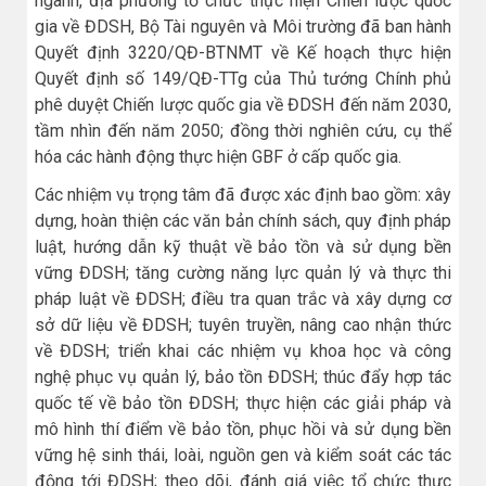
ngành, địa phương tổ chức thực hiện Chiến lược quốc
gia về ĐDSH, Bộ Tài nguyên và Môi trường đã ban hành
Quyết định 3220/QĐ-BTNMT về Kế hoạch thực hiện
Quyết định số 149/QĐ-TTg của Thủ tướng Chính phủ
phê duyệt Chiến lược quốc gia về ĐDSH đến năm 2030,
tầm nhìn đến năm 2050; đồng thời nghiên cứu, cụ thể
hóa các hành động thực hiện GBF ở cấp quốc gia.
Các nhiệm vụ trọng tâm đã được xác định bao gồm: xây
dựng, hoàn thiện các văn bản chính sách, quy định pháp
luật, hướng dẫn kỹ thuật về bảo tồn và sử dụng bền
vững ĐDSH; tăng cường năng lực quản lý và thực thi
pháp luật về ĐDSH; điều tra quan trắc và xây dựng cơ
sở dữ liệu về ĐDSH; tuyên truyền, nâng cao nhận thức
về ĐDSH; triển khai các nhiệm vụ khoa học và công
nghệ phục vụ quản lý, bảo tồn ĐDSH; thúc đẩy hợp tác
quốc tế về bảo tồn ĐDSH; thực hiện các giải pháp và
mô hình thí điểm về bảo tồn, phục hồi và sử dụng bền
vững hệ sinh thái, loài, nguồn gen và kiểm soát các tác
động tới ĐDSH; theo dõi, đánh giá việc tổ chức thực