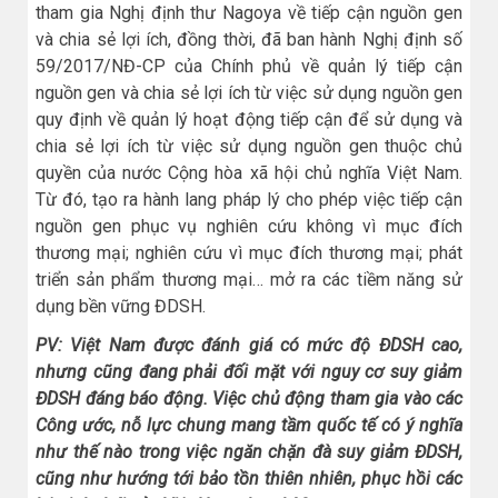
tham gia Nghị định thư Nagoya về tiếp cận nguồn gen
và chia sẻ lợi ích, đồng thời, đã ban hành Nghị định số
59/2017/NĐ-CP của Chính phủ về quản lý tiếp cận
nguồn gen và chia sẻ lợi ích từ việc sử dụng nguồn gen
quy định về quản lý hoạt động tiếp cận để sử dụng và
chia sẻ lợi ích từ việc sử dụng nguồn gen thuộc chủ
quyền của nước Cộng hòa xã hội chủ nghĩa Việt Nam.
Từ đó, tạo ra hành lang pháp lý cho phép việc tiếp cận
nguồn gen phục vụ nghiên cứu không vì mục đích
thương mại; nghiên cứu vì mục đích thương mại; phát
triển sản phẩm thương mại… mở ra các tiềm năng sử
dụng bền vững ĐDSH.
PV: Việt Nam được đánh giá có mức độ ĐDSH cao,
nhưng cũng đang phải đối mặt với nguy cơ suy giảm
ĐDSH đáng báo động. Việc chủ động tham gia vào các
Công ước, nỗ lực chung mang tầm quốc tế có ý nghĩa
như thế nào trong việc ngăn chặn đà suy giảm ĐDSH,
cũng như hướng tới bảo tồn thiên nhiên, phục hồi các