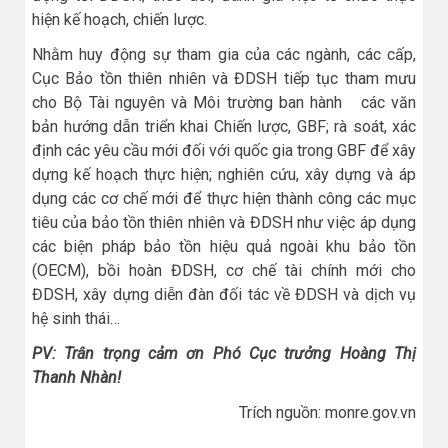
hiện kế hoạch, chiến lược.
Nhằm huy động sự tham gia của các ngành, các cấp,
Cục Bảo tồn thiên nhiên và ĐDSH tiếp tục tham mưu
cho Bộ Tài nguyên và Môi trường ban hành các văn
bản hướng dẫn triển khai Chiến lược, GBF; rà soát, xác
định các yêu cầu mới đối với quốc gia trong GBF để xây
dựng kế hoạch thực hiện; nghiên cứu, xây dựng và áp
dụng các cơ chế mới để thực hiện thành công các mục
tiêu của bảo tồn thiên nhiên và ĐDSH như việc áp dụng
các biện pháp bảo tồn hiệu quả ngoài khu bảo tồn
(OECM), bồi hoàn ĐDSH, cơ chế tài chính mới cho
ĐDSH, xây dựng diễn đàn đối tác về ĐDSH và dịch vụ
hệ sinh thái…
PV: Trân trọng cảm ơn Phó Cục trưởng Hoàng Thị
Thanh Nhàn!
Trích nguồn: monre.gov.vn