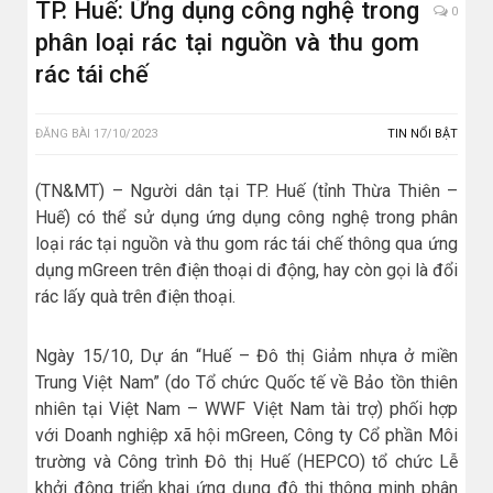
TP. Huế: Ứng dụng công nghệ trong
0
phân loại rác tại nguồn và thu gom
rác tái chế
ĐĂNG BÀI
17/10/2023
TIN NỔI BẬT
(TN&MT) – Người dân tại TP. Huế (tỉnh Thừa Thiên –
Huế) có thể sử dụng ứng dụng công nghệ trong phân
loại rác tại nguồn và thu gom rác tái chế thông qua ứng
dụng mGreen trên điện thoại di động, hay còn gọi là đổi
rác lấy quà trên điện thoại.
Ngày 15/10, Dự án “Huế – Đô thị Giảm nhựa ở miền
Trung Việt Nam” (do Tổ chức Quốc tế về Bảo tồn thiên
nhiên tại Việt Nam – WWF Việt Nam tài trợ) phối hợp
với Doanh nghiệp xã hội mGreen, Công ty Cổ phần Môi
trường và Công trình Đô thị Huế (HEPCO) tổ chức Lễ
khởi động triển khai ứng dụng đô thị thông minh phân