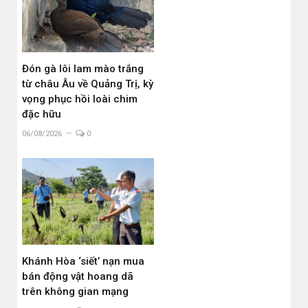
Đón gà lôi lam mào trắng
từ châu Âu về Quảng Trị, kỳ
vọng phục hồi loài chim
đặc hữu
06/08/2026
0
Khánh Hòa ‘siết’ nạn mua
bán động vật hoang dã
trên không gian mạng