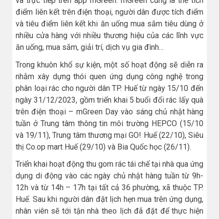
và trực tiếp trên app mGreen. mGreen cũng là thẻ tích
điểm liên kết trên điện thoại, người dân được tích điểm
và tiêu điểm liên kết khi ăn uống mua sắm tiêu dùng ở
nhiều cửa hàng với nhiều thương hiệu của các lĩnh vực
ăn uống, mua sắm, giải trí, dịch vụ gia đình…
Trong khuôn khổ sự kiện, một số hoạt động sẽ diễn ra
nhằm xây dựng thói quen ứng dụng công nghệ trong
phân loại rác cho người dân TP. Huế từ ngày 15/10 đến
ngày 31/12/2023, gồm triển khai 5 buổi đổi rác lấy quà
trên điện thoại – mGreen Day vào sáng chủ nhật hàng
tuần ở Trung tâm thông tin môi trường HEPCO (15/10
và 19/11), Trung tâm thương mại GO! Huế (22/10), Siêu
thị Co.op mart Huế (29/10) và Bia Quốc học (26/11).
Triển khai hoạt động thu gom rác tái chế tại nhà qua ứng
dụng di động vào các ngày chủ nhật hàng tuần từ 9h-
12h và từ 14h – 17h tại tất cả 36 phường, xã thuộc TP.
Huế. Sau khi người dân đặt lịch hẹn mua trên ứng dụng,
nhân viên sẽ tới tận nhà theo lịch đã đặt để thực hiện