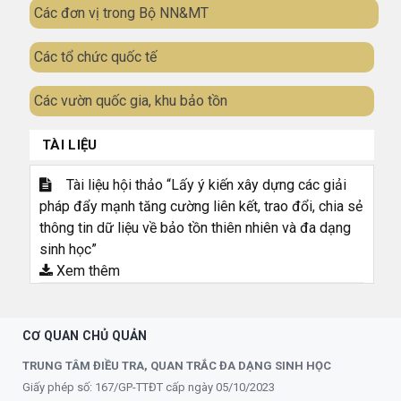
Các đơn vị trong Bộ NN&MT
Các tổ chức quốc tế
Các vườn quốc gia, khu bảo tồn
TÀI LIỆU
Tài liệu hội thảo “Lấy ý kiến xây dựng các giải
pháp đẩy mạnh tăng cường liên kết, trao đổi, chia sẻ
thông tin dữ liệu về bảo tồn thiên nhiên và đa dạng
sinh học”
Xem thêm
CƠ QUAN CHỦ QUẢN
TRUNG TÂM ĐIỀU TRA, QUAN TRẮC ĐA DẠNG SINH HỌC
Giấy phép số: 167/GP-TTĐT cấp ngày 05/10/2023