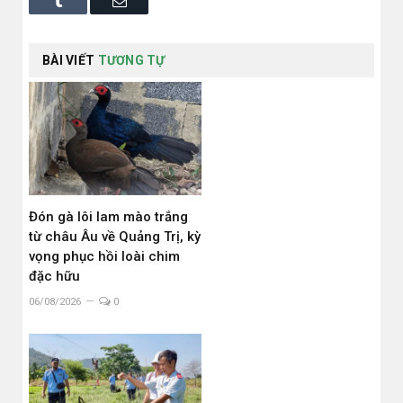
Tumblr
Email
BÀI VIẾT
TƯƠNG TỰ
Đón gà lôi lam mào trắng
từ châu Âu về Quảng Trị, kỳ
vọng phục hồi loài chim
đặc hữu
06/08/2026
0