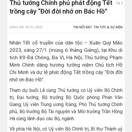
Thủ tướng Chính phủ phát động Tết
0
trồng cây “Đời đời nhớ ơn Bác Hồ”
ĐĂNG BÀI
30/01/2023
TIN NỔI BẬT
,
TIN TỨC & SỰ KIỆN
Nhân Tết cổ truyền của dân tộc – Xuân Quý Mão
2023, sáng 27/1 (mùng 6 tháng Giêng), tại Khu di
tích K9-Đá Chông, Ba Vì, Hà Nội, Thủ tướng Phạm
Minh Chính dâng hương tưởng niệm Chủ tịch Hồ
Chí Minh và dự lễ phát động Tết trồng cây “Đời đời
nhớ ơn Bác Hồ”.
Tham dự buổi Lễ cùng Thủ tướng có Uỷ viên Bộ Chính
trị, Đại tướng, Bộ trưởng Bộ Quốc phòng Phan Văn
Giang; Uỷ viên Trung ương Đảng, Phó Thủ tướng Chính
phủ, Bộ trưởng Bộ Tài nguyên và Môi trường Trần Hồng
Hà cùng lãnh đạo các Bộ, ngành.
Về phía Hà Nội, có Uỷ viên Bộ Chính trị, Bí thư Thành uỷ