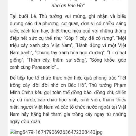
nhớ ơn Bác Hồ”
Tại buổi Lễ, Thủ tướng vui mừng, ghi nhận và biểu
dương các địa phương, cơ quan, đơn vị có nhiều sáng
kiến, cách làm hay, thiết thực, hiệu quả với những thông
điệp hết sức cụ thể, như “Góp 1 cây để có rừng”, “Một
triệu cây xanh cho Việt Nam”, “Hành động vì một Việt
Nam xanh”, “Chung tay xanh hóa học đường”, “Lì xì hạt
giống”, “Thêm cây, thêm sự sống”, “Sống khỏe, góp
xanh cùng Panasonic”…
Để tiếp tục tổ chức thực hiện hiệu quả phong trào “Tết
trồng cây đời đời nhớ ơn Bác Hồ”, Thủ tướng Phạm
Minh Chính kêu gọi toàn thể đồng bào, đồng chí, chiến
sỹ cả nước, các cháu học sinh, sinh viên, thanh thiếu
niên, người Việt Nam và các tổ chức nước ngoài tại Việt
Nam hãy hăng hái tham gia trồng cây ngay từ những
ngày đầu xuân.