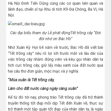
Hà Nội Đinh Tiến Dũng cùng các cơ quan liên quan và
lãnh đạo, chiến sĩ tại Khu di tích K9-Đá Chông, Ba Vì, Hà
Nội.
Các đại biểu tham dự Lễ phát độngTết trồng cây “Đời
đời nhớ ơn Bác Hồ”
Nhớ Xuân Kỷ Hợi 64 năm về trước, Bác Hồ đã viết bài
“Tết trồng cây” nêu rõ lợi ích trước mắt và lâu dài của
việc trồng cây nhằm động viên và kêu gọi nhân dân ta
tích cực trồng cây, giữ lấy màu xanh của đất nước qua
hai câu thơ đơn giản, mộc mạc và ý nghĩa:
“Mùa xuân là Tết trồng cây,
Làm cho đất nước càng ngày càng xuân”
Kể từ đó tới nay, phong trào Tết trồng cây đã trở thành
truyền thống tốt đẹp mỗi dịp Tết đến Xuân về, thực sự
trở thành một tập quán tốt đẹp của nhân dân ta, là ngày