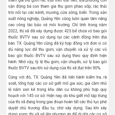
tham gia thu gom rác thải trên đất liền, địa phương còn
vận động bà con tham gia thu gom phao xốp, rác thải
trôi nổi tại các kênh, mương, cửa sông, biển. Trong sản
xuất nông nghiệp, Quảng Yên cũng luôn quan tâm nâng
cao công tác bảo vệ môi trường. Chỉ tính trong năm
2022, thị xã đã xây dựng được 425 bể chứa vỏ bao gói
thuốc BVTV sau sử dụng tại các cánh đồng trên địa
bàn. TX. Quảng Yên cũng đã ký hợp đồng với đơn vị có
đủ năng lực để thu gom, vận chuyển và xử lý các vỏ
bao gói thuốc BVTV sau sử dụng theo quy định hiện
hành. Nhờ vậy, tỷ lệ thu gom, vận chuyển, xử lý bao gói
thuốc BVTV sau khi sử dụng của thị xã đạt trên 90%.
Cùng với đó, TX. Quảng Yên đã tiến hành kiểm tra, rà
soát, tổng hợp các cơ sở giết mổ gia súc, gia cầm nhỏ
lẻ nằm xen kẽ trong khu dân cư không phù hợp quy
hoạch với 145 cơ sở. Hiện nay, do khu giết mổ tập trung
của thị xã đang trong giai đoạn hoàn tất các thủ tục phê
duyệt chủ trương đầu tư, chờ xây dựng. Sau khi xây
dựng xong, thị xã sẽ lên phương án để di dời các cơ sở