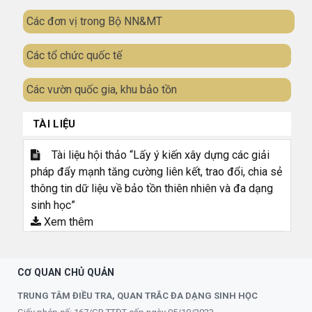
Các đơn vị trong Bộ NN&MT
Các tổ chức quốc tế
Các vườn quốc gia, khu bảo tồn
TÀI LIỆU
Tài liệu hội thảo “Lấy ý kiến xây dựng các giải
pháp đẩy mạnh tăng cường liên kết, trao đổi, chia sẻ
thông tin dữ liệu về bảo tồn thiên nhiên và đa dạng
sinh học”
Xem thêm
CƠ QUAN CHỦ QUẢN
TRUNG TÂM ĐIỀU TRA, QUAN TRẮC ĐA DẠNG SINH HỌC