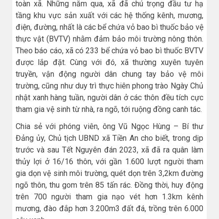
toàn xã. Những năm qua, xã đã chú trọng đầu tư hạ
tầng khu vực sản xuất với các hệ thống kênh, mương,
điện, đường, nhất là các bể chứa vỏ bao bì thuốc bảo vệ
thực vật (BVTV) nhằm đảm bảo môi trường nông thôn.
Theo báo cáo, xã có 233 bể chứa vỏ bao bì thuốc BVTV
được lắp đặt. Cùng với đó, xã thường xuyên tuyên
truyền, vận động người dân chung tay bảo vệ môi
trường, cũng như duy trì thực hiên phong trào Ngày Chủ
nhật xanh hàng tuần, người dân ở các thôn đều tích cực
tham gia vệ sinh từ nhà, ra ngõ, tới ruộng đồng canh tác.
Chia sẻ với phóng viên, ông Vũ Ngọc Hùng – Bí thư
Đảng ủy, Chủ tịch UBND xã Tiền An cho biết, trong dịp
trước và sau Tết Nguyên đán 2023, xã đã ra quân làm
thủy lợi ở 16/16 thôn, với gần 1.600 lượt người tham
gia dọn vệ sinh môi trường, quét dọn trên 3,2km đường
ngõ thôn, thu gom trên 85 tấn rác. Đồng thời, huy động
trên 700 người tham gia nạo vét hơn 1.3km kênh
mương, đào đắp hơn 3.200m3 đất đá, trồng trên 6.000