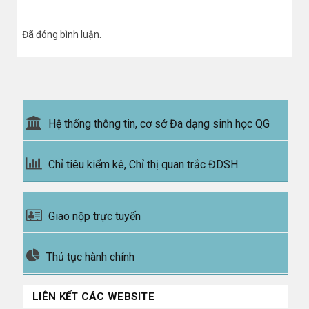
Đã đóng bình luận.
Hệ thống thông tin, cơ sở Đa dạng sinh học QG
Chỉ tiêu kiểm kê, Chỉ thị quan trắc ĐDSH
Giao nộp trực tuyến
Thủ tục hành chính
LIÊN KẾT CÁC WEBSITE