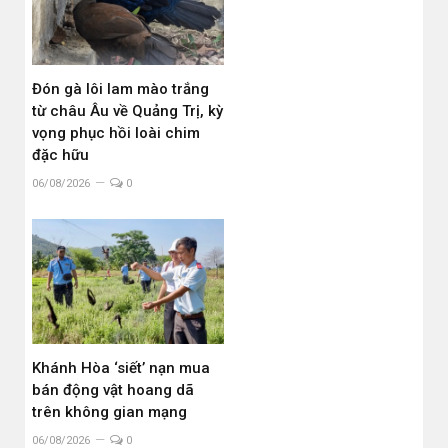
Đón gà lôi lam mào trắng
từ châu Âu về Quảng Trị, kỳ
vọng phục hồi loài chim
đặc hữu
06/08/2026
0
Khánh Hòa ‘siết’ nạn mua
bán động vật hoang dã
trên không gian mạng
06/08/2026
0