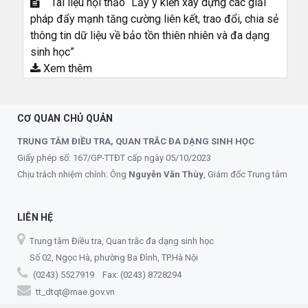
Tài liệu hội thảo “Lấy ý kiến xây dựng các giải
pháp đẩy mạnh tăng cường liên kết, trao đổi, chia sẻ
thông tin dữ liệu về bảo tồn thiên nhiên và đa dạng
sinh học”
Xem thêm
CƠ QUAN CHỦ QUẢN
TRUNG TÂM ĐIỀU TRA, QUAN TRẮC ĐA DẠNG SINH HỌC
Giấy phép số: 167/GP-TTĐT cấp ngày 05/10/2023
Chịu trách nhiệm chính: Ông
Nguyễn Văn Thùy
, Giám đốc Trung tâm
LIÊN HỆ
Trung tâm Điều tra, Quan trắc đa dạng sinh học
Số 02, Ngọc Hà, phường Ba Đình, TP.Hà Nội
(0243) 5527919 Fax: (0243) 8728294
tt_dtqt@mae.gov.vn