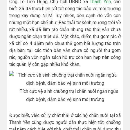
Ông Lê Tiến Dũng, Chủ tịch UBND xã
Thanh Yên
, cho
biết: Xã đã thưc hiện rất tốt công tác bảo vệ môi trường
trong xây dựng NTM. Tuy nhiên, bên cạnh đó vẫn còn
những mặt hạn chế như: Rác thải từ kênh mương trôi về
rất nhiều, xã đã làm rào chắn nhưng rác thải vẫn chưa
được ngăn chặn triệt để. Mặt khác, điểm thu gom rác ở
xã chỉ có 4 điểm nên chưa thể gom hết lượng rác trên
địa bàn, tại các thôn bản vẫn chưa có người thu gom
rác, nguồn vốn ngân sách hỗ trợ còn hạn hẹp nên công
tác quản lý còn gặp nhiều khó khăn.
Tích cực vệ sinh chuồng trại chăn nuôi ngăn ngừa
dịch bệnh, đảm bảo vệ sinh môi trường
Được biết, việc xử lý chất thải ở các hộ chăn nuôi tại xã
Thanh Yên cũng được người dân thực hiện tốt, chuồng
trại nằm cách biệt với nhà, chất thải chăn nuôi được thu