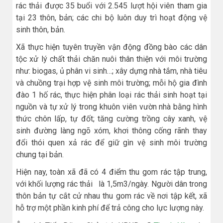
rác thải được 35 buổi với 2.545 lượt hội viên tham gia
tại 23 thôn, bản; các chi bộ luôn duy trì hoạt động vệ
sinh thôn, bản.
Xã thực hiện tuyên truyền vận động đồng bào các dân
tộc xử lý chất thải chăn nuôi thân thiện với môi trường
như: biogas, ủ phân vi sinh…; xây dựng nhà tắm, nhà tiêu
và chuồng trại hợp vệ sinh môi trường; mỗi hộ gia đình
đào 1 hố rác, thực hiện phân loại rác thải sinh hoạt tại
nguồn và tự xử lý trong khuôn viên vườn nhà bằng hình
thức chôn lấp, tự đốt; tăng cường trồng cây xanh, vệ
sinh đường làng ngõ xóm, khơi thông cống rãnh thay
đổi thói quen xả rác để giữ gìn vệ sinh môi trường
chung tại bản.
Hiện nay, toàn xã đã có 4 điểm thu gom rác tập trung,
với khối lượng rác thải là 1,5m3/ngày. Người dân trong
thôn bản tự cắt cử nhau thu gom rác về nơi tập kết, xã
hỗ trợ một phần kinh phí để trả công cho lực lượng này.