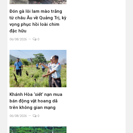
Đón gà lôi lam mào trắng
từ châu Âu về Quảng Trị, kỳ
vọng phục hồi loài chim
đặc hữu
06/08/2026
0
Khánh Hòa ‘siết’ nạn mua
bán động vật hoang dã
trên không gian mạng
06/08/2026
0