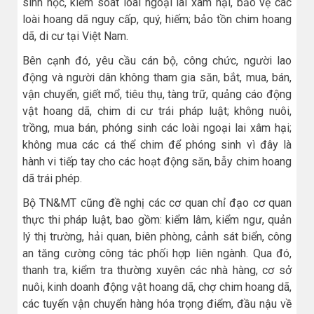
sinh học, kiểm soát loài ngoại lai xâm hại, bảo vệ các
loài hoang dã nguy cấp, quý, hiếm; bảo tồn chim hoang
dã, di cư tại Việt Nam.
Bên cạnh đó, yêu cầu cán bộ, công chức, người lao
động và người dân không tham gia săn, bắt, mua, bán,
vận chuyển, giết mổ, tiêu thụ, tàng trữ, quảng cáo động
vật hoang dã, chim di cư trái pháp luật; không nuôi,
trồng, mua bán, phóng sinh các loài ngoại lai xâm hại;
không mua các cá thể chim để phóng sinh vì đây là
hành vi tiếp tay cho các hoạt động săn, bẫy chim hoang
dã trái phép.
Bộ TN&MT cũng đề nghị các cơ quan chỉ đạo cơ quan
thực thi pháp luật, bao gồm: kiểm lâm, kiểm ngư, quản
lý thị trường, hải quan, biên phòng, cảnh sát biển, công
an tăng cường công tác phối hợp liên ngành. Qua đó,
thanh tra, kiểm tra thường xuyên các nhà hàng, cơ sở
nuôi, kinh doanh động vật hoang dã, chợ chim hoang dã,
các tuyến vận chuyển hàng hóa trọng điểm, đầu nậu về