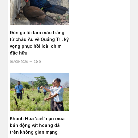
Đón gà lôi lam mào trắng
từ châu Âu về Quảng Trị, kỳ
vọng phục hồi loài chim
đặc hữu
06/08/2026
0
Khánh Hòa ‘siết’ nạn mua
bán động vật hoang dã
trên không gian mạng