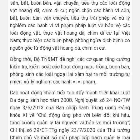
săn, bắt, buôn bán, vận chuyển, tiêu thụ các loài động
vật hoang dã, chim di cư; ngăn chặn các hành vi săn,
bắt, buôn bán, vận chuyển, tiêu thụ trái phép và xử lý
nghiêm các hành vi vi phạm pháp luật về bảo vệ các
loài động vật, thực vật hoang dã, chim di cư tại Việt
Nam; thực hiện các biện pháp phòng ngừa dịch bệnh có
nguồn gốc từ động vật hoang dã, chim di cư.
Đồng thời, Bộ TN&MT đề nghị các cơ quan tăng cường
kiểm tra, kiểm soát các hoạt động nuôi, trồng, buôn bán,
phóng sinh các loài ngoại lai xâm hại ra môi trường tự
nhiên, xử lý nghiêm các hành vi vi phạm.
Các hoạt động nhằm tiếp tục đẩy mạnh triển khai Luật
Đa dạng sinh học năm 2008, Nghị quyết số 24-NQ/TW
ngày 3/6/2013 của Ban chấp hành Trung ương Đảng
khóa XI về “Chủ động ứng phó với biến đổi khí hậu,
tăng cường quản lý tài nguyên và bảo vệ môi trường”;
Chỉ thị số 29/CT-TTg ngày 23/7/2020 của Thủ tướng
Chính phủ về một số giải pháp cấp bách quản lý loài