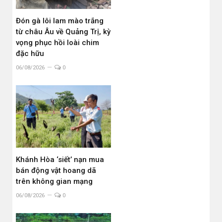
Đón gà lôi lam mào trắng
từ châu Âu về Quảng Trị, kỳ
vọng phục hồi loài chim
đặc hữu
06/08/2026
0
Khánh Hòa ‘siết’ nạn mua
bán động vật hoang dã
trên không gian mạng
06/08/2026
0