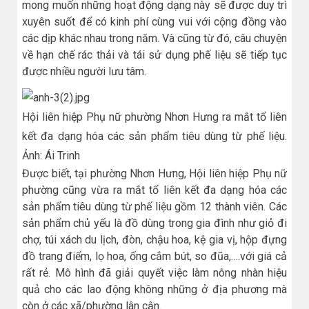
mong muốn những hoạt động dạng này sẽ được duy trì
xuyên suốt để có kinh phí cùng vui với cộng đồng vào
các dịp khác nhau trong năm. Và cũng từ đó, câu chuyện
về hạn chế rác thải và tái sử dụng phế liệu sẽ tiếp tục
được nhiều người lưu tâm.
Hội liên hiệp Phụ nữ phường Nhơn Hưng ra mắt tổ liên
kết đa dạng hóa các sản phẩm tiêu dùng từ phế liệu.
Ảnh: Ái Trinh
Được biết, tại phường Nhơn Hưng, Hội liên hiệp Phụ nữ
phường cũng vừa ra mắt tổ liên kết đa dạng hóa các
sản phẩm tiêu dùng từ phế liệu gồm 12 thành viên. Các
sản phẩm chủ yếu là đồ dùng trong gia đình như giỏ đi
chợ, túi xách du lịch, đòn, chậu hoa, kệ gia vị, hộp đựng
đồ trang điểm, lọ hoa, ống cắm bút, so đũa,….với giá cả
rất rẻ. Mô hình đã giải quyết việc làm nông nhàn hiệu
quả cho các lao động không những ở địa phương mà
còn ở các xã/phường lân cận.