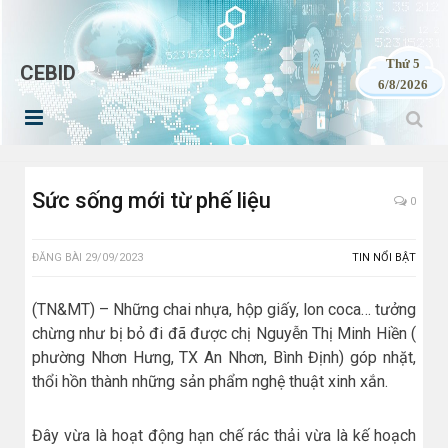
Thứ 5
CEBID
6/8/2026
Sức sống mới từ phế liệu
0
ĐĂNG BÀI
29/09/2023
TIN NỔI BẬT
(TN&MT) – Những chai nhựa, hộp giấy, lon coca… tưởng
chừng như bị bỏ đi đã được chị Nguyễn Thị Minh Hiền (
phường Nhơn Hưng, TX An Nhơn, Bình Định) góp nhặt,
thổi hồn thành những sản phẩm nghệ thuật xinh xắn.
Đây vừa là hoạt động hạn chế rác thải vừa là kế hoạch