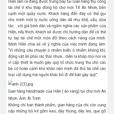
Hiền làm ra đang được trưng bày tại Gian hàng thủ công
tái chế ở khu tháp đồng hồ chợ mới TX An Nhơn, bên
cạnh một quầy nước. Khách hàng đến đây có thể gọi
cho mình một ly nước uống dân dã như khế, sấu, dừa
tắc… với giá bình dân và ngắm nghía các sản phẩm của
Hiền, nếu thích, khách sẽ được chị hướng dẫn để có thể
tự tay tái chế một món đồ theo cách riêng của mình.
Minh Hiền chia sẻ về ý nghĩa của việc mình đang làm:
“Vì những câu chuyện ô nhiễm biển, ô nhiễm không khí,
động vật ăn phải rác thải nhựa… diễn ra khắp mọi nơi và
vì cấp thiết là muốn gây quỹ tổ chức trung thu cho các
bé có hoàn cảnh khó khăn nên mình đã thử tái chế các
loại vật dụng mà người khác bỏ đi để bán gây quỹ”.
Gian hàng handmade của Hiền ( áo vàng) tại chợ mới An
Nhơn. Ảnh: Ái Trinh
Không chỉ bán thành phẩm, gian hàng của chị còn cung
cấp những bộ kit gồm keo, dây thừng, dây len, que gỗ