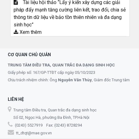
Tài liệu hội thảo “Lấy ý kiến xây dựng các giải
pháp đẩy mạnh tăng cường liên kết, trao đổi, chia sẻ
thông tin dữ liệu về bảo tồn thiên nhiên và đa dạng
sinh học”
Xem thêm
CƠ QUAN CHỦ QUẢN
TRUNG TÂM ĐIỀU TRA, QUAN TRẮC ĐA DẠNG SINH HỌC
Giấy phép số: 167/GP-TTĐT cấp ngày 05/10/2023
Chịu trách nhiệm chính: Ông
Nguyễn Văn Thùy
, Giám đốc Trung tâm
LIÊN HỆ
Trung tâm Điều tra, Quan trắc đa dạng sinh học
Số 02, Ngọc Hà, phường Ba Đình, TP.Hà Nội
(0243) 5527919 Fax: (0243) 8728294
tt_dtqt@mae.gov.vn