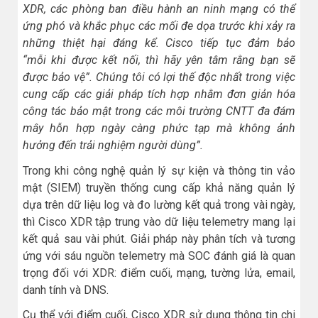
XDR, các phòng ban điều hành an ninh mạng có thể
ứng phó và khắc phục các mối đe dọa trước khi xảy ra
những thiệt hại đáng kể. Cisco tiếp tục đảm bảo
“m
ỗi
khi được kết nối,
thì hãy yên tâm rằng bạn
sẽ
được bảo vệ”. Chúng tôi có lợi thế độc nhất trong việc
cung cấp các giải pháp tích hợp nhằm đơn giản hóa
công tác bảo mật trong các môi trường CNTT đa đám
mây hỗn hợp ngày càng phức tạp mà không ảnh
hưởng đến trải nghiệm người dùng”.
Trong khi công nghệ quản lý sự kiện và thông tin vảo
mật (SIEM) truyền thống cung cấp khả năng quản lý
dựa trên dữ liệu log và đo lường kết quả trong vài ngày,
thì Cisco XDR tập trung vào dữ liệu telemetry mang lại
kết quả sau vài phút. Giải pháp này phân tích và tương
ứng với sáu nguồn telemetry mà SOC đánh giá là quan
trọng đối với XDR: điểm cuối, mạng, tường lửa, email,
danh tính và DNS.
Cụ thể với điểm cuối, Cisco XDR sử dụng thông tin chi