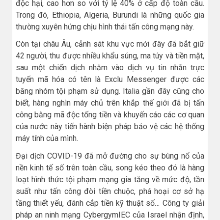
độc hại, cao hơn so với tỷ lệ 40% ở cấp độ toàn cầu.
Trong đó, Ethiopia, Algeria, Burundi là những quốc gia
thường xuyên hứng chịu hình thái tấn công mạng này.
Còn tại châu Âu, cảnh sát khu vực mới đây đã bắt giữ
42 người, thu được nhiều khẩu súng, ma túy và tiền mặt,
sau một chiến dịch nhằm vào dịch vụ tin nhắn trực
tuyến mã hóa có tên là Exclu Messenger được các
băng nhóm tội phạm sử dụng. Italia gần đây cũng cho
biết, hàng nghìn máy chủ trên khắp thế giới đã bị tấn
công bằng mã độc tống tiền và khuyến cáo các cơ quan
của nước này tiến hành biện pháp bảo vệ các hệ thống
máy tính của mình.
Đại dịch COVID-19 đã mở đường cho sự bùng nổ của
nền kinh tế số trên toàn cầu, song kéo theo đó là hàng
loạt hình thức tội phạm mạng gia tăng về mức độ, tần
suất như tấn công đòi tiền chuộc, phá hoại cơ sở hạ
tầng thiết yếu, đánh cắp tiền kỹ thuật số… Công ty giải
pháp an ninh mạng CybergymIEC của Israel nhận định,