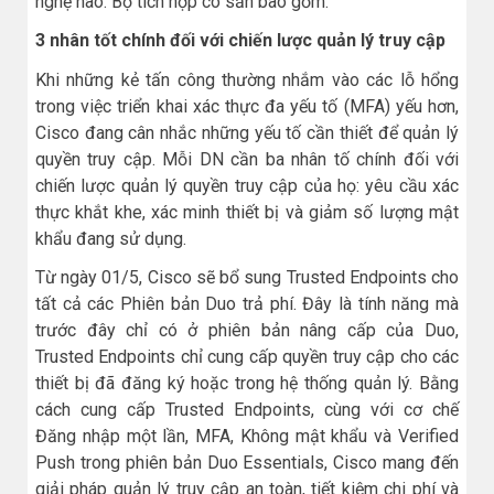
nghệ nào. Bộ tích hợp có sẵn bao gồm:
3 nhân tốt chính đối với chiến lược quản lý truy cập
Khi những kẻ tấn công thường nhắm vào các lỗ hổng
trong việc triển khai xác thực đa yếu tố (MFA) yếu hơn,
Cisco đang cân nhắc những yếu tố cần thiết để quản lý
quyền truy cập. Mỗi DN cần ba nhân tố chính đối với
chiến lược quản lý quyền truy cập của họ: yêu cầu xác
thực khắt khe, xác minh thiết bị và giảm số lượng mật
khẩu đang sử dụng.
Từ ngày 01/5, Cisco sẽ bổ sung Trusted Endpoints cho
tất cả các Phiên bản Duo trả phí. Đây là tính năng mà
trước đây chỉ có ở phiên bản nâng cấp của Duo,
Trusted Endpoints chỉ cung cấp quyền truy cập cho các
thiết bị đã đăng ký hoặc trong hệ thống quản lý. Bằng
cách cung cấp Trusted Endpoints, cùng với cơ chế
Đăng nhập một lần, MFA, Không mật khẩu và Verified
Push trong phiên bản Duo Essentials, Cisco mang đến
giải pháp quản lý truy cập an toàn, tiết kiệm chi phí và