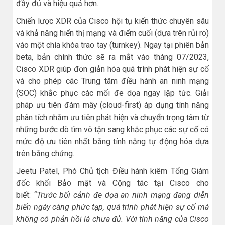
đầy đủ và hiệu quả hơn.
Chiến lược XDR của Cisco hội tụ kiến ​​thức chuyên sâu
và khả năng hiển thị mạng và điểm cuối (dựa trên rủi ro)
vào một chìa khóa trao tay (turnkey). Ngay tại phiên bản
beta, bản chính thức sẽ ra mắt vào tháng 07/2023,
Cisco XDR giúp đơn giản hóa quá trình phát hiện sự cố
và cho phép các Trung tâm điều hành an ninh mạng
(SOC) khắc phục các mối đe dọa ngay lập tức. Giải
pháp ưu tiên đám mây (cloud-first) áp dụng tính năng
phân tích nhằm ưu tiên phát hiện và chuyển trọng tâm từ
những bước dò tìm vô tận sang khắc phục các sự cố có
mức độ ưu tiên nhất bằng tính năng tự động hóa dựa
trên bằng chứng.
Jeetu Patel, Phó Chủ tịch Điều hành kiêm Tổng Giám
đốc khối Bảo mật và Cộng tác tại Cisco cho
biết:
“Trước bối cảnh đe dọa
an ninh mạng
đang diễn
biến ngày càng phức tạp, quá trình phát hiện sự cố mà
không có phản hồi là chưa đủ. Với tính năng của Cisco