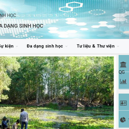
INH HỌC
A DẠNG SINH HỌC
Sự kiện
Đa dạng sinh học
Tư liệu & Thư viện
QG