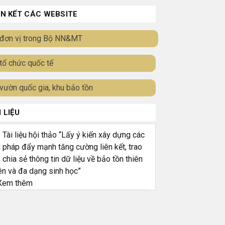
ÊN KẾT CÁC WEBSITE
đơn vị trong Bộ NN&MT
tổ chức quốc tế
vườn quốc gia, khu bảo tồn
I LIỆU
ài liệu hội thảo “Lấy ý kiến xây dựng các
i pháp đẩy mạnh tăng cường liên kết, trao
, chia sẻ thông tin dữ liệu về bảo tồn thiên
ên và đa dạng sinh học”
em thêm