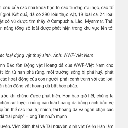
n cứu của các nhà khoa học từ các trường đại học, các tổ
giới. Kết quả, đã có 290 loài thực vật, 19 loài cá, 24 loài
vật có vú được tìm thấy ở Campuchia, Lào, Myanmar, Thái
n nâng tổng số loài được phát hiện trong khu vực lên tới
các loại động vật thuỷ sinh. Ảnh: WWF-Việt Nam
trình Bảo tồn Động vật Hoang dã của WWF-Việt Nam cho
ất lớn từ nạn phá rừng, môi trường sống bị phá huỷ, phát
 các hoạt động của con người, phải cạnh tranh với các loài
uôn bán động vật hoang dã bất hợp pháp.
trước khi chúng được phát hiện. Hơn bao giờ hết, chúng ta
hặn sự tuyệt chủng các loài hoang dã bằng cách bảo vệ
quần thể các loài tự nhiên, tái hoang dã và ngăn chặn các
ã trái phép” – ông Tín nhấn mạnh.
uyên, Viện Sinh thái và Tài nguyên sinh vật (Viện Hàn lâm