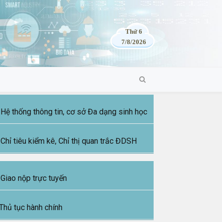
Thứ 6
7/8/2026
Hệ thống thông tin, cơ sở Đa dạng sinh học
Chỉ tiêu kiểm kê, Chỉ thị quan trắc ĐDSH
Giao nộp trực tuyến
Thủ tục hành chính