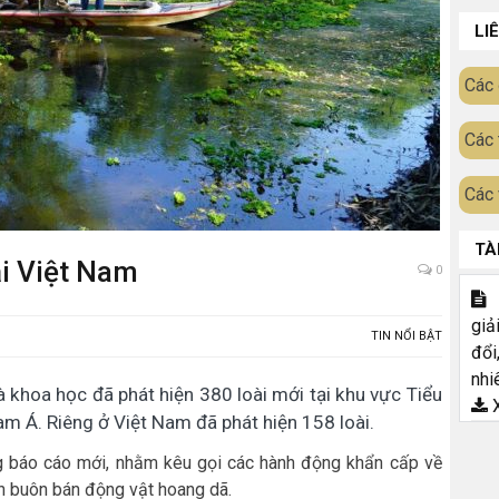
LI
Các 
Các 
Các 
TÀ
ại Việt Nam
0
T
giả
TIN NỔI BẬT
đổi
nhi
khoa học đã phát hiện 380 loài mới tại khu vực Tiểu
X
Á. Riêng ở Việt Nam đã phát hiện 158 loài.
 báo cáo mới, nhằm kêu gọi các hành động khẩn cấp về
n buôn bán động vật hoang dã.