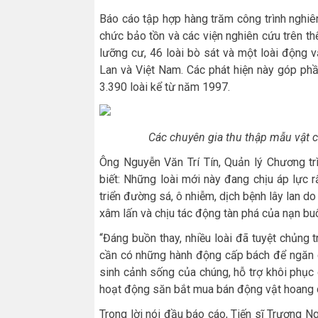
Báo cáo tập hợp hàng trăm công trình nghiê
chức bảo tồn và các viện nghiên cứu trên thế 
lưỡng cư, 46 loài bò sát và một loài động 
Lan và Việt Nam. Các phát hiện này góp phầ
3.390 loài kể từ năm 1997.
Các chuyên gia thu thập mẫu vật 
Ông Nguyễn Văn Trí Tín, Quản lý Chương 
biết: Những loài mới này đang chịu áp lực r
triển đường sá, ô nhiễm, dịch bệnh lây lan do
xâm lấn và chịu tác động tàn phá của nạn b
“Đáng buồn thay, nhiều loài đã tuyệt chủng 
cần có những hành động cấp bách để ngăn c
sinh cảnh sống của chúng, hỗ trợ khôi phục 
hoạt động săn bắt mua bán động vật hoang d
Trong lời nói đầu báo cáo, Tiến sĩ Trương Ng