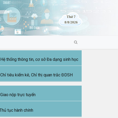
Thứ 7
8/8/2026
Hệ thống thông tin, cơ sở Đa dạng sinh học
Chỉ tiêu kiểm kê, Chỉ thị quan trắc ĐDSH
Giao nộp trực tuyến
Thủ tục hành chính