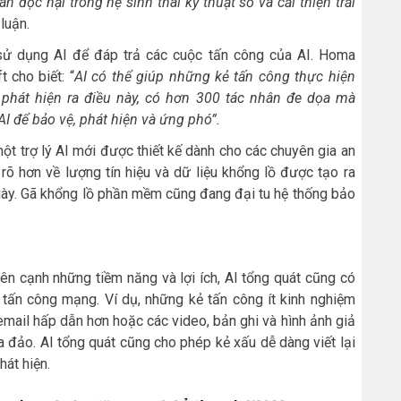
 độc hại trong hệ sinh thái kỹ thuật số và cải thiện trải
luận.
 sử dụng AI để đáp trả các cuộc tấn công của AI. Homa
 cho biết: “
AI có thể giúp những kẻ tấn công thực hiện
 phát hiện ra điều này, có hơn 300 tác nhân đe dọa mà
AI để bảo vệ, phát hiện và ứng phó”.
ột trợ lý AI mới được thiết kế dành cho các chuyên gia an
rõ hơn về lượng tín hiệu và dữ liệu khổng lồ được tạo ra
gày. Gã khổng lồ phần mềm cũng đang đại tu hệ thống bảo
n cạnh những tiềm năng và lợi ích, AI tổng quát cũng có
ấn công mạng. Ví dụ, những kẻ tấn công ít kinh nghiệm
email hấp dẫn hơn hoặc các video, bản ghi và hình ảnh giả
 đảo. AI tổng quát cũng cho phép kẻ xấu dễ dàng viết lại
hát hiện.