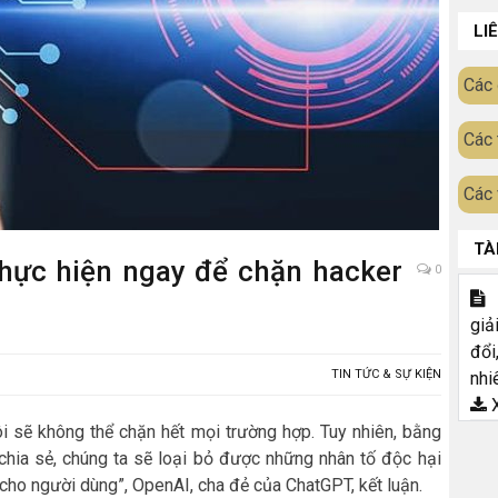
LI
Các 
Các 
Các 
TÀ
hực hiện ngay để chặn hacker
0
T
giả
đổi
TIN TỨC & SỰ KIỆN
nhi
X
tôi sẽ không thể chặn hết mọi trường hợp. Tuy nhiên, bằng
à chia sẻ, chúng ta sẽ loại bỏ được những nhân tố độc hại
m cho người dùng”, OpenAI, cha đẻ của ChatGPT, kết luận.