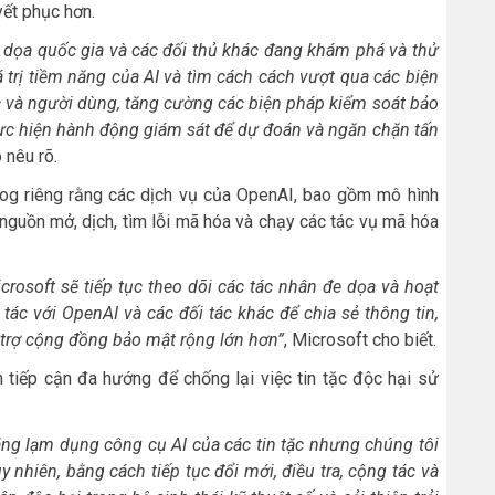
yết phục hơn.
dọa quốc gia và các đối thủ khác đang khám phá và thử
trị tiềm năng của AI và tìm cách cách vượt qua các biện
c và người dùng, tăng cường các biện pháp kiểm soát bảo
hực hiện hành động giám sát để dự đoán và ngăn chặn tấn
 nêu rõ.
blog riêng rằng các dịch vụ của OpenAI, bao gồm mô hình
nguồn mở, dịch, tìm lỗi mã hóa và chạy các tác vụ mã hóa
icrosoft sẽ tiếp tục theo dõi các tác nhân đe dọa và hoạt
ác với OpenAI và các đối tác khác để chia sẻ thông tin,
 trợ cộng đồng bảo mật rộng lớn hơn”
, Microsoft cho biết.
 tiếp cận đa hướng để chống lại việc tin tặc độc hại sử
ăng lạm dụng công cụ AI của các tin tặc nhưng chúng tôi
nhiên, bằng cách tiếp tục đổi mới, điều tra, cộng tác và