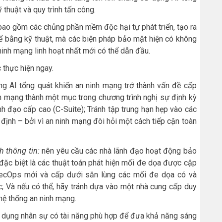
 thuật và quy trình tấn công.
bao gồm các chủng phần mềm độc hại tự phát triển, tạo ra
hể bằng kỹ thuật, mà các biện pháp bảo mật hiện có không
ninh mạng linh hoạt nhất mới có thể dẫn đầu.
 thực hiện ngay.
ng AI tổng quát khiến an ninh mạng trở thành vấn đề cấp
inh mạng thành một mục trong chương trình nghị sự định kỳ
nh đạo cấp cao (C-Suite); Tránh tập trung hạn hẹp vào các
định – bởi vì an ninh mạng đòi hỏi một cách tiếp cận toàn
h thông tin:
nên yêu cầu các nhà lãnh đạo hoạt động bảo
đặc biệt là các thuật toán phát hiện mối đe dọa được cập
 SecOps mới và cấp dưới săn lùng các mối đe dọa có và
c; Và nếu có thể, hãy tránh dựa vào một nhà cung cấp duy
hệ thống an ninh mạng.
 dụng nhân sự có tài năng phù hợp để đưa khả năng sáng