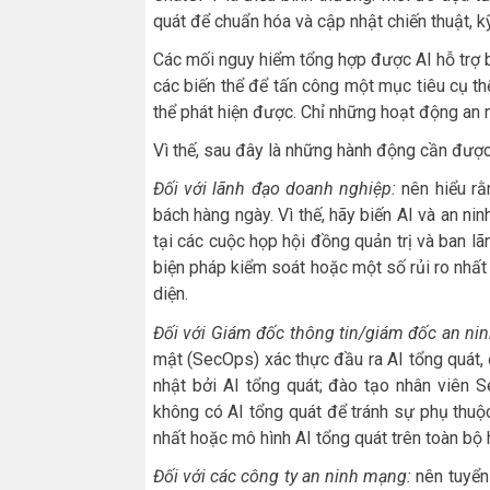
quát để chuẩn hóa và cập nhật chiến thuật, kỹ
Các mối nguy hiểm tổng hợp được AI hỗ trợ 
các biến thể để tấn công một mục tiêu cụ t
thể phát hiện được. Chỉ những hoạt động an 
Vì thế, sau đây là những hành động cần được
Đối với lãnh đạo doanh nghiệp:
nên hiểu rằ
bách hàng ngày. Vì thế, hãy biến AI và an n
tại các cuộc họp hội đồng quản trị và ban lã
biện pháp kiểm soát hoặc một số rủi ro nhất 
diện.
Đối với Giám đốc thông tin/giám đốc an nin
mật (SecOps) xác thực đầu ra AI tổng quát, 
nhật bởi AI tổng quát; đào tạo nhân viên
không có AI tổng quát để tránh sự phụ thuộ
nhất hoặc mô hình AI tổng quát trên toàn bộ 
Đối với các công ty an ninh mạng:
nên tuyển