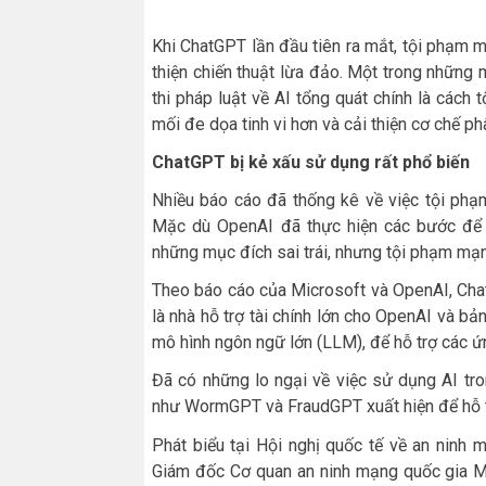
Khi ChatGPT lần đầu tiên ra mắt, tội phạm 
thiện chiến thuật lừa đảo. Một trong những 
thi pháp luật về AI tổng quát chính là các
mối đe dọa tinh vi hơn và cải thiện cơ chế p
ChatGPT bị kẻ xấu sử dụng rất phổ biến
Nhiều báo cáo đã thống kê về việc tội phạ
Mặc dù OpenAI đã thực hiện các bước để
những mục đích sai trái, nhưng tội phạm mạ
Theo báo cáo của Microsoft và OpenAI, Cha
là nhà hỗ trợ tài chính lớn cho OpenAI và bả
mô hình ngôn ngữ lớn (LLM), để hỗ trợ các 
Đã có những lo ngại về việc sử dụng AI tr
như WormGPT và FraudGPT xuất hiện để hỗ tr
Phát biểu tại Hội nghị quốc tế về an ninh
Giám đốc Cơ quan an ninh mạng quốc gia Mỹ