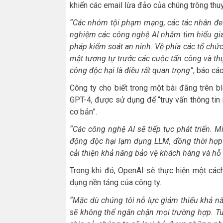
khiến các email lừa đảo của chúng trông thu
“Các nhóm tội phạm mạng, các tác nhân đe 
nghiệm các công nghệ AI nhằm tìm hiểu giá 
pháp kiểm soát an ninh. Về phía các tổ chứ
mật tương tự trước các cuộc tấn công và t
công độc hại là điều rất quan trọng”
, báo cáo
Công ty cho biết trong một bài đăng trên 
GPT-4, được sử dụng để “truy vấn thông tin 
cơ bản”.
“Các công nghệ AI sẽ tiếp tục phát triển. M
động độc hại lạm dụng LLM, đồng thời hợp t
cải thiện khả năng bảo vệ khách hàng và hỗ
Trong khi đó, OpenAI sẽ thực hiện một cách
dụng nền tảng của công ty.
“Mặc dù chúng tôi nỗ lực giảm thiểu khả n
sẽ không thể ngăn chặn mọi trường hợp. Tuy 