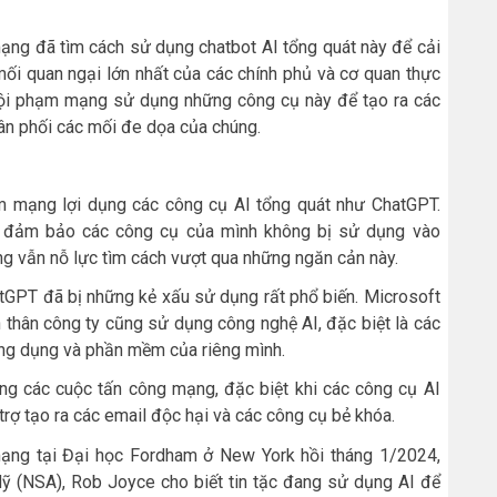
mạng đã tìm cách sử dụng chatbot AI tổng quát này để cải
mối quan ngại lớn nhất của các chính phủ và cơ quan thực
h tội phạm mạng sử dụng những công cụ này để tạo ra các
hân phối các mối đe dọa của chúng.
m mạng lợi dụng các công cụ AI tổng quát như ChatGPT.
 đảm bảo các công cụ của mình không bị sử dụng vào
ng vẫn nỗ lực tìm cách vượt qua những ngăn cản này.
tGPT đã bị những kẻ xấu sử dụng rất phổ biến. Microsoft
n thân công ty cũng sử dụng công nghệ AI, đặc biệt là các
ứng dụng và phần mềm của riêng mình.
ong các cuộc tấn công mạng, đặc biệt khi các công cụ AI
ợ tạo ra các email độc hại và các công cụ bẻ khóa.
 mạng tại Đại học Fordham ở New York hồi tháng 1/2024,
 (NSA), Rob Joyce cho biết tin tặc đang sử dụng AI để