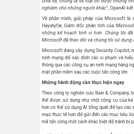
chia sẻ, chúng ta sẽ loại bỏ được những nhân
nghiệm cho những người khác”,
OpenAI kết 
Về phần mình, giải pháp của Microsoft là
Hayatyfar, Giám đốc phân tích của Microsoft
những kế hoạch tinh vi hơn. Chúng tôi đã
Microsoft đã theo dõi và chúng tôi sử dụng 
Microsoft đang xây dựng Security Copilot, m
ninh mạng để xác định các vi phạm và hiểu 
thông qua các công cụ an ninh mạng hàng n
mật phần mềm sau các cuộc tấn công lớn.
Những hành động cần thực hiện ngay
Theo công ty nghiên cứu Bain & Company, bê
thể được sử dụng như một công cụ của kẻ t
hơn có thể sử dụng AI tổng quát để tạo các 
mạo thực tế hơn để gửi đến các mục tiêu lừa
mã tấn công một cách khác biệt để tránh bị p