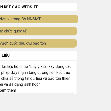
ÊN KẾT CÁC WEBSITE
đơn vị trong Bộ NN&MT
tổ chức quốc tế
vườn quốc gia, khu bảo tồn
I LIỆU
ài liệu hội thảo “Lấy ý kiến xây dựng các
i pháp đẩy mạnh tăng cường liên kết, trao
, chia sẻ thông tin dữ liệu về bảo tồn thiên
ên và đa dạng sinh học”
em thêm