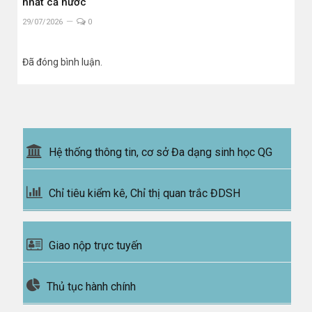
nhất cả nước
29/07/2026
0
Đã đóng bình luận.
Hệ thống thông tin, cơ sở Đa dạng sinh học QG
Chỉ tiêu kiểm kê, Chỉ thị quan trắc ĐDSH
Giao nộp trực tuyến
Thủ tục hành chính