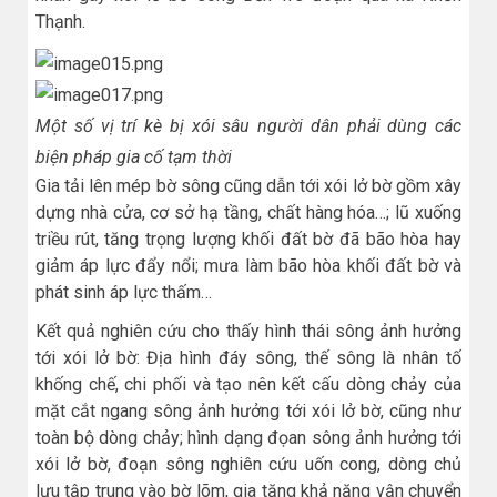
Thạnh.
Một số vị trí kè bị xói sâu người dân phải dùng các
biện pháp gia cố tạm thời
Gia tải lên mép bờ sông cũng dẫn tới xói lở bờ gồm xây
dựng nhà cửa, cơ sở hạ tầng, chất hàng hóa…; lũ xuống
triều rút, tăng trọng lượng khối đất bờ đã bão hòa hay
giảm áp lực đẩy nổi; mưa làm bão hòa khối đất bờ và
phát sinh áp lực thấm…
Kết quả nghiên cứu cho thấy hình thái sông ảnh hưởng
tới xói lở bờ: Địa hình đáy sông, thế sông là nhân tố
khống chế, chi phối và tạo nên kết cấu dòng chảy của
mặt cắt ngang sông ảnh hưởng tới xói lở bờ, cũng như
toàn bộ dòng chảy; hình dạng đọan sông ảnh hưởng tới
xói lở bờ, đoạn sông nghiên cứu uốn cong, dòng chủ
lưu tập trung vào bờ lõm, gia tăng khả năng vận chuyển