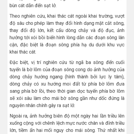
bùn cát dẫn đến sạt lở.
Theo nghiên cứu, khai thác cát ngoài khai trường, vượt
độ sâu cho phép làm thay đổi hình dạng mặt cắt sông,
thay đổi độ lớn, kết cấu dòng chảy và độ đục, ảnh
hưởng tới xói bồi biến hình lòng dẫn các đoạn sông lân
cận, đặc biệt là đoạn sông phía hạ du dưới khu vực
khai thác cát.
Đặc biệt, vị trí nghiên cứu từ ngã ba sông đến cuối
tuyến là bờ lõm của đoạn sông cong do ảnh hưởng của
dòng chảy hướng ngang (hình thành bởi lực ly tâm),
dòng chảy có xu hướng moi đất từ phía bờ lõm đưa
sang phía bờ lồi, theo thời gian dọc tuyến phía bờ lõm
sẽ xói sâu làm cho mái bờ sông gần như dốc đứng là
nguyên nhân chính gây ra sạt lở.
Ngoài ra, ảnh hưởng biên độ một ngày hai lần triều lên
xuống cộng với chênh lệch mực nước chân và đỉnh triều
lớn, tiềm ẩn hai mối nguy cho mái sông. Thứ nhất khi