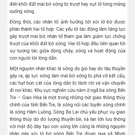
đến khối đất mái bờ sông bị trượt hay sụt lở từng mảng
xuống sông.
Đồng thời, các nhân tố ảnh hưởng tới xói lở bờ được
phân thành hai tổ hợp: Các yếu tố tác động làm tăng lực
gây trượt mái bờ; nhân tố tham gia làm giảm lực chống
trượt của khối đất bờ sông. Hai tổ hợp đều liên quan tới
sự tương tác giữa dòng chảy, sóng và họat động của
con người tới lòng dẫn.
Một nguyên nhân khác là sóng do gió hay do tàu thuyền
gây ra, áp lực sóng làm mái bờ sông bị phá vỡ kết cấu,
các hạt bùn cát của lòng dẫn bị tách rời và vận chuyển
đi nơi khác. Khu vực nghiên cứu nằm ở ngã ba sông Bến
Tre – Giao Hòa là một trong những nút giao thông thủy
chính của tỉnh Bến Tre, là sông nối các tuyến sông chính
là sông Hàm Luông, Sông Ba Lai chủ yếu phục vụ giao
thông thủy do đó lượng thuyền bè, xà lan lớn lưu thông
với mật độ dày tạo con sóng lớn cũng là những nguyên
nhân gây xói lở bờ sông Bến Tre đoạn qua xã Nhơn