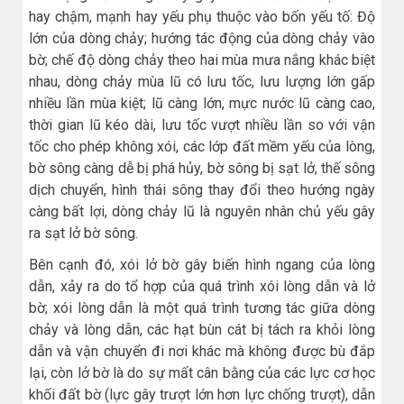
hay chậm, mạnh hay yếu phụ thuộc vào bốn yếu tố: Độ
lớn của dòng chảy; hướng tác động của dòng chảy vào
bờ; chế độ dòng chảy theo hai mùa mưa nắng khác biệt
nhau, dòng chảy mùa lũ có lưu tốc, lưu lượng lớn gấp
nhiều lần mùa kiệt; lũ càng lớn, mực nước lũ càng cao,
thời gian lũ kéo dài, lưu tốc vượt nhiều lần so với vận
tốc cho phép không xói, các lớp đất mềm yếu của lòng,
bờ sông càng dễ bị phá hủy, bờ sông bị sạt lở, thế sông
dịch chuyển, hình thái sông thay đổi theo hướng ngày
càng bất lợi, dòng chảy lũ là nguyên nhân chủ yếu gây
ra sạt lở bờ sông.
Bên cạnh đó, xói lở bờ gây biến hình ngang của lòng
dẫn, xảy ra do tổ hợp của quá trình xói lòng dẫn và lở
bờ; xói lòng dẫn là một quá trình tương tác giữa dòng
chảy và lòng dẫn, các hạt bùn cát bị tách ra khỏi lòng
dẫn và vận chuyển đi nơi khác mà không được bù đắp
lại, còn lở bờ là do sự mất cân bằng của các lực cơ học
khối đất bờ (lực gây trượt lớn hơn lực chống trượt), dẫn