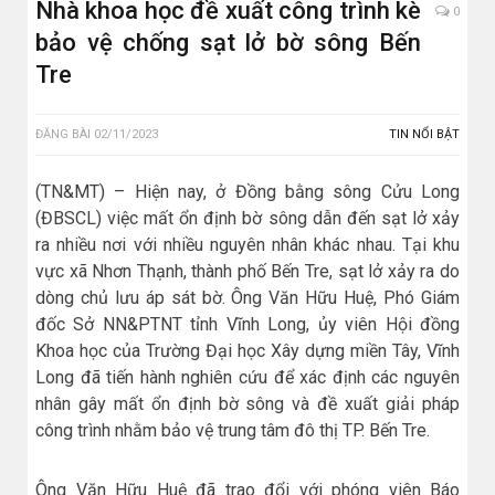
Nhà khoa học đề xuất công trình kè
0
bảo vệ chống sạt lở bờ sông Bến
Tre
ĐĂNG BÀI
02/11/2023
TIN NỔI BẬT
(TN&MT) – Hiện nay, ở Đồng bằng sông Cửu Long
(ĐBSCL) việc mất ổn định bờ sông dẫn đến sạt lở xảy
ra nhiều nơi với nhiều nguyên nhân khác nhau. Tại khu
vực xã Nhơn Thạnh, thành phố Bến Tre, sạt lở xảy ra do
dòng chủ lưu áp sát bờ. Ông Văn Hữu Huệ, Phó Giám
đốc Sở NN&PTNT tỉnh Vĩnh Long, ủy viên Hội đồng
Khoa học của Trường Đại học Xây dựng miền Tây, Vĩnh
Long đã tiến hành nghiên cứu để xác định các nguyên
nhân gây mất ổn định bờ sông và đề xuất giải pháp
công trình nhằm bảo vệ trung tâm đô thị TP. Bến Tre.
Ông Văn Hữu Huệ đã trao đổi với phóng viên Báo