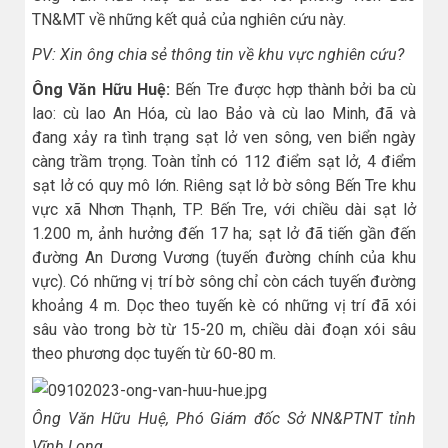
TN&MT về những kết quả của nghiên cứu này.
PV: Xin ông chia sẻ thông tin về khu vực nghiên cứu?
Ông Văn Hữu Huệ:
Bến Tre được hợp thành bởi ba cù
lao: cù lao An Hóa, cù lao Bảo và cù lao Minh, đã và
đang xảy ra tình trạng sạt lở ven sông, ven biển ngày
càng trầm trọng. Toàn tỉnh có 112 điểm sạt lở, 4 điểm
sạt lở có quy mô lớn. Riêng sạt lở bờ sông Bến Tre khu
vực xã Nhơn Thạnh, TP. Bến Tre, với chiều dài sạt lở
1.200 m, ảnh hưởng đến 17 ha; sạt lở đã tiến gần đến
đường An Dương Vương (tuyến đường chính của khu
vực). Có những vị trí bờ sông chỉ còn cách tuyến đường
khoảng 4 m. Dọc theo tuyến kè có những vị trí đã xói
sâu vào trong bờ từ 15-20 m, chiều dài đoạn xói sâu
theo phương dọc tuyến từ 60-80 m.
Ông Văn Hữu Huệ, Phó Giám đốc Sở NN&PTNT tỉnh
Vĩnh Long