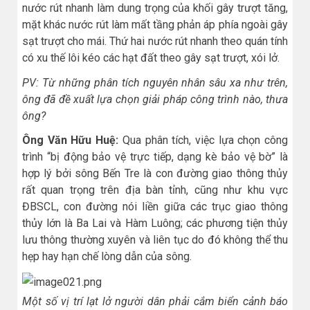
nước rút nhanh làm dung trọng của khối gây trượt tăng,
mặt khác nước rút làm mất tầng phản áp phía ngoài gây
sạt trượt cho mái. Thứ hai nước rút nhanh theo quán tính
có xu thế lôi kéo các hạt đất theo gây sạt trượt, xói lở.
PV: Từ những phân tích nguyên nhân sâu xa như trên,
ông đã đề xuất lựa chọn giải pháp công trình nào, thưa
ông?
Ông Văn Hữu Huệ:
Qua phân tích, việc lựa chọn công
trình “bị động bảo vệ trực tiếp, dạng kè bảo vệ bờ” là
hợp lý bởi sông Bến Tre là con đường giao thông thủy
rất quan trọng trên địa bàn tỉnh, cũng như khu vực
ĐBSCL, con đường nói liền giữa các trục giao thông
thủy lớn là Ba Lai và Hàm Luông; các phương tiện thủy
lưu thông thường xuyên và liên tục do đó không thể thu
hẹp hay hạn chế lòng dẫn của sông.
Một số vị trí lạt lở người dân phải cắm biển cảnh báo