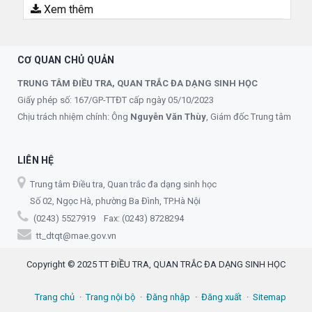
Xem thêm
CƠ QUAN CHỦ QUẢN
TRUNG TÂM ĐIỀU TRA, QUAN TRẮC ĐA DẠNG SINH HỌC
Giấy phép số: 167/GP-TTĐT cấp ngày 05/10/2023
Chịu trách nhiệm chính: Ông
Nguyễn Văn Thùy
, Giám đốc Trung tâm
LIÊN HỆ
Trung tâm Điều tra, Quan trắc đa dạng sinh học
Số 02, Ngọc Hà, phường Ba Đình, TP.Hà Nội
(0243) 5527919 Fax: (0243) 8728294
tt_dtqt@mae.gov.vn
Copyright © 2025 TT ĐIỀU TRA, QUAN TRẮC ĐA DẠNG SINH HỌC
Trang chủ
Trang nội bộ
Đăng nhập
Đăng xuất
Sitemap