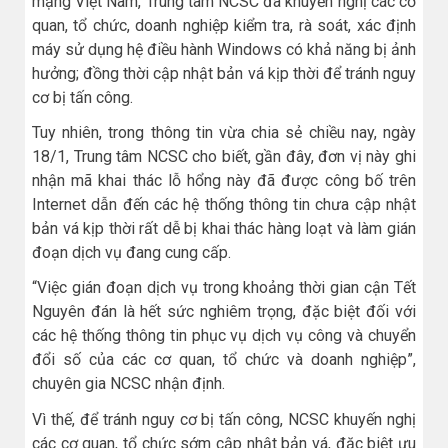
mạng Việt Nam, Trung tâm NCSC đã khuyến nghị các cơ
quan, tổ chức, doanh nghiệp kiểm tra, rà soát, xác định
máy sử dụng hệ điều hành Windows có khả năng bị ảnh
hưởng; đồng thời cập nhật bản vá kịp thời để tránh nguy
cơ bị tấn công.
Tuy nhiên, trong thông tin vừa chia sẻ chiều nay, ngày
18/1, Trung tâm NCSC cho biết, gần đây, đơn vị này ghi
nhận mã khai thác lỗ hổng này đã được công bố trên
Internet dẫn đến các hệ thống thông tin chưa cập nhật
bản vá kịp thời rất dễ bị khai thác hàng loạt và làm gián
đoạn dịch vụ đang cung cấp.
“Việc gián đoạn dịch vụ trong khoảng thời gian cận Tết
Nguyên đán là hết sức nghiêm trọng, đặc biệt đối với
các hệ thống thông tin phục vụ dịch vụ công và chuyển
đổi số của các cơ quan, tổ chức và doanh nghiệp”
,
chuyên gia NCSC nhận định.
Vì thế, để tránh nguy cơ bị tấn công, NCSC khuyến nghị
các cơ quan, tổ chức sớm cập nhật bản vá, đặc biệt ưu