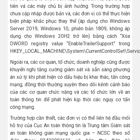
tiên vá các máy chủ bị ảnh hưởng. Trong trường hợp
chưa cập nhập được bản vá, các đơn vị có thể thực hiện
biện pháp khắc phục thay thế (áp dụng cho Windows
Server 2019, Windows 10, phiên bản 1809, không áp
dụng cho Windows 20H2 trở lên) bằng cách “Xóa
DWORD registry value “EnableTrailerSupport” trong
HKEY_LOCAL_MACHINE\System\CurrentControlSet\Servic
Ngoài ra, các cơ quan, tổ chức, doanh nghiệp cũng được
khuyến nghị tăng cường giám sát và sẵn sàng phương
án xử lý khi phát hiện có dấu hiệu bị khai thác, tấn công
mạng; đồng thời thường xuyên theo dõi kênh cảnh báo
của các cơ quan chức năng và các tổ chức lớn về an
toàn thông tin để phát hiện kịp thời các nguy cơ tấn
công mạng.
Trường hợp cần thiết, các đơn vị có thể liên hệ đầu mối
hỗ trợ của Cục An toàn thông tin là Trung tâm Giám sát
an toàn không gian mạng quốc gia – NCSC theo số