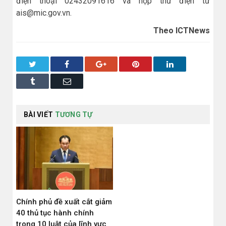
điện thoại 02432091616 và hộp thư điện tử
ais@mic.gov.vn.
Theo ICTNews
Twitter
Facebook
Google+
Pinterest
LinkedIn
Tumblr
Email
BÀI VIẾT
TƯƠNG TỰ
Chính phủ đề xuất cắt giảm
40 thủ tục hành chính
trong 10 luật của lĩnh vực