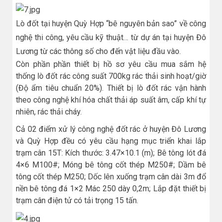
Lò đốt tại huyện Quỳ Hợp “bê nguyên bản sao” về công
nghệ thi công, yêu cầu kỹ thuật… từ dự án tại huyện Đô
Lương từ các thông số cho đến vật liệu đầu vào.
Còn phần phần thiết bị hồ sơ yêu cầu mua sắm hệ
thống lò đốt rác công suất 700kg rác thải sinh hoạt/giờ
(Độ ẩm tiêu chuẩn 20%). Thiết bị lò đốt rác vận hành
theo công nghệ khí hóa chất thải áp suất âm, cấp khí tự
nhiên, rác thải cháy.
Cả 02 điểm xử lý công nghệ đốt rác ở huyện Đô Lương
và Quỳ Hợp đều có yêu cầu hạng mục triển khai lắp
trạm cân 15T: Kích thước: 3.47×10.1 (m); Bê tông lót đá
4×6 M100#; Móng bê tông cốt thép M250#; Dầm bê
tông cốt thép M250; Dốc lên xuống trạm cân dài 3m đổ
nền bê tông đá 1×2 Mác 250 dày 0,2m; Lắp đặt thiết bị
trạm cân điện tử có tải trọng 15 tấn.