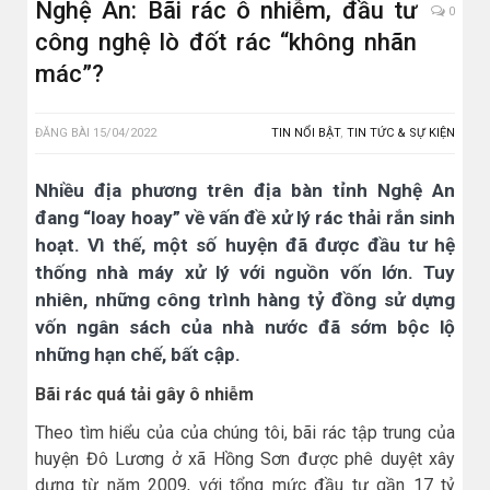
Nghệ An: Bãi rác ô nhiễm, đầu tư
0
công nghệ lò đốt rác “không nhãn
mác”?
ĐĂNG BÀI
15/04/2022
TIN NỔI BẬT
,
TIN TỨC & SỰ KIỆN
Nhiều địa phương trên địa bàn tỉnh Nghệ An
đang “loay hoay” về vấn đề xử lý rác thải rắn sinh
hoạt. Vì thế, một số huyện đã được đầu tư hệ
thống nhà máy xử lý với nguồn vốn lớn. Tuy
nhiên, những công trình hàng tỷ đồng sử dựng
vốn ngân sách của nhà nước đã sớm bộc lộ
những hạn chế, bất cập.
Bãi rác quá tải gây ô nhiễm
Theo tìm hiểu của của chúng tôi, bãi rác tập trung của
huyện Đô Lương ở xã Hồng Sơn được phê duyệt xây
dựng từ năm 2009, với tổng mức đầu tư gần 17 tỷ