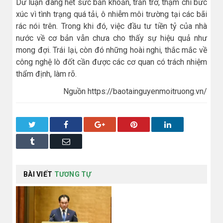
Dư luận đang hết sức băn khoăn, trăn trở, thậm chí bức
xúc vì tình trạng quá tải, ô nhiễm môi trường tại các bãi
rác nói trên. Trong khi đó, việc đầu tư tiền tỷ của nhà
nước về cơ bản vẫn chưa cho thấy sự hiệu quả như
mong đợi. Trái lại, còn đó những hoài nghi, thắc mắc về
công nghệ lò đốt cần được các cơ quan có trách nhiệm
thẩm định, làm rõ.
Nguồn https://baotainguyenmoitruong.vn/
Twitter
Facebook
Google+
Pinterest
LinkedIn
Tumblr
Email
BÀI VIẾT
TƯƠNG TỰ