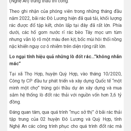
(Nghệ An) trúng thầu thi công.
Theo ghi nhận của phóng viên trong những tháng đầu
năm 2022, bãi rác Đô Lương hiện đã quá tải, khối lượng
rác được đổ tập kết, chôn lấp tại đây đã rất lớn. Phía
dưới, các hố gom nước rỉ rác bèo Tây mọc um tùm
nhưng vẫn lộ rõ một màu đen kịt, bốc mùi hôi thối nồng
nặc khiến nguy cơ ô nhiễm trên diện rộng rất lớn.
Lo ngại tính hiệu quả những lò đốt rác…”không nhãn
mác”
Tại xã Thọ Hợp, huyện Quỳ Hợp, vào tháng 10/2020,
Công ty CP đầu tư phát triển và xây dựng Quốc tế “một
mình một chợ” trúng gói thầu dự án xây dựng và mua
sắm hệ thống lò đốt rác thải với nguồn vốn hơn 3,6 tỷ
đồng.
Đáng quan tâm, qua quá trình “mục sở thị” ở bãi rác thải
tập trung của 02 huyện Đô Lương và Quỳ Hợp, tỉnh
Nghệ An các công trình phục cho quá trình đốt rác mà