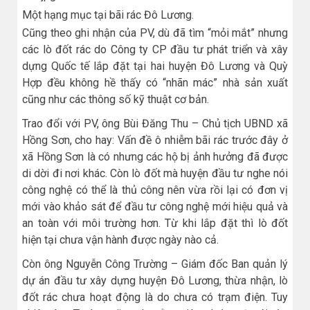
Một hạng mục tại bãi rác Đô Lương.
Cũng theo ghi nhận của PV, dù đã tìm “mỏi mắt” nhưng
các lò đốt rác do Công ty CP đầu tư phát triển và xây
dựng Quốc tế lắp đặt tại hai huyện Đô Lương và Quỳ
Hợp đều không hề thấy có “nhãn mác” nhà sản xuất
cũng như các thông số kỹ thuật cơ bản.
Trao đổi với PV, ông Bùi Đăng Thu – Chủ tịch UBND xã
Hồng Sơn, cho hay: Vấn đề ô nhiễm bãi rác trước đây ở
xã Hồng Sơn là có nhưng các hộ bị ảnh hưởng đã được
di dời đi nơi khác. Còn lò đốt mà huyện đầu tư nghe nói
công nghệ có thể là thủ công nên vừa rồi lại có đơn vị
mới vào khảo sát để đầu tư công nghệ mới hiệu quả và
an toàn với môi trường hơn. Từ khi lắp đặt thì lò đốt
hiện tại chưa vận hành được ngày nào cả.
Còn ông Nguyễn Công Trường – Giám đốc Ban quản lý
dự án đầu tư xây dựng huyện Đô Lương, thừa nhận, lò
đốt rác chưa hoạt động là do chưa có trạm điện. Tuy