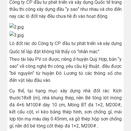
Công ty CP đầu tư phát triển và xây dựng Quốc tế trúng
thầu thi công xây dựng đều “y sao” như nhau và cho đến
nay các lò đốt này đều chưa hề đi vào hoạt động.
Lò đốt rác do Công ty CP đầu tư phát triển và xây dựng
Quốc tế lắp đặt không hề thấy có “nhãn mác”.
Theo tài liệu PV có được, riêng ở huyện Quỳ Hợp, bản “y
sao” về công nghệ thi công, yêu cầu kỹ thuật…đều được
“bê nguyên” từ huyện Đô Lương từ các thông số cho
đến vật liệu đầu vào.
Cụ thể, tại hạng mục xây dựng nhà đốt rác: Kích
thước18x8 (m), nhà khung thép, nền Bê tông lót móng
đá 4×6 M100# dày 10 cm, Móng BT đá 1×2, M200#;
kết cấu cột, vì kèo bằng thép hình, sơn chống gỉ; mái
lợp tôn mạ màu dày 0.45mm, xà gồ thép hộp sơn chống
gỉ; nền đổ bê tông cốt thép đá 1×2, M200#…