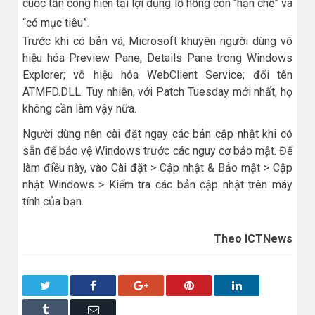
cuộc tấn công hiện tại lợi dụng lỗ hổng còn “hạn chế” và
“có mục tiêu”.
Trước khi có bản vá, Microsoft khuyên người dùng vô
hiệu hóa Preview Pane, Details Pane trong Windows
Explorer; vô hiệu hóa WebClient Service; đổi tên
ATMFD.DLL. Tuy nhiên, với Patch Tuesday mới nhất, họ
không cần làm vậy nữa.
Người dùng nên cài đặt ngay các bản cập nhật khi có
sẵn để bảo vệ Windows trước các nguy cơ bảo mật. Để
làm điều này, vào Cài đặt > Cập nhật & Bảo mật > Cập
nhật Windows > Kiểm tra các bản cập nhật trên máy
tính của bạn.
Theo ICTNews
Twitter
Facebook
Google+
Pinterest
LinkedIn
Tumblr
Email