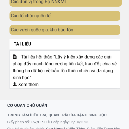
Các đơn vị trong Bộ NN&MT
Các tổ chức quốc tế
Các vườn quốc gia, khu bảo tồn
TÀI LIỆU
Tài liệu hội thảo “Lấy ý kiến xây dựng các giải
pháp đẩy mạnh tăng cường liên kết, trao đổi, chia sẻ
thông tin dữ liệu về bảo tồn thiên nhiên và đa dạng
sinh học”
Xem thêm
CƠ QUAN CHỦ QUẢN
TRUNG TÂM ĐIỀU TRA, QUAN TRẮC ĐA DẠNG SINH HỌC
Giấy phép số: 167/GP-TTĐT cấp ngày 05/10/2023
Chịu trách nhiệm chính: Ông
Nguyễn Văn Thùy
, Giám đốc Trung tâm