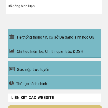
Đã đóng bình luận.
Hệ thống thông tin, cơ sở Đa dạng sinh học QG
Chỉ tiêu kiểm kê, Chỉ thị quan trắc ĐDSH
Giao nộp trực tuyến
Thủ tục hành chính
LIÊN KẾT CÁC WEBSITE