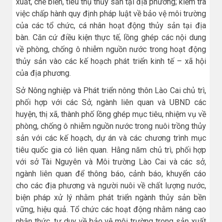
xuất, chế biến, tiêu thụ thủy sản tại địa phương; kiểm tra
việc chấp hành quy định pháp luật về bảo vệ môi trường
của các tổ chức, cá nhân hoạt động thủy sản tại địa
bàn. Căn cứ điều kiện thực tế, lồng ghép các nội dung
về phòng, chống ô nhiễm nguồn nước trong hoạt động
thủy sản vào các kế hoạch phát triển kinh tế – xã hội
của địa phương.
Sở Nông nghiệp và Phát triển nông thôn Lào Cai chủ trì,
phối hợp với các Sở, ngành liên quan và UBND các
huyện, thị xã, thành phố lồng ghép mục tiêu, nhiệm vụ về
phòng, chống ô nhiễm nguồn nước trong nuôi trồng thủy
sản với các kế hoạch, dự án và các chương trình mục
tiêu quốc gia có liên quan. Hằng năm chủ trì, phối hợp
với sở Tài Nguyên và Môi trường Lào Cai và các sở,
ngành liên quan để thông báo, cảnh báo, khuyến cáo
cho các địa phương và người nuôi về chất lượng nước,
biện pháp xử lý nhằm phát triển ngành thủy sản bền
vững, hiệu quả. Tổ chức các hoạt động nhằm nâng cao
nhận thức, tư duy về bảo vệ môi trường trong sản xuất