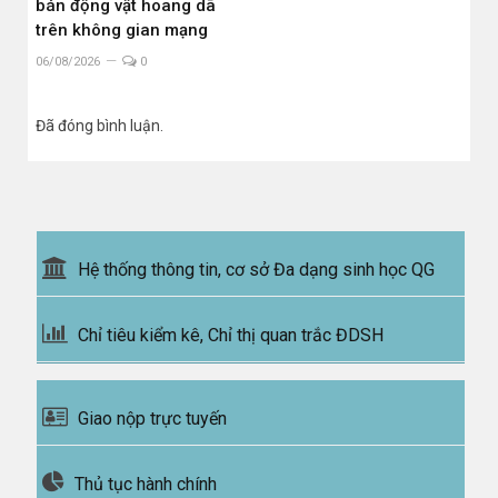
bán động vật hoang dã
trên không gian mạng
06/08/2026
0
Đã đóng bình luận.
Hệ thống thông tin, cơ sở Đa dạng sinh học QG
Chỉ tiêu kiểm kê, Chỉ thị quan trắc ĐDSH
Giao nộp trực tuyến
Thủ tục hành chính