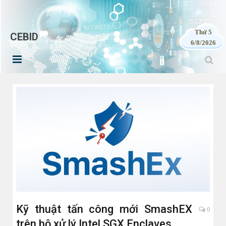
Thứ 5
CEBID
6/8/2026
Kỹ thuật tấn công mới SmashEX
0
trên bộ xử lý Intel SGX Enclaves