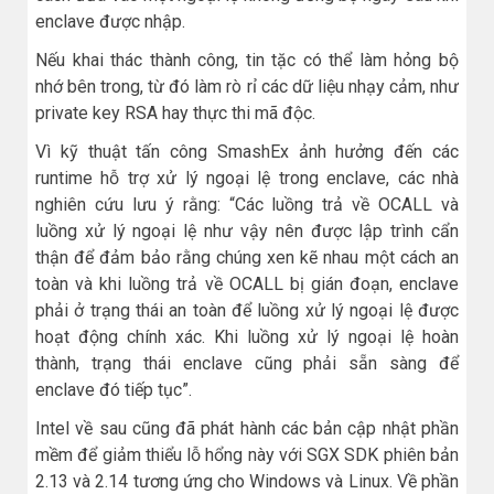
enclave được nhập.
Nếu khai thác thành công, tin tặc có thể làm hỏng bộ
nhớ bên trong, từ đó làm rò rỉ các dữ liệu nhạy cảm, như
private key RSA hay thực thi mã độc.
Vì kỹ thuật tấn công SmashEx ảnh hưởng đến các
runtime hỗ trợ xử lý ngoại lệ trong enclave, các nhà
nghiên cứu lưu ý rằng: “Các luồng trả về OCALL và
luồng xử lý ngoại lệ như vậy nên được lập trình cẩn
thận để đảm bảo rằng chúng xen kẽ nhau một cách an
toàn và khi luồng trả về OCALL bị gián đoạn, enclave
phải ở trạng thái an toàn để luồng xử lý ngoại lệ được
hoạt động chính xác. Khi luồng xử lý ngoại lệ hoàn
thành, trạng thái enclave cũng phải sẵn sàng để
enclave đó tiếp tục”.
Intel về sau cũng đã phát hành các bản cập nhật phần
mềm để giảm thiểu lỗ hổng này với SGX SDK phiên bản
2.13 và 2.14 tương ứng cho Windows và Linux. Về phần