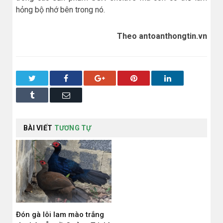
hỏng bộ nhớ bên trong nó.
Theo antoanthongtin.vn
Twitter
Facebook
Google+
Pinterest
LinkedIn
Tumblr
Email
BÀI VIẾT
TƯƠNG TỰ
Đón gà lôi lam mào trắng