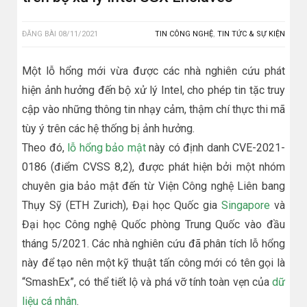
ĐĂNG BÀI
08/11/2021
TIN CÔNG NGHỆ
,
TIN TỨC & SỰ KIỆN
Một lỗ hổng mới vừa được các nhà nghiên cứu phát
hiện ảnh hưởng đến bộ xử lý Intel, cho phép tin tặc truy
cập vào những thông tin nhạy cảm, thậm chí thực thi mã
tùy ý trên các hệ thống bị ảnh hưởng.
Theo đó,
lỗ hổng bảo mật
này có định danh CVE-2021-
0186 (điểm CVSS 8,2), được phát hiện bởi một nhóm
chuyên gia bảo mật đến từ Viện Công nghệ Liên bang
Thụy Sỹ (ETH Zurich), Đại học Quốc gia
Singapore
và
Đại học Công nghệ Quốc phòng Trung Quốc vào đầu
tháng 5/2021. Các nhà nghiên cứu đã phân tích lỗ hổng
này để tạo nên một kỹ thuật tấn công mới có tên gọi là
“SmashEx”, có thể tiết lộ và phá vỡ tính toàn vẹn của
dữ
liệu cá nhân
.