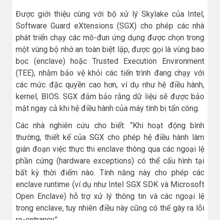
Được giới thiệu cùng với bộ xử lý Skylake của Intel,
Software Guard eXtensions (SGX) cho phép các nhà
phát triển chạy các mô-đun ứng dụng được chọn trong
một vùng bộ nhớ an toàn biệt lập, được gọi là vùng bao
bọc (enclave) hoặc Trusted Execution Environment
(TEE), nhằm bảo vệ khỏi các tiến trình đang chạy với
các mức đặc quyền cao hơn, ví dụ như hệ điều hành,
kernel, BIOS. SGX đảm bảo rằng dữ liệu sẽ được bảo
mật ngay cả khi hệ điều hành của máy tính bị tấn công.
Các nhà nghiên cứu cho biết: “Khi hoạt động bình
thường, thiết kế của SGX cho phép hệ điều hành làm
gián đoạn việc thực thi enclave thông qua các ngoại lệ
phần cứng (hardware exceptions) có thể cấu hình tại
bất kỳ thời điểm nào. Tính năng này cho phép các
enclave runtime (ví dụ như Intel SGX SDK và Microsoft
Open Enclave) hỗ trợ xử lý thông tin và các ngoại lệ
trong enclave, tuy nhiên điều này cũng có thể gây ra lỗi
re-entrancy”.