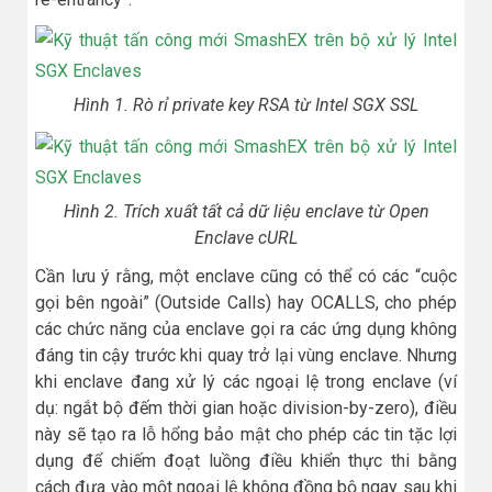
Hình 1. Rò rỉ private key RSA từ Intel SGX SSL
Hình 2. Trích xuất tất cả dữ liệu enclave từ Open
Enclave cURL
Cần lưu ý rằng, một enclave cũng có thể có các “cuộc
gọi bên ngoài” (Outside Calls) hay OCALLS, cho phép
các chức năng của enclave gọi ra các ứng dụng không
đáng tin cậy trước khi quay trở lại vùng enclave. Nhưng
khi enclave đang xử lý các ngoại lệ trong enclave (ví
dụ: ngắt bộ đếm thời gian hoặc division-by-zero), điều
này sẽ tạo ra lỗ hổng bảo mật cho phép các tin tặc lợi
dụng để chiếm đoạt luồng điều khiển thực thi bằng
cách đưa vào một ngoại lệ không đồng bộ ngay sau khi