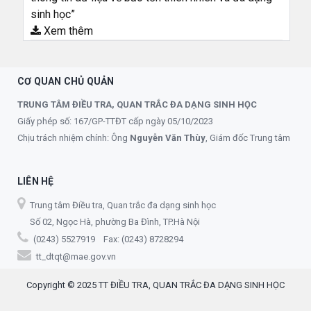
sinh học”
Xem thêm
CƠ QUAN CHỦ QUẢN
TRUNG TÂM ĐIỀU TRA, QUAN TRẮC ĐA DẠNG SINH HỌC
Giấy phép số: 167/GP-TTĐT cấp ngày 05/10/2023
Chịu trách nhiệm chính: Ông
Nguyễn Văn Thùy
, Giám đốc Trung tâm
LIÊN HỆ
Trung tâm Điều tra, Quan trắc đa dạng sinh học
Số 02, Ngọc Hà, phường Ba Đình, TP.Hà Nội
(0243) 5527919 Fax: (0243) 8728294
tt_dtqt@mae.gov.vn
Copyright © 2025 TT ĐIỀU TRA, QUAN TRẮC ĐA DẠNG SINH HỌC