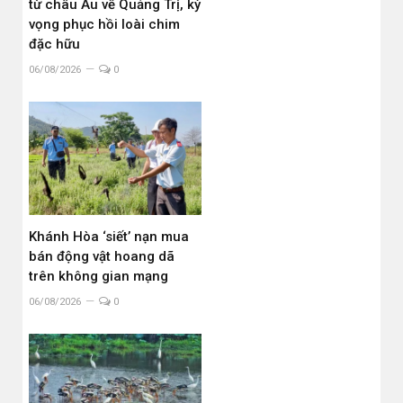
từ châu Âu về Quảng Trị, kỳ
vọng phục hồi loài chim
đặc hữu
06/08/2026
0
Khánh Hòa ‘siết’ nạn mua
bán động vật hoang dã
trên không gian mạng
06/08/2026
0