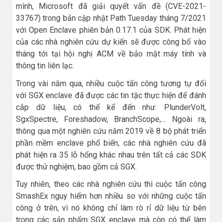
mình, Microsoft đã giải quyết vấn đề (CVE-2021-
33767) trong bản cập nhật Path Tuesday tháng 7/2021
với Open Enclave phiên bản 0.17.1 của SDK. Phát hiện
của các nhà nghiên cứu dự kiến sẽ được công bố vào
tháng tới tại hội nghị ACM về bảo mật máy tính và
thông tin liên lạc.
Trong vài năm qua, nhiều cuộc tấn công tương tự đối
với SGX enclave đã được các tin tặc thực hiện để đánh
cắp dữ liệu, có thể kể đến như: PlunderVolt,
SgxSpectre, Foreshadow, BranchScope,… Ngoài ra,
thông qua một nghiên cứu năm 2019 về 8 bộ phát triển
phần mềm enclave phổ biến, các nhà nghiên cứu đã
phát hiện ra 35 lỗ hổng khác nhau trên tất cả các SDK
được thử nghiệm, bao gồm cả SGX.
Tuy nhiên, theo các nhà nghiên cứu thì cuộc tấn công
SmashEx nguy hiểm hơn nhiều so với những cuộc tấn
công ở trên, vì nó không chỉ làm rò rỉ dữ liệu từ bên
trong các sản phẩm SGX enclave mà còn có thể làm