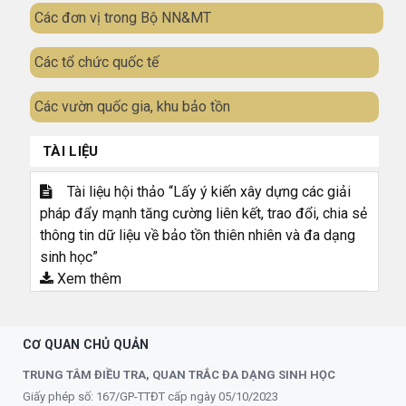
Các đơn vị trong Bộ NN&MT
Các tổ chức quốc tế
Các vườn quốc gia, khu bảo tồn
TÀI LIỆU
Tài liệu hội thảo “Lấy ý kiến xây dựng các giải
pháp đẩy mạnh tăng cường liên kết, trao đổi, chia sẻ
thông tin dữ liệu về bảo tồn thiên nhiên và đa dạng
sinh học”
Xem thêm
CƠ QUAN CHỦ QUẢN
TRUNG TÂM ĐIỀU TRA, QUAN TRẮC ĐA DẠNG SINH HỌC
Giấy phép số: 167/GP-TTĐT cấp ngày 05/10/2023