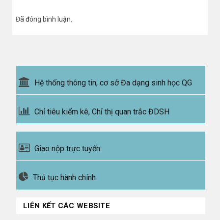
Đã đóng bình luận.
Hệ thống thông tin, cơ sở Đa dạng sinh học QG
Chỉ tiêu kiểm kê, Chỉ thị quan trắc ĐDSH
Giao nộp trực tuyến
Thủ tục hành chính
LIÊN KẾT CÁC WEBSITE