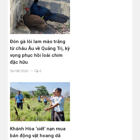
Đón gà lôi lam mào trắng
từ châu Âu về Quảng Trị, kỳ
vọng phục hồi loài chim
đặc hữu
06/08/2026
0
Khánh Hòa ‘siết’ nạn mua
bán động vật hoang dã