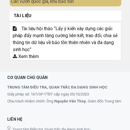
Các vườn quốc gia, khu bảo tồn
TÀI LIỆU
Tài liệu hội thảo “Lấy ý kiến xây dựng các giải
pháp đẩy mạnh tăng cường liên kết, trao đổi, chia sẻ
thông tin dữ liệu về bảo tồn thiên nhiên và đa dạng
sinh học”
Xem thêm
CƠ QUAN CHỦ QUẢN
TRUNG TÂM ĐIỀU TRA, QUAN TRẮC ĐA DẠNG SINH HỌC
Giấy phép số: 167/GP-TTĐT cấp ngày 05/10/2023
Chịu trách nhiệm chính: Ông
Nguyễn Văn Thùy
, Giám đốc Trung tâm
LIÊN HỆ
Trung tâm Điều tra, Quan trắc đa dạng sinh học