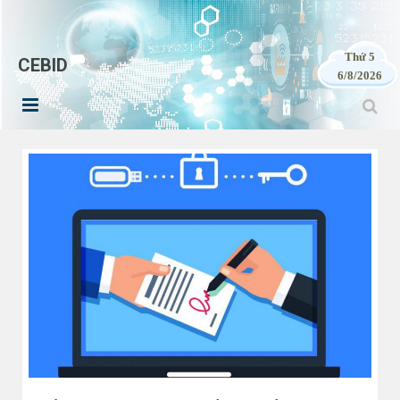
Thứ 5
CEBID
6/8/2026