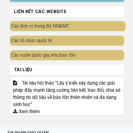
LIÊN KẾT CÁC WEBSITE
Các đơn vị trong Bộ NN&MT
Các tổ chức quốc tế
Các vườn quốc gia, khu bảo tồn
TÀI LIỆU
Tài liệu hội thảo “Lấy ý kiến xây dựng các giải
pháp đẩy mạnh tăng cường liên kết, trao đổi, chia sẻ
thông tin dữ liệu về bảo tồn thiên nhiên và đa dạng
sinh học”
Xem thêm
CƠ QUAN CHỦ QUẢN