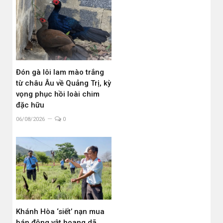
Đón gà lôi lam mào trắng
từ châu Âu về Quảng Trị, kỳ
vọng phục hồi loài chim
đặc hữu
06/08/2026
0
Khánh Hòa ‘siết’ nạn mua
bán động vật hoang dã