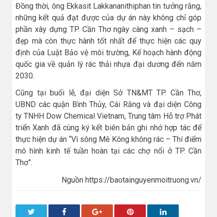
Đồng thời, ông Ekkasit Lakkananithiphan tin tưởng rằng,
những kết quả đạt được của dự án này không chỉ góp
phần xây dựng TP. Cần Thơ ngày càng xanh – sạch –
đẹp mà còn thực hành tốt nhất để thực hiện các quy
định của Luật Bảo vệ môi trường, Kế hoạch hành động
quốc gia về quản lý rác thải nhựa đại dương đến năm
2030.
Cũng tại buổi lễ, đại diện Sở TN&MT TP. Cần Thơ,
UBND các quận Bình Thủy, Cái Răng và đại diện Công
ty TNHH Dow Chemical Vietnam, Trung tâm Hỗ trợ Phát
triển Xanh đã cùng ký kết biên bản ghi nhớ hợp tác để
thực hiện dự án “Vì sông Mê Kông không rác – Thí điểm
mô hình kinh tế tuần hoàn tại các chợ nổi ở TP. Cần
Thơ”.
Nguồn https://baotainguyenmoitruong.vn/
Twitter
Facebook
Google+
Pinterest
LinkedIn