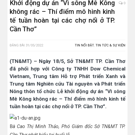
Khởi động dự án “Vì sông Mê Kông
0
không rác – Thí điểm mô hình kinh
tế tuần hoàn tại các chợ nổi ở TP.
Cần Thơ”
ĐĂNG BÀI
31/05/2022
TIN NỔI BẬT
,
TIN TỨC & SỰ KIỆN
(TN&MT) – Ngày 18/5, Sở TN&MT TP. Cần Thơ
đã phối hợp với Công ty TNHH Dow Chemical
Vietnam, Trung tâm Hỗ trợ Phát triển Xanh và
Trung tâm Nghiên cứu Tài nguyên và Phát triển
Nông thôn tổ chức Lễ khởi động dự án “Vì sông
Mê Kông không rác – Thí điểm mô hình kinh tế
tuần hoàn tại các chợ nổi ở TP. Cần Thơ”.
B
à Cao Thị Minh Thảo, Phó Giám đốc Sở TN&MT TP.
Cần Thơ phát biểu tại buổi lễ