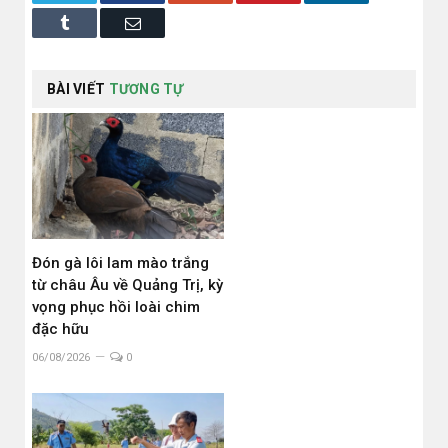
Tumblr
Email
BÀI VIẾT
TƯƠNG TỰ
Đón gà lôi lam mào trắng
từ châu Âu về Quảng Trị, kỳ
vọng phục hồi loài chim
đặc hữu
06/08/2026
0