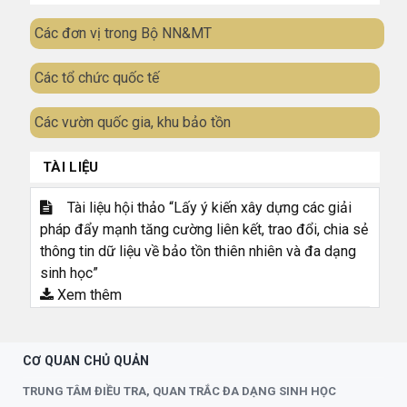
Các đơn vị trong Bộ NN&MT
Các tổ chức quốc tế
Các vườn quốc gia, khu bảo tồn
TÀI LIỆU
Tài liệu hội thảo “Lấy ý kiến xây dựng các giải
pháp đẩy mạnh tăng cường liên kết, trao đổi, chia sẻ
thông tin dữ liệu về bảo tồn thiên nhiên và đa dạng
sinh học”
Xem thêm
CƠ QUAN CHỦ QUẢN
TRUNG TÂM ĐIỀU TRA, QUAN TRẮC ĐA DẠNG SINH HỌC