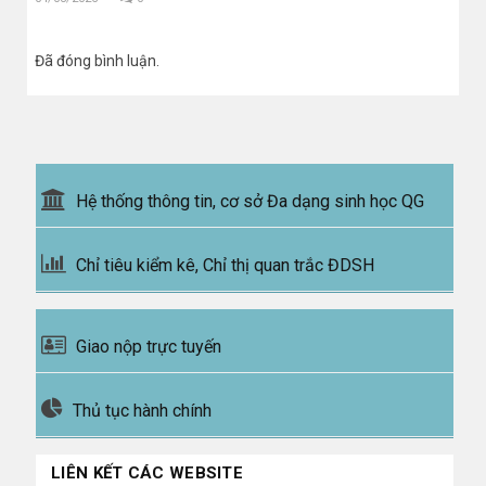
Đã đóng bình luận.
Hệ thống thông tin, cơ sở Đa dạng sinh học QG
Chỉ tiêu kiểm kê, Chỉ thị quan trắc ĐDSH
Giao nộp trực tuyến
Thủ tục hành chính
LIÊN KẾT CÁC WEBSITE