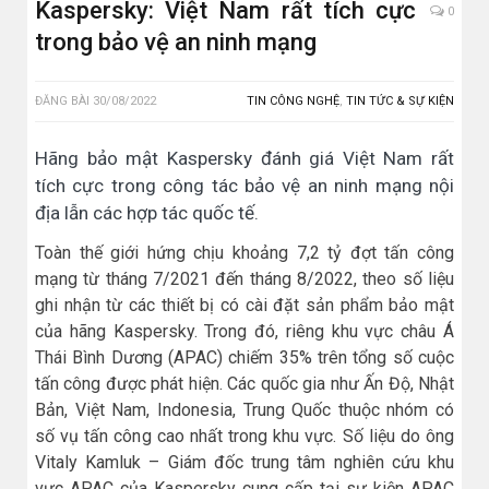
Kaspersky: Việt Nam rất tích cực
0
trong bảo vệ an ninh mạng
ĐĂNG BÀI
30/08/2022
TIN CÔNG NGHỆ
,
TIN TỨC & SỰ KIỆN
Hãng bảo mật Kaspersky đánh giá Việt Nam rất
tích cực trong công tác bảo vệ an ninh mạng nội
địa lẫn các hợp tác quốc tế.
Toàn thế giới hứng chịu khoảng 7,2 tỷ đợt tấn công
mạng từ tháng 7/2021 đến tháng 8/2022, theo số liệu
ghi nhận từ các thiết bị có cài đặt sản phẩm bảo mật
của hãng Kaspersky. Trong đó, riêng khu vực châu Á
Thái Bình Dương (APAC) chiếm 35% trên tổng số cuộc
tấn công được phát hiện. Các quốc gia như Ấn Độ, Nhật
Bản, Việt Nam, Indonesia, Trung Quốc thuộc nhóm có
số vụ tấn công cao nhất trong khu vực. Số liệu do ông
Vitaly Kamluk – Giám đốc trung tâm nghiên cứu khu
vực APAC của Kaspersky cung cấp tại sự kiện APAC