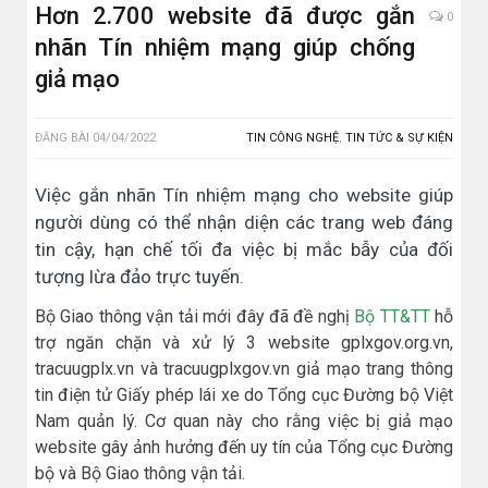
Hơn 2.700 website đã được gắn
0
nhãn Tín nhiệm mạng giúp chống
giả mạo
ĐĂNG BÀI
04/04/2022
TIN CÔNG NGHỆ
,
TIN TỨC & SỰ KIỆN
Việc gắn nhãn Tín nhiệm mạng cho website giúp
người dùng có thể nhận diện các trang web đáng
tin cậy, hạn chế tối đa việc bị mắc bẫy của đối
tượng lừa đảo trực tuyến.
Bộ Giao thông vận tải mới đây đã đề nghị
Bộ TT&TT
hỗ
trợ ngăn chặn và xử lý 3 website gplxgov.org.vn,
tracuugplx.vn và tracuugplxgov.vn giả mạo trang thông
tin điện tử Giấy phép lái xe do Tổng cục Đường bộ Việt
Nam quản lý. Cơ quan này cho rằng việc bị giả mạo
website gây ảnh hưởng đến uy tín của Tổng cục Đường
bộ và Bộ Giao thông vận tải.