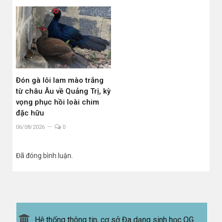
Đón gà lôi lam mào trắng
từ châu Âu về Quảng Trị, kỳ
vọng phục hồi loài chim
đặc hữu
06/08/2026
0
Đã đóng bình luận.
Hệ thống thông tin, cơ sở Đa dạng sinh học QG