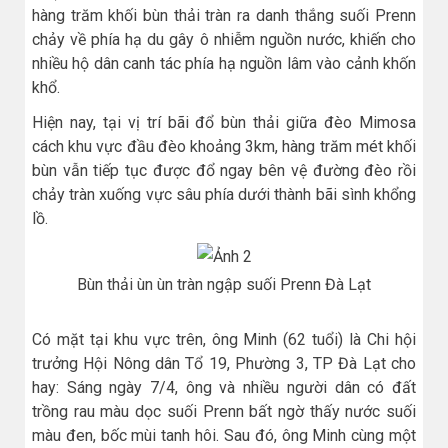
hàng trăm khối bùn thải tràn ra danh thắng suối Prenn
chảy về phía hạ du gây ô nhiễm nguồn nước, khiến cho
nhiều hộ dân canh tác phía hạ nguồn lâm vào cảnh khốn
khổ.
Hiện nay, tại vị trí bãi đổ bùn thải giữa đèo Mimosa
cách khu vực đầu đèo khoảng 3km, hàng trăm mét khối
bùn vẫn tiếp tục được đổ ngay bên vệ đường đèo rồi
chảy tràn xuống vực sâu phía dưới thành bãi sình khổng
lồ.
Bùn thải ùn ùn tràn ngập suối Prenn Đà Lạt
Có mặt tại khu vực trên, ông Minh (62 tuổi) là Chi hội
trưởng Hội Nông dân Tổ 19, Phường 3, TP Đà Lạt cho
hay: Sáng ngày 7/4, ông và nhiều người dân có đất
trồng rau màu dọc suối Prenn bất ngờ thấy nước suối
màu đen, bốc mùi tanh hôi. Sau đó, ông Minh cùng một