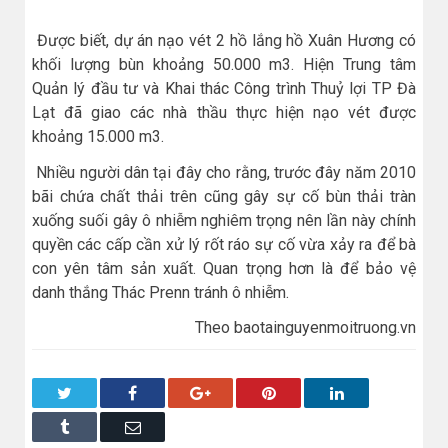
Được biết, dự án nạo vét 2 hồ lắng hồ Xuân Hương có
khối lượng bùn khoảng 50.000 m3. Hiện Trung tâm
Quản lý đầu tư và Khai thác Công trình Thuỷ lợi TP Đà
Lạt đã giao các nhà thầu thực hiện nạo vét được
khoảng 15.000 m3.
Nhiều người dân tại đây cho rằng, trước đây năm 2010
bãi chứa chất thải trên cũng gây sự cố bùn thải tràn
xuống suối gây ô nhiễm nghiêm trọng nên lần này chính
quyền các cấp cần xử lý rốt ráo sự cố vừa xảy ra để bà
con yên tâm sản xuất. Quan trọng hơn là để bảo vệ
danh thắng Thác Prenn tránh ô nhiễm.
Theo baotainguyenmoitruong.vn
Twitter
Facebook
Google+
Pinterest
LinkedIn
Tumblr
Email