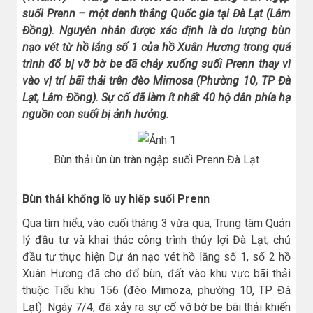
suối Prenn – một danh thắng Quốc gia tại Đà Lạt (Lâm
Đồng). Nguyên nhân được xác định là do lượng bùn
nạo vét từ hồ lắng số 1 của hồ Xuân Hương trong quá
trình đổ bị vỡ bờ be đã chảy xuống suối Prenn thay vì
vào vị trí bãi thải trên đèo Mimosa (Phường 10, TP Đà
Lạt, Lâm Đồng). Sự cố đã làm ít nhất 40 hộ dân phía hạ
nguồn con suối bị ảnh hưởng.
Bùn thải ùn ùn tràn ngập suối Prenn Đà Lạt
Bùn thải khổng lồ uy hiếp suối Prenn
Qua tìm hiểu, vào cuối tháng 3 vừa qua, Trung tâm Quản
lý đầu tư và khai thác công trình thủy lợi Đà Lạt, chủ
đầu tư thực hiện Dự án nạo vét hồ lắng số 1, số 2 hồ
Xuân Hương đã cho đổ bùn, đất vào khu vực bãi thải
thuộc Tiểu khu 156 (đèo Mimoza, phường 10, TP Đà
Lạt). Ngày 7/4, đã xảy ra sự cố vỡ bờ be bãi thải khiến