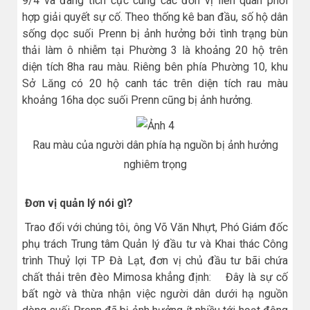
9/4 và đang tích cực cùng các đơn vị liên quan phối
hợp giải quyết sự cố. Theo thống kê ban đầu, số hộ dân
sống dọc suối Prenn bị ảnh hưởng bởi tình trạng bùn
thải làm ô nhiễm tại Phường 3 là khoảng 20 hộ trên
diện tích 8ha rau màu. Riêng bên phía Phường 10, khu
Sở Lăng có 20 hộ canh tác trên diện tích rau màu
khoảng 16ha dọc suối Prenn cũng bị ảnh hưởng.
Rau màu của người dân phía hạ nguồn bị ảnh hưởng
nghiêm trọng
Đơn vị quản lý nói gì?
Trao đổi với chúng tôi, ông Võ Văn Nhựt, Phó Giám đốc
phụ trách Trung tâm Quản lý đầu tư và Khai thác Công
trình Thuỷ lợi TP Đà Lạt, đơn vị chủ đầu tư bãi chứa
chất thải trên đèo Mimosa khẳng định: Đây là sự cố
bất ngờ và thừa nhận việc người dân dưới hạ nguồn