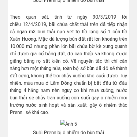
Suối Prenn bị ô nhiễm do bùn thải
Theo quan sát, tính từ ngày 30/3
/2019
tới
chiều
12/4/2019
, bãi chứa chất thải trên đã tiếp nhận
cả ngàn m3 bùn thải nạo vét từ hồ lắng số 1 của hồ
Xuân Hương. Mặc dù lượng bùn đất rất lớn khoảng trên
10.000 m3 nhưng phần lớn bãi chứa bờ kè xung quanh
chỉ được gia cố bằng đất, độ cao thấp và không được
giằng bằng rọ sắt kiên cố. Về nguyên tắc thì chỉ cần
nắng hơn một tháng nữa, toàn bộ số bùn đã đổ sẽ thành
đất cứng, không thể trôi chảy xuống khe suối được. Tuy
nhiên, mùa mưa ở Lâm Đồng chuẩn bị bắt đầu từ đầu
tháng 4 hằng năm nên nguy cơ khi mưa xuống, nước
bùn thải sẽ chảy tràn xuống con suối gây ô nhiễm môi
trường nước sinh hoạt và sản xuất, gây ô nhiễm thác
Prenn…sẽ khá cao.
Suối Prenn bị ô nhiễm do bùn thải