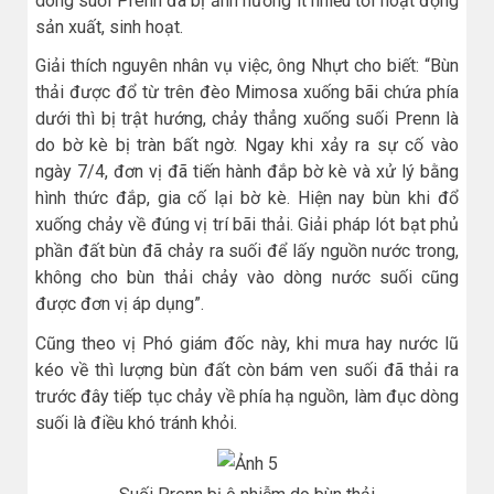
dòng suối Prenn đã bị ảnh hưởng ít nhiều tới hoạt động
sản xuất, sinh hoạt.
Giải thích nguyên nhân vụ việc, ông Nhựt cho biết: “Bùn
thải được đổ từ trên đèo Mimosa xuống bãi chứa phía
dưới thì bị trật hướng, chảy thẳng xuống suối Prenn là
do bờ kè bị tràn bất ngờ. Ngay khi xảy ra sự cố vào
ngày 7/4, đơn vị đã tiến hành đắp bờ kè và xử lý bằng
hình thức đắp, gia cố lại bờ kè. Hiện nay bùn khi đổ
xuống chảy về đúng vị trí bãi thải. Giải pháp lót bạt phủ
phần đất bùn đã chảy ra suối để lấy nguồn nước trong,
không cho bùn thải chảy vào dòng nước suối cũng
được đơn vị áp dụng”.
Cũng theo vị Phó giám đốc này, khi mưa hay nước lũ
kéo về thì lượng bùn đất còn bám ven suối đã thải ra
trước đây tiếp tục chảy về phía hạ nguồn, làm đục dòng
suối là điều khó tránh khỏi.