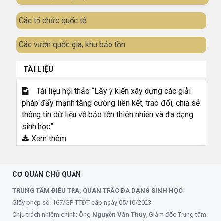
Các tổ chức quốc tế
Các vườn quốc gia, khu bảo tồn
TÀI LIỆU
Tài liệu hội thảo “Lấy ý kiến xây dựng các giải
pháp đẩy mạnh tăng cường liên kết, trao đổi, chia sẻ
thông tin dữ liệu về bảo tồn thiên nhiên và đa dạng
sinh học”
Xem thêm
CƠ QUAN CHỦ QUẢN
TRUNG TÂM ĐIỀU TRA, QUAN TRẮC ĐA DẠNG SINH HỌC
Giấy phép số: 167/GP-TTĐT cấp ngày 05/10/2023
Chịu trách nhiệm chính: Ông
Nguyễn Văn Thùy
, Giám đốc Trung tâm