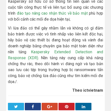
Kaspersky sở hữu cơ sở thông tin liên quan về các
cuộc tấn công thực tế và liên tục bổ sung các chương
trình
đào tạo nâng cao nhận thức về bảo mật
phù hợp
với bối cảnh các mối đe dọa hiện tại;
Vì lừa đảo có thể gây nhầm lẫn và không có gì đảm
bảo tránh được việc vô tình nhấp vào liên kết độc hại,
hãy bảo vệ các thiết bị đang hoạt động và vành đai
doanh nghiệp bằng chuyên gia bảo mật toàn diện như
nền tảng
Kaspersky Extended Detection and
Response (XDR)
. Nền tảng này cung cấp khả năng
chống thư rác, theo dõi hành vi đáng ngờ và tạo bản
sao lưu các tệp trong trường hợp bị ransomware tấn
công, bảo vệ chống lừa đảo cũng như tìm kiếm mối đe
dọa./.
Theo ictvietnam
Twitter
Facebook
Google+
Pinterest
LinkedIn