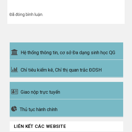
Đã đóng bình luận.
Hệ thống thông tin, cơ sở Đa dạng sinh học QG
Chỉ tiêu kiểm kê, Chỉ thị quan trắc ĐDSH
Giao nộp trực tuyến
Thủ tục hành chính
LIÊN KẾT CÁC WEBSITE