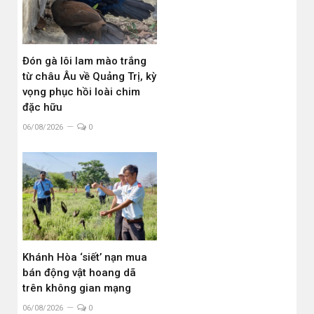
Đón gà lôi lam mào trắng
từ châu Âu về Quảng Trị, kỳ
vọng phục hồi loài chim
đặc hữu
06/08/2026
0
Khánh Hòa ‘siết’ nạn mua
bán động vật hoang dã
trên không gian mạng
06/08/2026
0