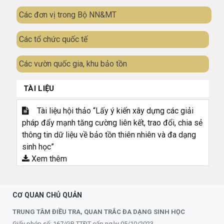
Các đơn vị trong Bộ NN&MT
Các tổ chức quốc tế
Các vườn quốc gia, khu bảo tồn
TÀI LIỆU
Tài liệu hội thảo “Lấy ý kiến xây dựng các giải
pháp đẩy mạnh tăng cường liên kết, trao đổi, chia sẻ
thông tin dữ liệu về bảo tồn thiên nhiên và đa dạng
sinh học”
Xem thêm
CƠ QUAN CHỦ QUẢN
TRUNG TÂM ĐIỀU TRA, QUAN TRẮC ĐA DẠNG SINH HỌC
Giấy phép số: 167/GP-TTĐT cấp ngày 05/10/2023