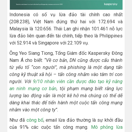
Indonesia có số vụ lừa đảo tài chính cao nhất
(208.238), Việt Nam đứng thứ hai với 172.694 và
Malaysia là 120.656. Thái Lan ghi nhận 101.461 nỗ lực
lừa đảo liên quan đến tài chính, tiếp theo là Philippines
với 52.914 và Singapore với 22.109 vụ.
Ông Yeo Siang Tiong, Tổng Giám đốc Kaspersky Đông
Nam Á cho biết: “
Về cơ bản, DN cũng được cấu thành
từ yếu tố “con người”, mà phishing là một dạng tấn
công kỹ thuật xã hội – tấn công nhắm vào tâm trí con
người. Với
9/10 nhân viên cần được đào tạo kỹ năng
an ninh mạng cơ bản
, tội phạm mạng biết rằng lực
lượng lao động vẫn là một kẽ hở mà chúng có thể dễ
dàng khai thác để tiến hành một cuộc tấn công mạng
nhằm vào một công ty”.
Như đã
công bố
, email lừa đảo thường là sự khởi đầu
của 91% các cuộc tấn công mạng.
Mô phỏng lừa