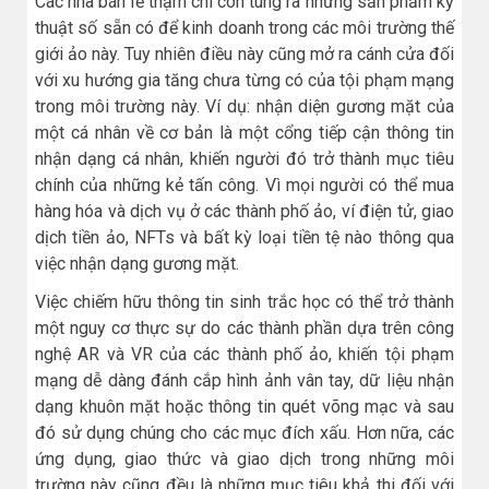
Các nhà bán lẻ thậm chí còn tung ra những sản phẩm kỹ
thuật số sẵn có để kinh doanh trong các môi trường thế
giới ảo này. Tuy nhiên điều này cũng mở ra cánh cửa đối
với xu hướng gia tăng chưa từng có của tội phạm mạng
trong môi trường này. Ví dụ: nhận diện gương mặt của
một cá nhân về cơ bản là một cổng tiếp cận thông tin
nhận dạng cá nhân, khiến người đó trở thành mục tiêu
chính của những kẻ tấn công. Vì mọi người có thể mua
hàng hóa và dịch vụ ở các thành phố ảo, ví điện tử, giao
dịch tiền ảo, NFTs và bất kỳ loại tiền tệ nào thông qua
việc nhận dạng gương mặt.
Việc chiếm hữu thông tin sinh trắc học có thể trở thành
một nguy cơ thực sự do các thành phần dựa trên công
nghệ AR và VR của các thành phố ảo, khiến tội phạm
mạng dễ dàng đánh cắp hình ảnh vân tay, dữ liệu nhận
dạng khuôn mặt hoặc thông tin quét võng mạc và sau
đó sử dụng chúng cho các mục đích xấu. Hơn nữa, các
ứng dụng, giao thức và giao dịch trong những môi
trường này cũng đều là những mục tiêu khả thi đối với