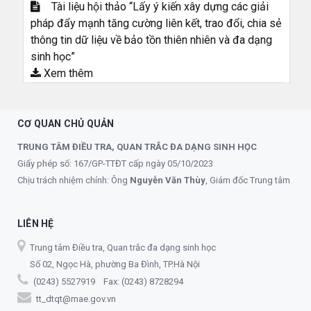
Tài liệu hội thảo “Lấy ý kiến xây dựng các giải
pháp đẩy mạnh tăng cường liên kết, trao đổi, chia sẻ
thông tin dữ liệu về bảo tồn thiên nhiên và đa dạng
sinh học”
Xem thêm
CƠ QUAN CHỦ QUẢN
TRUNG TÂM ĐIỀU TRA, QUAN TRẮC ĐA DẠNG SINH HỌC
Giấy phép số: 167/GP-TTĐT cấp ngày 05/10/2023
Chịu trách nhiệm chính: Ông
Nguyễn Văn Thùy
, Giám đốc Trung tâm
LIÊN HỆ
Trung tâm Điều tra, Quan trắc đa dạng sinh học
Số 02, Ngọc Hà, phường Ba Đình, TP.Hà Nội
(0243) 5527919 Fax: (0243) 8728294
tt_dtqt@mae.gov.vn