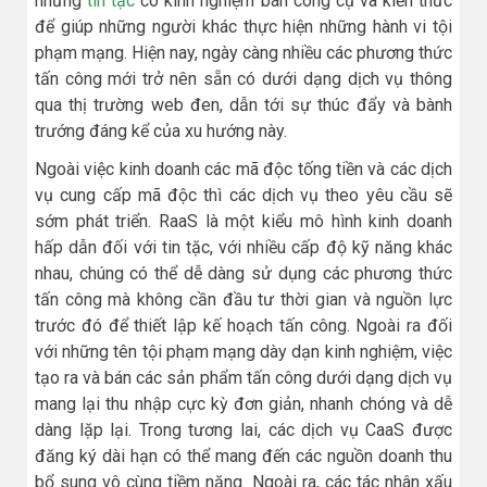
những
tin tặc
có kinh nghiệm bán công cụ và kiến ​​thức
để giúp những người khác thực hiện những hành vi tội
phạm mạng. Hiện nay, ngày càng nhiều các phương thức
tấn công mới trở nên sẵn có dưới dạng dịch vụ thông
qua thị trường web đen, dẫn tới sự thúc đẩy và bành
trướng đáng kể của xu hướng này.
Ngoài việc kinh doanh các mã độc tống tiền và các dịch
vụ cung cấp mã độc thì các dịch vụ theo yêu cầu sẽ
sớm phát triển. RaaS là một kiểu mô hình kinh doanh
hấp dẫn đối với tin tặc, với nhiều cấp độ kỹ năng khác
nhau, chúng có thể dễ dàng sử dụng các phương thức
tấn công mà không cần đầu tư thời gian và nguồn lực
trước đó để thiết lập kế hoạch tấn công. Ngoài ra đối
với những tên tội phạm mạng dày dạn kinh nghiệm, việc
tạo ra và bán các sản phẩm tấn công dưới dạng dịch vụ
mang lại thu nhập cực kỳ đơn giản, nhanh chóng và dễ
dàng lặp lại. Trong tương lai, các dịch vụ CaaS được
đăng ký dài hạn có thể mang đến các nguồn doanh thu
bổ sung vô cùng tiềm năng. Ngoài ra, các tác nhân xấu