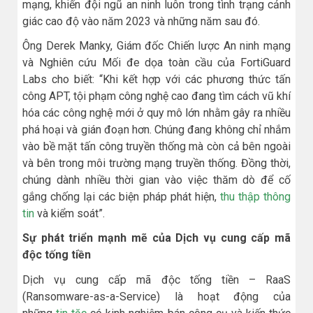
mạng, khiến đội ngũ an ninh luôn trong tình trạng cảnh
giác cao độ vào năm 2023 và những năm sau đó.
Ông Derek Manky, Giám đốc Chiến lược An ninh mạng
và Nghiên cứu Mối đe dọa toàn cầu của FortiGuard
Labs cho biết: “Khi kết hợp với các phương thức tấn
công APT, tội phạm công nghệ cao đang tìm cách vũ khí
hóa các công nghệ mới ở quy mô lớn nhằm gây ra nhiều
phá hoại và gián đoạn hơn. Chúng đang không chỉ nhắm
vào bề mặt tấn công truyền thống mà còn cả bên ngoài
và bên trong môi trường mạng truyền thống. Đồng thời,
chúng dành nhiều thời gian vào việc thăm dò để cố
gắng chống lại các biện pháp phát hiện,
thu thập thông
tin
và kiểm soát”.
Sự phát triển mạnh mẽ của Dịch vụ cung cấp mã
độc tống tiền
Dịch vụ cung cấp mã độc tống tiền – RaaS
(Ransomware-as-a-Service) là hoạt động của