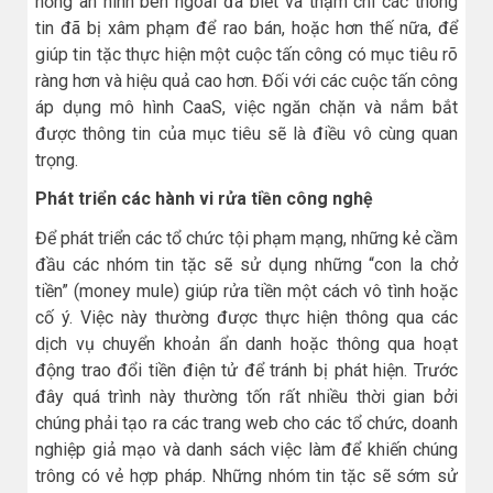
hổng an ninh bên ngoài đã biết và thậm chí các thông
tin đã bị xâm phạm để rao bán, hoặc hơn thế nữa, để
giúp tin tặc thực hiện một cuộc tấn công có mục tiêu rõ
ràng hơn và hiệu quả cao hơn. Đối với các cuộc tấn công
áp dụng mô hình CaaS, việc ngăn chặn và nắm bắt
được thông tin của mục tiêu sẽ là điều vô cùng quan
trọng.
Phát triển các hành vi rửa tiền công nghệ
Để phát triển các tổ chức tội phạm mạng, những kẻ cầm
đầu các nhóm tin tặc sẽ sử dụng những “con la chở
tiền” (money mule) giúp rửa tiền một cách vô tình hoặc
cố ý. Việc này thường được thực hiện thông qua các
dịch vụ chuyển khoản ẩn danh hoặc thông qua hoạt
động trao đổi tiền điện tử để tránh bị phát hiện. Trước
đây quá trình này thường tốn rất nhiều thời gian bởi
chúng phải tạo ra các trang web cho các tổ chức, doanh
nghiệp giả mạo và danh sách việc làm để khiến chúng
trông có vẻ hợp pháp. Những nhóm tin tặc sẽ sớm sử