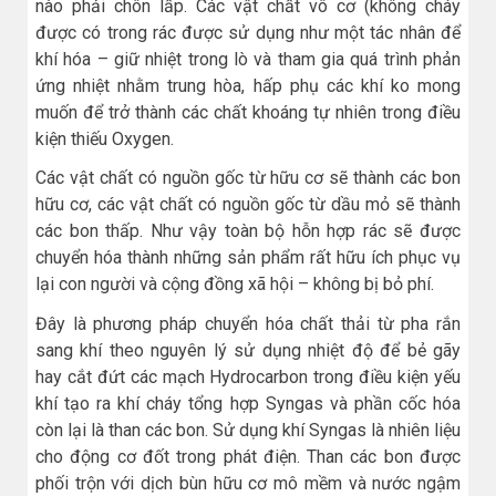
nào phải chôn lấp. Các vật chất vô cơ (không cháy
được có trong rác được sử dụng như một tác nhân để
khí hóa – giữ nhiệt trong lò và tham gia quá trình phản
ứng nhiệt nhằm trung hòa, hấp phụ các khí ko mong
muốn để trở thành các chất khoáng tự nhiên trong điều
kiện thiếu Oxygen.
Các vật chất có nguồn gốc từ hữu cơ sẽ thành các bon
hữu cơ, các vật chất có nguồn gốc từ dầu mỏ sẽ thành
các bon thấp. Như vậy toàn bộ hỗn hợp rác sẽ được
chuyển hóa thành những sản phẩm rất hữu ích phục vụ
lại con người và cộng đồng xã hội – không bị bỏ phí.
Đây là phương pháp chuyển hóa chất thải từ pha rắn
sang khí theo nguyên lý sử dụng nhiệt độ để bẻ gãy
hay cắt đứt các mạch Hydrocarbon trong điều kiện yếu
khí tạo ra khí cháy tổng hợp Syngas và phần cốc hóa
còn lại là than các bon. Sử dụng khí Syngas là nhiên liệu
cho động cơ đốt trong phát điện. Than các bon được
phối trộn với dịch bùn hữu cơ mô mềm và nước ngậm