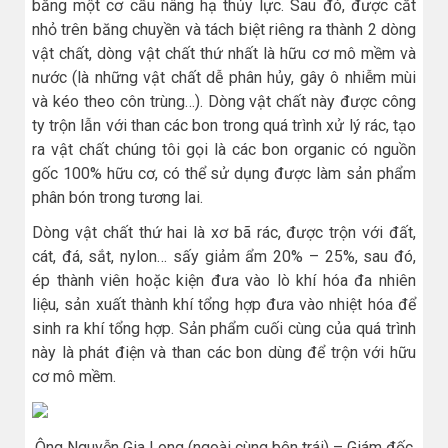
bằng một cơ cấu nâng hạ thủy lực. Sau đó, được cắt
nhỏ trên băng chuyền và tách biệt riêng ra thành 2 dòng
vật chất, dòng vật chất thứ nhất là hữu cơ mô mềm và
nước (là những vật chất dễ phân hủy, gây ô nhiễm mùi
và kéo theo côn trùng…). Dòng vật chất này được công
ty trộn lẫn với than các bon trong quá trình xử lý rác, tạo
ra vật chất chúng tôi gọi là các bon organic có nguồn
gốc 100% hữu cơ, có thể sử dụng được làm sản phẩm
phân bón trong tương lai.
Dòng vật chất thứ hai là xơ bã rác, được trộn với đất,
cát, đá, sắt, nylon… sấy giảm ẩm 20% – 25%, sau đó,
ép thành viên hoặc kiện đưa vào lò khí hóa đa nhiên
liệu, sản xuất thành khí tổng hợp đưa vào nhiệt hóa để
sinh ra khí tổng hợp. Sản phẩm cuối cùng của quá trình
này là phát điện và than các bon dùng để trộn với hữu
cơ mô mềm.
Ông Nguyễn Gia Long (ngoài cùng bên trái) – Giám đốc