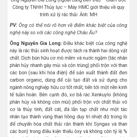
Công ty TNHH Thủy lực – Máy HMC giới thiệu về quy
trình xử lý rác thải. Ảnh: MH
PV:
Ông có thể nói rõ hơn về điểm khác biệt của công
nghệ này so với các công nghệ Châu Âu?
Ông Nguyễn Gia Long:
Điều khác biệt của công nghệ
này là rác thải sinh hoạt được tách ra thành hai dòng vật
chất. Dịch bùn hữu cơ mô mềm và nước ngậm (tác nhân
phân hủy nhanh gây mùi và côn trùng) phối trộn với than
các bon (sau khi hóa điện) để sản xuất thành đất đen
carbon organic, dùng để cải tạo đất và sử dụng cho
ngành nông nghiệp hữu cơ tốt nhất, tiến tới một nền kinh
tế tuần hoàn. Bên cạnh đó, xơ bã rác Xenkuylo (không
phân hủy và không còn mùi) phối trộn với chất thải vô
cơ là thủy tinh, đất cát, đá lẫn tạp chất như một tác
nhân tạo thành vùng than hồng duy trì nhiệt độ trong lò
để chuyển hóa chất thải rắn thành khí Syngas và than
các bon) trong điều kiện thiếu ôxy và không còn tỷ lệ %