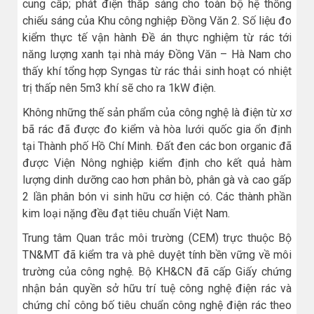
cung cấp; phát điện thắp sáng cho toàn bộ hệ thống
chiếu sáng của Khu công nghiệp Đồng Văn 2. Số liệu đo
kiểm thực tế vận hành Đề án thực nghiệm từ rác tới
năng lượng xanh tại nhà máy Đồng Văn – Hà Nam cho
thấy khí tổng hợp Syngas từ rác thải sinh hoạt có nhiệt
trị thấp nên 5m3 khí sẽ cho ra 1kW điện.
Không những thế sản phẩm của công nghệ là điện từ xơ
bã rác đã được đo kiểm và hòa lưới quốc gia ổn định
tại Thành phố Hồ Chí Minh. Đất đen các bon organic đã
được Viện Nông nghiệp kiểm định cho kết quả hàm
lượng dinh dưỡng cao hơn phân bò, phân gà và cao gấp
2 lần phân bón vi sinh hữu cơ hiện có. Các thành phần
kim loại nặng đều đạt tiêu chuẩn Việt Nam.
Trung tâm Quan trắc môi trường (CEM) trực thuộc Bộ
TN&MT đã kiểm tra và phê duyệt tính bền vững về môi
trường của công nghệ. Bộ KH&CN đã cấp Giấy chứng
nhận bản quyền sở hữu trí tuệ công nghệ điện rác và
chứng chỉ công bố tiêu chuẩn công nghệ điện rác theo