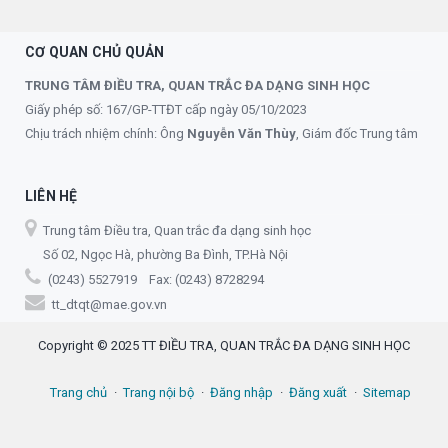
CƠ QUAN CHỦ QUẢN
TRUNG TÂM ĐIỀU TRA, QUAN TRẮC ĐA DẠNG SINH HỌC
Giấy phép số: 167/GP-TTĐT cấp ngày 05/10/2023
Chịu trách nhiệm chính: Ông
Nguyễn Văn Thùy
, Giám đốc Trung tâm
LIÊN HỆ
Trung tâm Điều tra, Quan trắc đa dạng sinh học
Số 02, Ngọc Hà, phường Ba Đình, TP.Hà Nội
(0243) 5527919 Fax: (0243) 8728294
tt_dtqt@mae.gov.vn
Copyright © 2025 TT ĐIỀU TRA, QUAN TRẮC ĐA DẠNG SINH HỌC
Trang chủ
Trang nội bộ
Đăng nhập
Đăng xuất
Sitemap