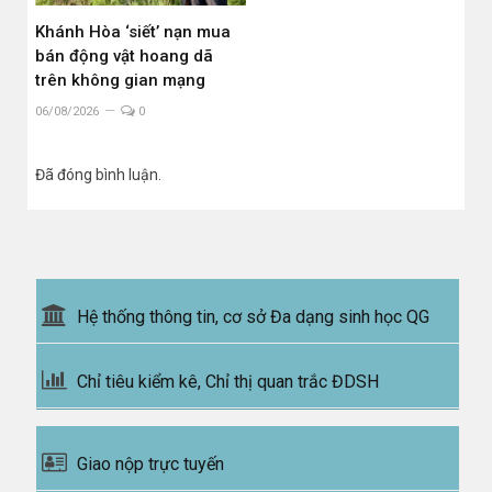
Khánh Hòa ‘siết’ nạn mua
bán động vật hoang dã
trên không gian mạng
06/08/2026
0
Đã đóng bình luận.
Hệ thống thông tin, cơ sở Đa dạng sinh học QG
Chỉ tiêu kiểm kê, Chỉ thị quan trắc ĐDSH
Giao nộp trực tuyến