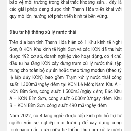
bảo vệ môi trường trong khai thác khoáng sản,… đây là
các giải pháp đang được tỉnh Thanh Hóa triển khai với
quy mô lớn, hướng tới phát triển kinh tế bền vững.
Đầu tư hệ thống xử lý nước thải
Trên địa bàn tỉnh Thanh Hóa hiện có 1 Khu kinh tế Nghi
Sơn, 8 KCN Khu kinh tế Nghi Sơn và các KCN đã thu hút
được 492 cơ sở, doanh nghiệp vào hoạt động, có 4 chủ
đầu tư hạ tầng KCN xây dựng trạm xử lý nước thải tập
trung cho toàn bộ dự án hoặc theo từng modun (theo tỷ
lệ lấp đầy KCN), bao gồm: Trạm xử lý nước thải công
suất 1.300m3/ngày đêm tại KCN Lễ Môn; Nam Khu A –
KCN Bỉm Sơn, công suất: 1.500m3/ngày đêm; Bắc Khu
A – KCN Bỉm Sơn, công suất: 6.000m3/ngày đêm; Khu
B – KCN Bỉm Sơn, công suất: 490 m3/ngày đêm.
Năm 2022, có 4 làng nghề được cấp kinh phí hỗ trợ từ
nguồn vốn sự nghiệp môi trường để xây dựng công
trình nâng cấp, sửa chữa hệ thống thu gom xử lý nước