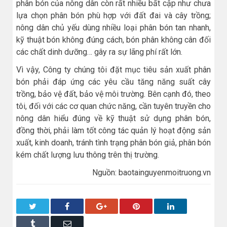
phân bón của nông dân còn rất nhiều bất cập như chưa
lựa chọn phân bón phù hợp với đất đai và cây trồng;
nông dân chủ yếu dùng nhiều loại phân bón tan nhanh,
kỹ thuật bón không đúng cách, bón phân không cân đối
các chất dinh dưỡng… gây ra sự lãng phí rất lớn.
Vì vậy, Công ty chúng tôi đặt mục tiêu sản xuất phân
bón phải đáp ứng các yêu cầu tăng năng suất cây
trồng, bảo vệ đất, bảo vệ môi trường. Bên cạnh đó, theo
tôi, đối với các cơ quan chức năng, cần tuyên truyền cho
nông dân hiểu đúng về kỹ thuật sử dụng phân bón,
đồng thời, phải làm tốt công tác quản lý hoạt động sản
xuất, kinh doanh, tránh tình trạng phân bón giả, phân bón
kém chất lượng lưu thông trên thị trường.
Nguồn: baotainguyenmoitruong.vn
Twitter
Facebook
Google+
Pinterest
LinkedIn
Tumblr
Email