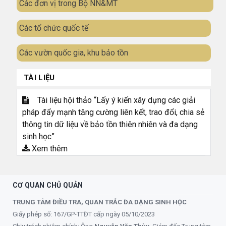
Các đơn vị trong Bộ NN&MT
Các tổ chức quốc tế
Các vườn quốc gia, khu bảo tồn
TÀI LIỆU
Tài liệu hội thảo “Lấy ý kiến xây dựng các giải
pháp đẩy mạnh tăng cường liên kết, trao đổi, chia sẻ
thông tin dữ liệu về bảo tồn thiên nhiên và đa dạng
sinh học”
Xem thêm
CƠ QUAN CHỦ QUẢN
TRUNG TÂM ĐIỀU TRA, QUAN TRẮC ĐA DẠNG SINH HỌC
Giấy phép số: 167/GP-TTĐT cấp ngày 05/10/2023