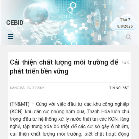
Thứ 7
CEBID
8/8/2026
Cải thiện chất lượng môi trường để
0
phát triển bền vững
ĐĂNG BÀI
29/09/2023
TIN NỔI BẬT
(TN&MT) – Cùng với việc đầu tư các khu công nghiệp
(KCN), khu dân cư, những năm qua, Thanh Hóa luôn chú
trọng đầu tư hệ thống xử lý nước thải tại các KCN, làng
nghề, tập trung xóa bỏ triệt để các cơ sở gây ô nhiễm,
cải thiện chất lượng môi trường, siết chặt hoạt động