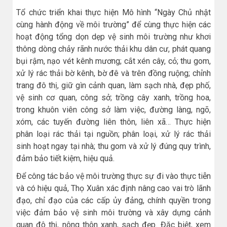
Tổ chức triển khai thực hiện Mô hình “Ngày Chủ nhật
cùng hành động về môi trường” để cùng thực hiện các
hoạt động tổng dọn dẹp vệ sinh môi trường như khơi
thông dòng chảy rãnh nước thải khu dân cư, phát quang
bụi rậm, nạo vét kênh mương; cắt xén cây, cỏ; thu gom,
xử lý rác thải bờ kênh, bờ đê và trên đồng ruộng; chỉnh
trang đô thị, giữ gìn cảnh quan, làm sạch nhà, đẹp phố,
vệ sinh cơ quan, công sở; trồng cây xanh, trồng hoa,
trong khuôn viên công sở làm việc, đường làng, ngõ,
xóm, các tuyến đường liên thôn, liên xã… Thực hiện
phân loại rác thải tại nguồn; phân loại, xử lý rác thải
sinh hoạt ngay tại nhà; thu gom và xử lý đúng quy trình,
đảm bảo tiết kiệm, hiệu quả.
Để công tác bảo vệ môi trường thực sự đi vào thực tiễn
và có hiệu quả, Thọ Xuân xác định nâng cao vai trò lãnh
đạo, chỉ đạo của các cấp ủy đảng, chính quyền trong
việc đảm bảo vệ sinh môi trường và xây dựng cảnh
quan đô thị, nông thôn xanh, sạch đẹp. Đặc biệt, xem