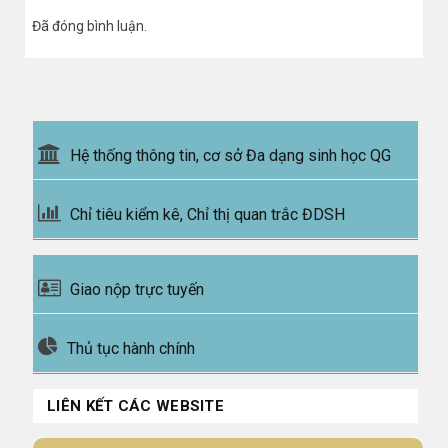
Đã đóng bình luận.
Hệ thống thông tin, cơ sở Đa dạng sinh học QG
Chỉ tiêu kiểm kê, Chỉ thị quan trắc ĐDSH
Giao nộp trực tuyến
Thủ tục hành chính
LIÊN KẾT CÁC WEBSITE