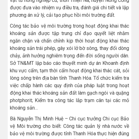
vật tư nông nghiệp cũ, thôn Thiện Na, huyện Nông Cống
được đưa vào nhiệm vụ điều tra, đánh giá chi tiết và lập
phương án xử lý, cải tạo phục hồi môi trường đất.
Công tác bảo vệ môi trường trong hoạt động khai thác
khoáng sản được tập trung chỉ đạo quyết liệt nhằm
ngăn chặn và chấn chỉnh kịp thời hoạt động khai thác
khoáng sản trái phép, gây xói lở bờ sông, thay đổi dòng
chảy, ảnh hưởng nghiêm trọng đến đời sống người dân.
Sở TN&MT lập báo cáo thuyết minh dự án Khoanh định
khu vực cấm, tạm thời cấm hoạt động khai thác cát, sỏi
lòng sông trên địa bàn tỉnh Thanh Hóa. Tổ chức kiểm tra
việc chấp hành các quy định của pháp luật trong hoạt
động khai thác khoáng sản đất làm gạch ngói và quặng
photphorit; Kiểm tra công tác lắp trạm cân tại các mỏ
khoáng sản…
Bà Nguyễn Thị Minh Huệ – Chi cục trưởng Chi cục Bảo
vệ Môi trường cho biết: Công tác quản lý nhà nước về
bảo vệ môi trường được tỉnh Thanh Hóa thực hiện đúng