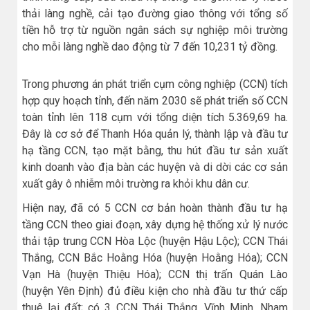
thải làng nghề, cải tạo đường giao thông với tổng số
tiền hỗ trợ từ nguồn ngân sách sự nghiệp môi trường
cho mỗi làng nghề dao động từ 7 đến 10,231 tỷ đồng.
Trong phương án phát triển cụm công nghiệp (CCN) tích
hợp quy hoạch tỉnh, đến năm 2030 sẽ phát triển số CCN
toàn tỉnh lên 118 cụm với tổng diện tích 5.369,69 ha.
Đây là cơ sở để Thanh Hóa quản lý, thành lập và đầu tư
hạ tầng CCN, tạo mặt bằng, thu hút đầu tư sản xuất
kinh doanh vào địa bàn các huyện và di dời các cơ sản
xuất gây ô nhiễm môi trường ra khỏi khu dân cư.
Hiện nay, đã có 5 CCN cơ bản hoàn thành đầu tư hạ
tầng CCN theo giai đoạn, xây dựng hệ thống xử lý nước
thải tập trung CCN Hòa Lộc (huyện Hậu Lộc); CCN Thái
Thắng, CCN Bắc Hoằng Hóa (huyện Hoằng Hóa); CCN
Vạn Hà (huyện Thiệu Hóa); CCN thị trấn Quán Lào
(huyện Yên Định) đủ điều kiện cho nhà đầu tư thứ cấp
thuê lại đất; có 3 CCN Thái Thắng, Vĩnh Minh, Nham