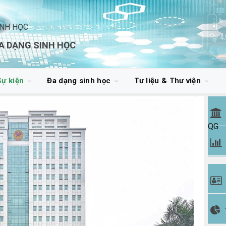
INH HỌC
A DẠNG SINH HỌC
Sự kiện
Đa dạng sinh học
Tư liệu & Thư viện
QG