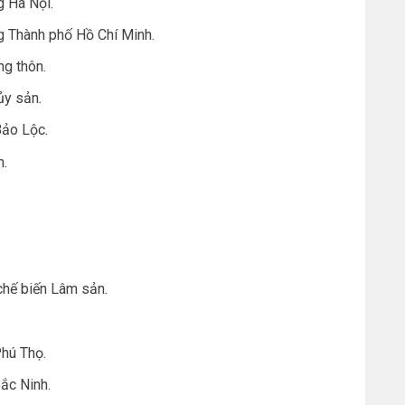
g Hà Nội.
g Thành phố Hồ Chí Minh.
ng thôn.
hủy sản
.
Bảo Lộc
.
m
.
chế biến Lâm sản
.
hú Thọ.
ắc Ninh.