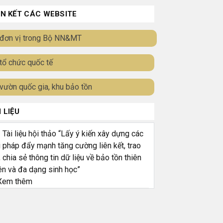
ÊN KẾT CÁC WEBSITE
đơn vị trong Bộ NN&MT
tổ chức quốc tế
vườn quốc gia, khu bảo tồn
I LIỆU
ài liệu hội thảo “Lấy ý kiến xây dựng các
i pháp đẩy mạnh tăng cường liên kết, trao
, chia sẻ thông tin dữ liệu về bảo tồn thiên
ên và đa dạng sinh học”
em thêm