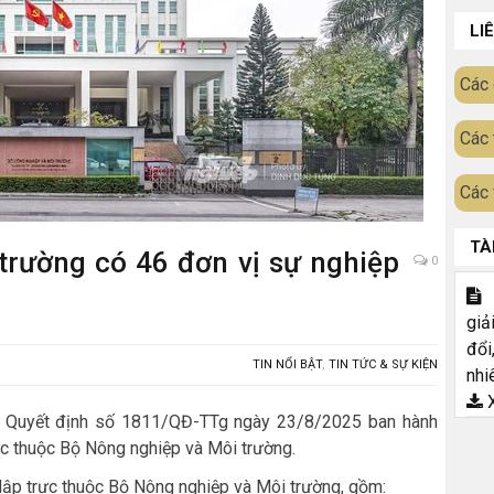
LI
Các 
Các 
Các 
TÀ
trường có 46 đơn vị sự nghiệp
0
T
giả
đổi
TIN NỔI BẬT
,
TIN TỨC & SỰ KIỆN
nhi
X
ý Quyết định số 1811/QĐ-TTg ngày 23/8/2025 ban hành
ực thuộc Bộ Nông nghiệp và Môi trường.
lập trực thuộc Bộ Nông nghiệp và Môi trường, gồm: