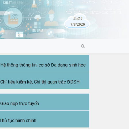
Thứ 6
7/8/2026
Hệ thống thông tin, cơ sở Đa dạng sinh học
Chỉ tiêu kiểm kê, Chỉ thị quan trắc ĐDSH
Giao nộp trực tuyến
Thủ tục hành chính