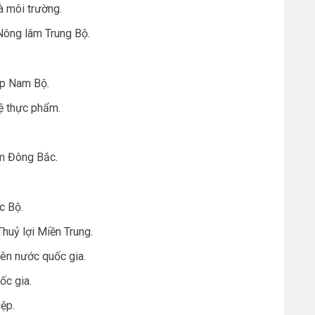
 môi trường.
Nông lâm Trung Bộ
.
ệp Nam Bộ
.
ệ thực phẩm.
âm Đông Bắc
.
c Bộ.
huỷ lợi Miền Trung.
yên nước quốc gia.
ốc gia.
ệp.