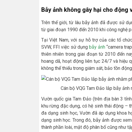
Bẫy ảnh không gây hại cho động 
Trên thế giới, từ lâu bẫy ảnh đã được sử d
từ giai đoạn 1990 đến 2010 khi công nghệ pin
Tại Việt Nam, với sự hỗ trợ của các tổ ch
SVW, FFI việc sử dụng
bẫy ảnh
“camera trap
thiên nhiên trong giai đoạn từ 2010 đến nay
hoang dã, hoạt động liên tục 24/7 và hiệu q
không thể thiếu trong giám sát, bảo tồn độn
Cán bộ VQG Tam Đảo lắp bẫy ảnh n
Vườn quốc gia Tam Đảo (trên địa bàn 3 tỉn
khu rừng đặc dụng, có hệ sinh thái động – t
đa dạng sinh học, Vườn đã áp dụng khoa họ
dạng sinh học. Trong đó, bẫy ảnh được xem 
thành phần loài, mật độ phân bố cũng như tập 