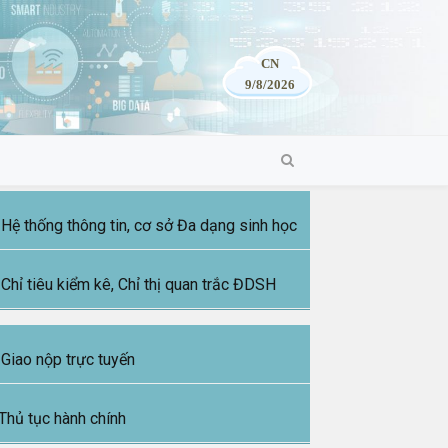
CN
9/8/2026
Hệ thống thông tin, cơ sở Đa dạng sinh học
Chỉ tiêu kiểm kê, Chỉ thị quan trắc ĐDSH
Giao nộp trực tuyến
Thủ tục hành chính