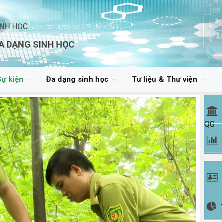
INH HỌC
A DẠNG SINH HỌC
Sự kiện
Đa dạng sinh học
Tư liệu & Thư viện
QG