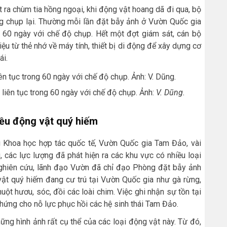
 ra chùm tia hồng ngoại, khi động vật hoang dã đi qua, bộ
 chụp lại. Thường mỗi lần đặt bẫy ảnh ở Vườn Quốc gia
 60 ngày với chế độ chụp. Hết một đợt giám sát, cán bộ
ệu từ thẻ nhớ về máy tính, thiết bị di động để xây dựng cơ
ái.
liên tục trong 60 ngày với chế độ chụp. Ảnh:
V. Dũng.
iều động vật quý hiếm
Khoa học hợp tác quốc tế, Vườn Quốc gia Tam Đảo, vài
g, các lực lượng đã phát hiện ra các khu vực có nhiều loại
nghiên cứu, lãnh đạo Vườn đã chỉ đạo Phòng đặt bẫy ảnh
g vật quý hiếm đang cư trú tại Vườn Quốc gia như gà rừng,
uột hươu, sóc, đồi các loài chim. Việc ghi nhận sự tồn tại
chứng cho nỗ lực phục hồi các hệ sinh thái Tam Đảo.
ng hình ảnh rất cụ thể của các loại động vật này. Từ đó,