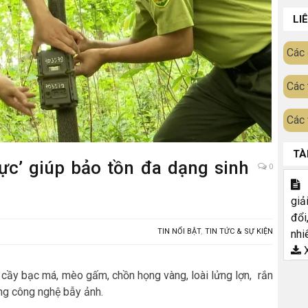
LI
Các 
Các 
Các 
TÀ
lực’ giúp bảo tồn đa dạng sinh
0
T
giả
đổi
TIN NỔI BẬT
,
TIN TỨC & SỰ KIỆN
nhi
X
 cầy bạc má, mèo gấm, chồn họng vàng, loài lửng lợn, rắn
ng công nghệ bẫy ảnh.