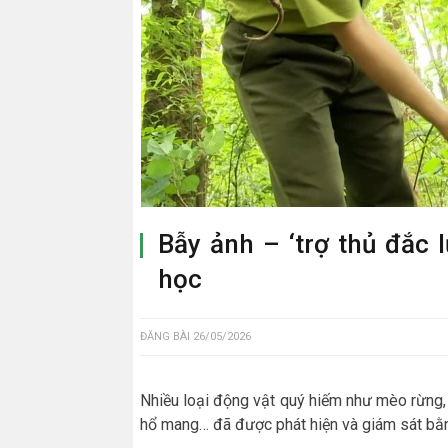
Bẫy ảnh – ‘trợ thủ đắc 
học
ĐĂNG BÀI
26/05/2026
Nhiều loại động vật quý hiếm như mèo rừng,
hổ mang… đã được phát hiện và giám sát bằ