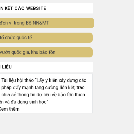
ÊN KẾT CÁC WEBSITE
đơn vị trong Bộ NN&MT
tổ chức quốc tế
vườn quốc gia, khu bảo tồn
I LIỆU
ài liệu hội thảo “Lấy ý kiến xây dựng các
i pháp đẩy mạnh tăng cường liên kết, trao
, chia sẻ thông tin dữ liệu về bảo tồn thiên
ên và đa dạng sinh học”
em thêm