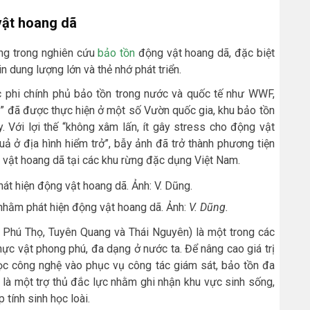
vật hoang dã
ụng trong nghiên cứu
bảo tồn
động vật hoang dã, đặc biệt
 dung lượng lớn và thẻ nhớ phát triển.
ức phi chính phủ bảo tồn trong nước và quốc tế như WWF,
” đã được thực hiện ở một số Vườn quốc gia, khu bảo tồn
. Với lợi thế “không xâm lấn, ít gây stress cho động vật
uả ở địa hình hiểm trở”, bẫy ảnh đã trở thành phương tiện
g vật hoang dã tại các khu rừng đặc dụng Việt Nam.
hằm phát hiện động vật hoang dã. Ảnh:
V. Dũng.
h Phú Thọ, Tuyên Quang và Thái Nguyên) là một trong các
hực vật phong phú, đa dạng ở nước ta. Để nâng cao giá trị
c công nghệ vào phục vụ công tác giám sát, bảo tồn đa
là một trợ thủ đắc lực nhằm ghi nhận khu vực sinh sống,
tính sinh học loài.