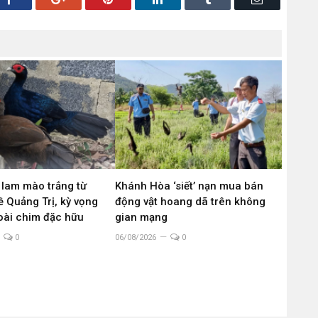
 lam mào trắng từ
Khánh Hòa ‘siết’ nạn mua bán
 Quảng Trị, kỳ vọng
động vật hoang dã trên không
loài chim đặc hữu
gian mạng
0
06/08/2026
0