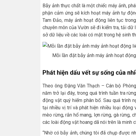
Bẫy ảnh thực chất là một chiếc máy ảnh, phát
phận cảm ứng sẽ kích hoạt máy ảnh tự động
Tam Đảo, máy ảnh hoạt động liên tục trong
chuyên môn của Vườn sẽ đi kiểm tra, tải dữ li
sở dữ liệu về các loài có mặt trong hệ sinh th
Mỗi lần đặt bẫy ảnh máy ảnh hoạt động 
Phát hiện dấu vết sự sống của nh
Theo ông Đặng Văn Thạch – Cán bộ Phòng 
năm trở lại đây, trong quá trình tuần tra rừn
động vật quý hiếm phân bố. Sau quá trình 
tại nhiều vị trí và phát hiện nhiều loại độn
mèo rừng, rắn hổ mang, lợn rừng, gà rừng, ch
các loài động vật hoang dã nói trên là minh 
“Nhờ có bẫy ảnh, chúng tôi đã chụp được nhữ