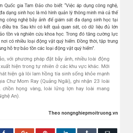
 Quốc gia Tam Đảo cho biết: “Việc áp dụng công nghệ,
 đa dạng sinh học là mô hình quản lý thông minh mà cả thế
ng công nghệ bẫy ảnh để giám sát đa dạng sinh học tại
điều tra. Sau khi có kết quả quan sát, có dữ liệu đủ lớn
bảo tồn và nghiên cứu khoa học. Trong đó tăng cường lực
 nơi có nhiều loại động vật quý hiếm. Đồng thời, tập trung
ng hỗ trợ bảo tồn các loại động vật quý hiếm”.
o, với phương pháp đặt bẫy ảnh, nhiều loài động
xuất hiện trong tự nhiên ở các khu vực khác. Mới
hát hiện gà lôi lam hồng tía sinh sống khỏe mạnh
gia Chư Mom Ray (Quảng Ngãi), ghi nhận 23 loài
chồn họng vàng, loài lửng lợn hay loài mang
Nghệ An).
Theo nongnghiepmoitruong.vn
Facebook
Google+
Pinterest
LinkedIn
Tumblr
Email