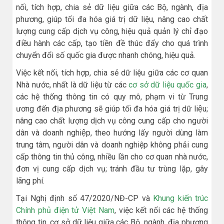
nối, tích hợp, chia sẻ dữ liệu giữa các Bộ, ngành, địa
phương, giúp tối đa hóa giá trị dữ liệu, nâng cao chất
lượng cung cấp dịch vụ công, hiệu quả quản lý chỉ đạo
điều hành các cấp, tạo tiền đề thúc đẩy cho quá trình
chuyển đổi số quốc gia được nhanh chóng, hiệu quả.
Việc kết nối, tích hợp, chia sẻ dữ liệu giữa các cơ quan
Nhà nước, nhất là dữ liệu từ các
cơ sở dữ liệu quốc gia
,
các hệ thống thông tin có quy mô, phạm vi từ Trung
ương đến địa phương sẽ giúp tối đa hóa giá trị dữ liệu;
nâng cao chất lượng dịch vụ công cung cấp cho người
dân và doanh nghiệp, theo hướng lấy người dùng làm
trung tâm, người dân và doanh nghiệp không phải cung
cấp thông tin thủ công, nhiều lần cho cơ quan nhà nước,
đơn vị cung cấp dịch vụ; tránh đầu tư trùng lặp, gây
lãng phí.
Tại Nghị định số 47/2020/NĐ-CP và
Khung kiến trúc
Chính phủ điện tử Việt Nam
, việc kết nối các hệ thống
thông tin, cơ sở dữ liệu giữa các Bộ, ngành, địa phương