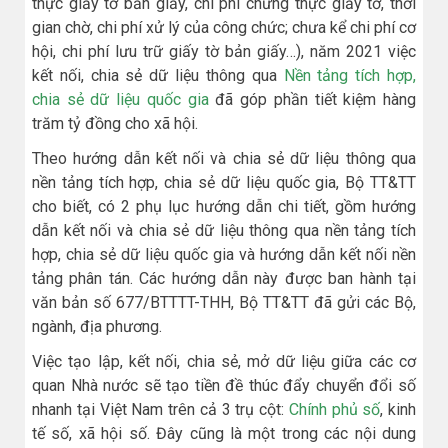
thực giấy tờ bản giấy, chi phí chứng thực giấy tờ, thời
gian chờ, chi phí xử lý của công chức; chưa kể chi phí cơ
hội, chi phí lưu trữ giấy tờ bản giấy…), năm 2021 việc
kết nối, chia sẻ dữ liệu thông qua
Nền tảng tích hợp,
chia sẻ dữ liệu quốc gia
đã góp phần tiết kiệm hàng
trăm tỷ đồng cho xã hội.
Theo hướng dẫn kết nối và chia sẻ dữ liệu thông qua
nền tảng tích hợp, chia sẻ dữ liệu quốc gia, Bộ TT&TT
cho biết, có 2 phụ lục hướng dẫn chi tiết, gồm hướng
dẫn kết nối và chia sẻ dữ liệu thông qua nền tảng tích
hợp, chia sẻ dữ liệu quốc gia và hướng dẫn kết nối nền
tảng phân tán. Các hướng dẫn này được ban hành tại
văn bản số 677/BTTTT-THH, Bộ TT&TT đã gửi các Bộ,
ngành, địa phương.
Việc tạo lập, kết nối, chia sẻ, mở dữ liệu giữa các cơ
quan Nhà nước sẽ tạo tiền đề thúc đẩy chuyển đổi số
nhanh tại Việt Nam trên cả 3 trụ cột:
Chính phủ số
, kinh
tế số, xã hội số. Đây cũng là một trong các nội dung