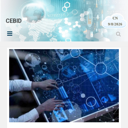
CN
CEBID
9/8/2026