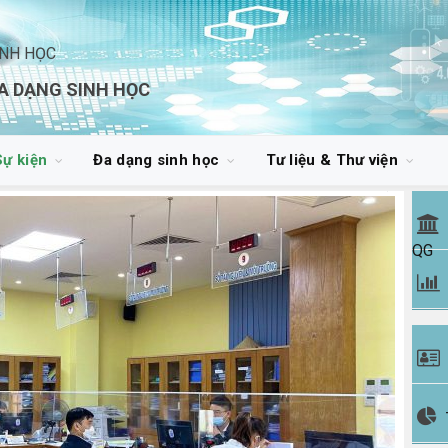
INH HỌC
A DẠNG SINH HỌC
Sự kiện
Đa dạng sinh học
Tư liệu & Thư viện
QG