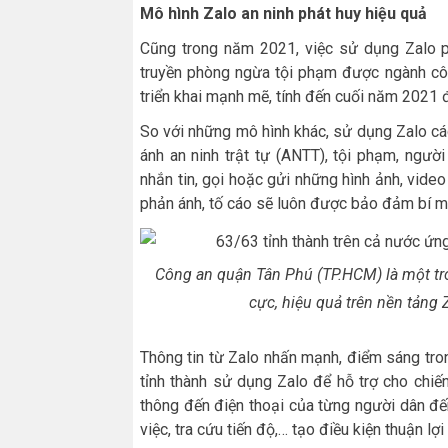
Mô hình Zalo an ninh phát huy hiệu quả
Cũng trong năm 2021, việc sử dụng Zalo ph
truyền phòng ngừa tội phạm được ngành côn
triển khai mạnh mẽ, tính đến cuối năm 2021 đ
So với những mô hình khác, sử dụng Zalo cá
ánh an ninh trật tự (ANTT), tội phạm, ngườ
nhắn tin, gọi hoặc gửi những hình ảnh, video
phản ánh, tố cáo sẽ luôn được bảo đảm bí mậ
Công an quận Tân Phú (TP.HCM) là một tr
cực, hiệu quả trên nền tảng
Thông tin từ Zalo nhấn mạnh, điểm sáng tro
tỉnh thành sử dụng Zalo để hỗ trợ cho chi
thông đến điện thoại của từng người dân đến
việc, tra cứu tiến độ,… tạo điều kiện thuận lợ