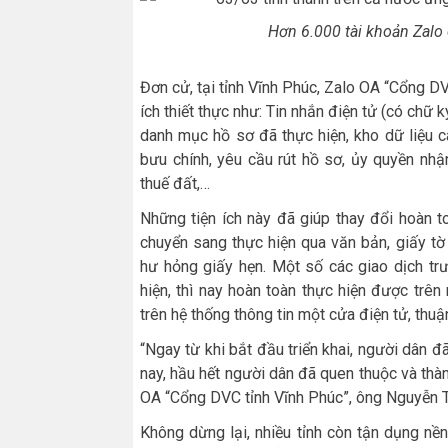
Hơn 6.000 tài khoản Zalo
Đơn cử, tại tỉnh Vĩnh Phúc, Zalo OA “Cổng DV
ích thiết thực như: Tin nhắn điện tử (có chữ 
danh mục hồ sơ đã thực hiện, kho dữ liệu 
bưu chính, yêu cầu rút hồ sơ, ủy quyền nhận 
thuế đất,…
Những tiện ích này đã giúp thay đổi hoàn t
chuyển sang thực hiện qua văn bản, giấy tờ
hư hỏng giấy hẹn. Một số các giao dịch tr
hiện, thì nay hoàn toàn thực hiện được trên
trên hệ thống thông tin một cửa điện tử, thuận
“Ngay từ khi bắt đầu triển khai, người dân đ
nay, hầu hết người dân đã quen thuộc và thàn
OA “Cổng DVC tỉnh Vĩnh Phúc”, ông Nguyễn Ti
Không dừng lại, nhiều tỉnh còn tận dụng nền