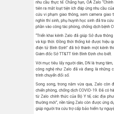
nhu cầu thực tế. Chẳng hạn, OA Zalo “Chính
tiên ra mắt loạt tiện ích đáp ứng nhu cầu củ
cứu vi phạm giao thông, xem camera giao 
nghìn thí sinh, phụ huynh học sinh đã tra cứ
phần vào công tác phòng, chống dịch bệnh CO
“Triển khai kênh Zalo đã giúp Sở đưa thông 
và kịp thời. Đồng thời thống kê được hiệu q
điện tử Bình Định” đã trở thành một kênh t
Giám đốc Sở TT&TT tỉnh Bình Định cho biết.
Với mục tiêu lấy người dân, DN là trung tâm,
công nghệ như Zalo đã và đang là những c
trình chuyển đổi số.
Song song, trong năm vừa qua, Zalo còn đó
chiến phòng, chống dịch COVID-19. Đã có hà
từ Zalo chính thức của Bộ Y tế, các địa ph
thường mới”, nền tảng Zalo còn được ứng dụn
giúp người tra cứu trợ cấp bảo hiểm tự nguy