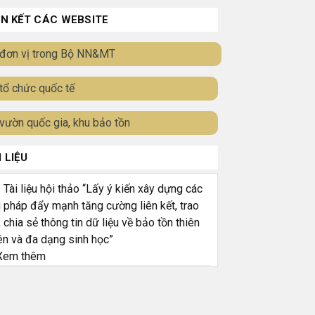
ÊN KẾT CÁC WEBSITE
đơn vị trong Bộ NN&MT
tổ chức quốc tế
vườn quốc gia, khu bảo tồn
I LIỆU
ài liệu hội thảo “Lấy ý kiến xây dựng các
i pháp đẩy mạnh tăng cường liên kết, trao
, chia sẻ thông tin dữ liệu về bảo tồn thiên
ên và đa dạng sinh học”
em thêm