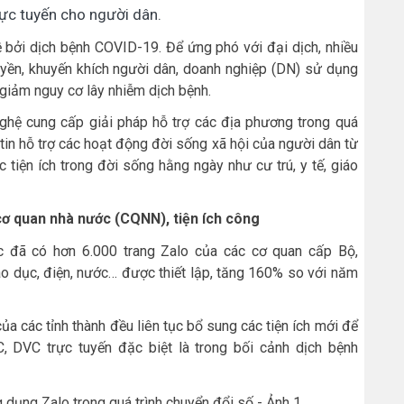
rực tuyến cho người dân.
bởi dịch bệnh COVID-19. Để ứng phó với đại dịch, nhiều
yền, khuyến khích người dân, doanh nghiệp (DN) sử dụng
 giảm nguy cơ lây nhiễm dịch bệnh.
nghệ cung cấp giải pháp hỗ trợ các địa phương trong quá
tin hỗ trợ các hoạt động đời sống xã hội của người dân từ
 tiện ích trong đời sống hằng ngày như cư trú, y tế, giáo
cơ quan nhà nước (CQNN), tiện ích công
c đã có hơn 6.000 trang Zalo của các cơ quan cấp Bộ,
iáo dục, điện, nước… được thiết lập, tăng 160% so với năm
a các tỉnh thành đều liên tục bổ sung các tiện ích mới để
, DVC trực tuyến đặc biệt là trong bối cảnh dịch bệnh