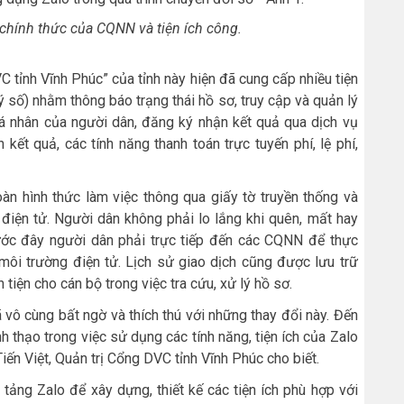
 chính thức của CQNN và tiện ích công.
C tỉnh Vĩnh Phúc” của tỉnh này hiện đã cung cấp nhiều tiện
ký số) nhằm thông báo trạng thái hồ sơ, truy cập và quản lý
cá nhân của người dân, đăng ký nhận kết quả qua dịch vụ
kết quả, các tính năng thanh toán trực tuyến phí, lệ phí,
oàn hình thức làm việc thông qua giấy tờ truyền thống và
 điện tử. Người dân không phải lo lắng khi quên, mất hay
ước đây người dân phải trực tiếp đến các CQNN để thực
 môi trường điện tử. Lịch sử giao dịch cũng được lưu trữ
 tiện cho cán bộ trong việc tra cứu, xử lý hồ sơ.
ã vô cùng bất ngờ và thích thú với những thay đổi này. Đến
h thạo trong việc sử dụng các tính năng, tiện ích của Zalo
ến Việt, Quản trị Cổng DVC tỉnh Vĩnh Phúc cho biết.
 tảng Zalo để xây dựng, thiết kế các tiện ích phù hợp với