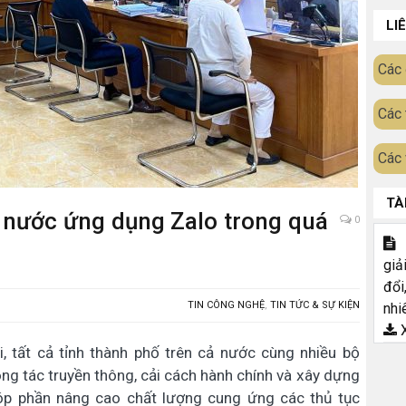
LI
Các 
Các 
Các 
TÀ
ả nước ứng dụng Zalo trong quá
0
T
giả
đổi
TIN CÔNG NGHỆ
,
TIN TỨC & SỰ KIỆN
nhi
X
ại, tất cả tỉnh thành phố trên cả nước cùng nhiều bộ
g tác truyền thông, cải cách hành chính và xây dựng
óp phần nâng cao chất lượng cung ứng các thủ tục