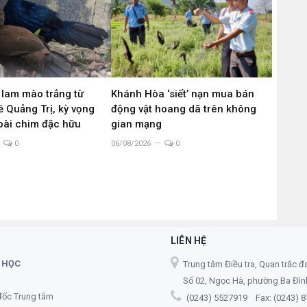
 lam mào trắng từ
Khánh Hòa ‘siết’ nạn mua bán
 Quảng Trị, kỳ vọng
động vật hoang dã trên không
loài chim đặc hữu
gian mạng
0
06/08/2026
0
LIÊN HỆ
 HỌC
Trung tâm Điều tra, Quan trắc đ
Số 02, Ngọc Hà, phường Ba Đình,
đốc Trung tâm
(0243) 5527919 Fax: (0243) 