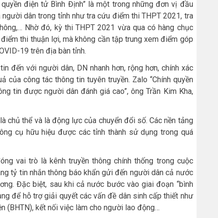
 quyền điện tử Bình Định” là một trong những đơn vị đầu
a người dân trong tỉnh như tra cứu điểm thi THPT 2021, tra
thông,… Nhờ đó, kỳ thi THPT 2021 vừa qua có hàng chục
u điểm thi thuận lợi, mà không cần tập trung xem điểm góp
VID-19 trên địa bàn tỉnh.
tin đến với người dân, DN nhanh hơn, rộng hơn, chính xác
uả của công tác thông tin tuyên truyền. Zalo “Chính quyền
hông tin được người dân đánh giá cao”, ông Trần Kim Kha,
 là chủ thể và là động lực của chuyển đổi số. Các nền tảng
ông cụ hữu hiệu được các tỉnh thành sử dụng trong quá
ng vai trò là kênh truyền thông chính thống trong cuộc
ng tỷ tin nhắn thông báo khẩn gửi đến người dân cả nước
ương. Đặc biệt, sau khi cả nước bước vào giai đoạn “bình
g để hỗ trợ giải quyết các vấn đề dân sinh cấp thiết như
ện (BHTN), kết nối việc làm cho người lao động…