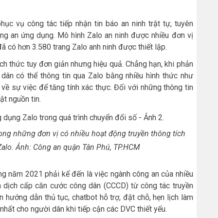
ục vụ công tác tiếp nhận tin báo an ninh trật tự, tuyên
g an ứng dụng. Mô hình Zalo an ninh được nhiều đơn vị
ã có hơn 3.580 trang Zalo anh ninh được thiết lập.
ch thức tuy đơn giản nhưng hiệu quả. Chẳng hạn, khi phản
i dân có thể thông tin qua Zalo bằng nhiều hình thức như
 về sự việc để tăng tính xác thực. Đối với những thông tin
t nguồn tin.
ong những đơn vị có nhiều hoạt động truyền thông tích
 Zalo. Ảnh: Công an quận Tân Phú, TP.HCM
ng năm 2021 phải kể đến là việc ngành công an của nhiều
ến dịch cấp căn cước công dân (CCCD) từ công tác truyền
 hướng dẫn thủ tục, chatbot hỗ trợ, đặt chỗ, hẹn lịch làm
i nhất cho người dân khi tiếp cận các DVC thiết yếu.