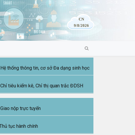
CN
9/8/2026
Hệ thống thông tin, cơ sở Đa dạng sinh học
Chỉ tiêu kiểm kê, Chỉ thị quan trắc ĐDSH
Giao nộp trực tuyến
Thủ tục hành chính