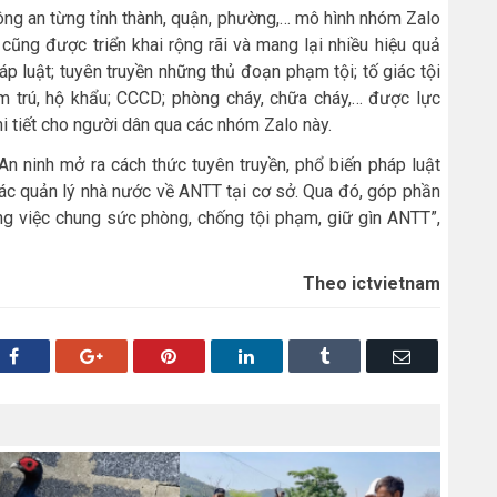
ông an từng tỉnh thành, quận, phường,… mô hình nhóm Zalo
cũng được triển khai rộng rãi và mang lại nhiều hiệu quả
áp luật; tuyên truyền những thủ đoạn phạm tội; tố giác tội
 trú, hộ khẩu; CCCD; phòng cháy, chữa cháy,… được lực
i tiết cho người dân qua các nhóm Zalo này.
An ninh mở ra cách thức tuyên truyền, phổ biến pháp luật
tác quản lý nhà nước về ANTT tại cơ sở. Qua đó, góp phần
ng việc chung sức phòng, chống tội phạm, giữ gìn ANTT”,
Theo ictvietnam
Facebook
Google+
Pinterest
LinkedIn
Tumblr
Email