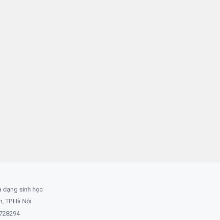
a dạng sinh học
 TP.Hà Nội
8728294