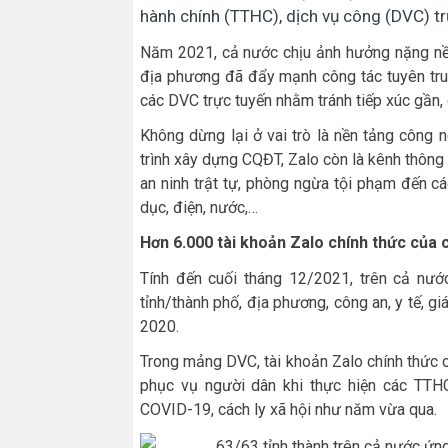
hành chính (TTHC), dịch vụ công (DVC) t
Năm 2021, cả nước chịu ảnh hưởng nặng nề 
địa phương đã đẩy mạnh công tác tuyên tru
các DVC trực tuyến nhằm tránh tiếp xúc gần,
Không dừng lại ở vai trò là nền tảng công 
trình xây dựng CQĐT, Zalo còn là kênh thông 
an ninh trật tự, phòng ngừa tội phạm đến các
dục, điện, nước,…
Hơn 6.000 tài khoản Zalo chính thức của 
Tính đến cuối tháng 12/2021, trên cả nướ
tỉnh/thành phố, địa phương, công an, y tế, g
2020.
Trong mảng DVC, tài khoản Zalo chính thức củ
phục vụ người dân khi thực hiện các TTHC
COVID-19, cách ly xã hội như năm vừa qua.