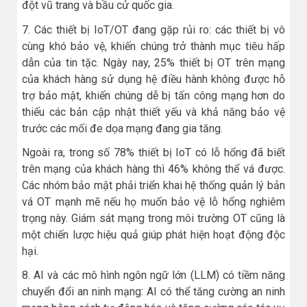
đột vũ trang và bầu cử quốc gia.
7. Các thiết bị IoT/OT đang gặp rủi ro: các thiết bị vô
cùng khó bảo vệ, khiến chúng trở thành mục tiêu hấp
dẫn của tin tặc. Ngày nay, 25% thiết bị OT trên mạng
của khách hàng sử dụng hệ điều hành không được hỗ
trợ bảo mật, khiến chúng dễ bị tấn công mạng hơn do
thiếu các bản cập nhật thiết yếu và khả năng bảo vệ
trước các mối đe dọa mạng đang gia tăng.
Ngoài ra, trong số 78% thiết bị IoT có lỗ hổng đã biết
trên mạng của khách hàng thì 46% không thể vá được.
Các nhóm bảo mật phải triển khai hệ thống quản lý bản
vá OT mạnh mẽ nếu họ muốn bảo vệ lỗ hổng nghiêm
trọng này. Giám sát mạng trong môi trường OT cũng là
một chiến lược hiệu quả giúp phát hiện hoạt động độc
hại.
8. AI và các mô hình ngôn ngữ lớn (LLM) có tiềm năng
chuyển đổi an ninh mạng: AI có thể tăng cường an ninh