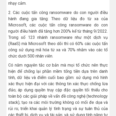
nhạy cảm.
2. Các cuộc tấn công ransomware do con người điều
hành đang gia tăng: Theo dữ liệu đo từ xa của
Microsoft, các cuộc tấn công ransomware do con
người điều hành đã tăng hơn 200% kể từ tháng 9/2022.
Trong số 123 nhánh ransomware như một dịch vụ
(RaaS) mà Microsoft theo dõi thì có 60% các cuộc tấn
công sử dụng mã hóa từ xa và 70% nhắm vào các tổ
chức dưới 500 nhân viên.
Có năm nguyên tắc cơ bản mà mọi tổ chức nên thực
hiện để chống lại phần mềm tống tiền dựa trên danh
tính, dữ liệu và điểm cuối bao gồm: sử dụng mô hình
xác thực hiện đại với các thông tin xác thực chống lừa
đảo; áp dụng quyền truy cập đặc quyền tối thiểu cho
toàn bộ các giải pháp về vấn đề công nghệ (technology
stack); tạo ra các môi trường không có mối đe dọa và
rủi ro; triển khai quản lý tình trạng và sự tuân thủ của
các thiết bị, dịch vụ và tài sản; và sử dụng tính năng tự