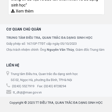
sinh học”
Xem thêm
CƠ QUAN CHỦ QUẢN
TRUNG TÂM ĐIỀU TRA, QUAN TRẮC ĐA DẠNG SINH HỌC
Giấy phép số: 167/GP-TTĐT cấp ngày 05/10/2023
Chịu trách nhiệm chính: Ông
Nguyễn Văn Thùy
, Giám đốc Trung tâm
LIÊN HỆ
Trung tâm Điều tra, Quan trắc đa dạng sinh học
Số 02, Ngọc Hà, phường Ba Đình, TP.Hà Nội
(0243) 5527919 Fax: (0243) 8728294
tt_dtqt@mae.gov.vn
Copyright © 2025 TT ĐIỀU TRA, QUAN TRẮC ĐA DẠNG SINH HỌC