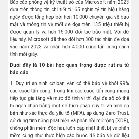
Báo cáo phòng vệ kỹ thuật số của Microsoft năm 2023
dựa trên thông tin chi tiết từ 65 nghìn tỷ tín hiệu hàng
ngày được tổng hợp bởi hơn 10.000 chuyên gia về bảo
mật và thông tin về mối đe dọa trên 135 triệu thiết bị
được quản lý và hơn 15.000 đối tác bảo mật. Với dữ
liệu này, Microsoft đã theo dõi hơn 300 tác nhân đe dọa
vào năm 2023 và chặn hơn 4.000 cuộc tấn công danh
tính mỗi giây.
Dưới đây là 10 bài học quan trọng được rút ra từ
báo cáo
1. Duy trì an ninh cơ bản vẫn có thể bảo vệ khỏi 99%
các cuộc tấn công: Trong khi các cuộc tấn công mạng
tiếp tục gia tăng về mức độ tinh vi thì đại đa số có thể
bị ngăn chặn bằng một số biện pháp duy trì an ninh cơ
bản như xác thực đa yếu tố (MFA), áp dụng Zero Trust,
sử dụng tính năng phát hiện và phản hồi mở rộng (XDR),
chống phần mềm độc hại, luôn cập nhật thiết bị và phần
mềm cũng như thực hiện các bước để bảo vệ dữ liệu