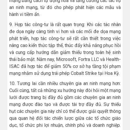
mạng bằng cách tự động hóa và tăng cường các tác vụ
an ninh mạng, từ đó cho phép phát hiện các mẫu và
hành vi tiềm ẩn.
9. Hợp tác công-tư là rất quan trọng: Khi các tác nhân
đe dọa ngày càng tinh vi hơn và các mối đe dọa mạng
phát triển, hợp tác công-tư sẽ rất cần thiết trong việc
nâng cao kiến thức tập thể, thúc đẩy khả năng phục hồi
và cung cấp hướng dẫn giảm thiểu trong toàn hệ sinh
thái bảo mật. Năm nay, Microsoft, Fortra LLC và Health-
ISAC đã hợp tác để giảm 50% cơ sở hạ tầng tội phạm
mạng nhằm sử dụng trái phép Cobalt Strike tại Hoa Kỳ.
10. Tương lai cần nhiều chuyên gia an ninh mạng hơn:
Cuối cùng, tất cả những xu hướng này đòi hỏi một mạng
lưới được trang bị đầy đủ gồm các chuyên gia an ninh
mạng được đào tạo và được tài trợ đầy đủ. Sự thiếu
hụt các chuyên gia này chỉ có thể được giải quyết thông
qua quan hệ đối tác chiến lược giữa các tổ chức giáo
dục, tổ chức phi lợi nhuận, chính phủ và doanh nghiệp.