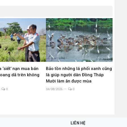
 ‘siết’ nạn mua bán
Bảo tồn những lá phổi xanh cũng
hoang dã trên không
là giúp người dân Đồng Tháp
g
Mười làm ăn được mùa
0
04/08/2026
0
LIÊN HỆ