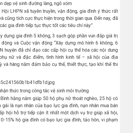
ọn dẹp vệ sinh đường làng, ngõ xóm
 Hội LHPN xã tuyên truyền, vận động, gia đình ý thức rất
à cũng tích cực thực hiện trong thời gian qua. Đến nay, đã
c gia đình tiếp tục thực tốt các tiêu chí này”.
ây dựng gia đình 5 không, 3 sạch góp phần vun đắp giá trị
t động và Cuộc vận động “Xây dựng mô hình 6 không, 6
PN huyện đã chỉ đạo các cấp hội cụ thể hóa các nội dung
phụ nữ và đặc điểm, tình hình kinh tế – xã hội của địa
 và hàng năm đảm bảo cụ thể, thiết thực, tạo khí thế thi
hận thức trong công tác vệ sinh môi trường
Bình hằng năm giúp 50 hộ phụ nữ thoát nghèo, 25 hộ có
 gái là nạn nhân của bạo lực gia đình, nạn nhân mua bán
 hội hỗ trợ tiếp cận ít nhất một dịch vụ trợ giúp xã hội,
-15% hộ gia đình có bạo lực gia đình, tảo hôn, vi phạm