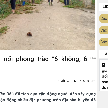
LI
Các 
Các 
Các 
TÀ
i nổi phong trào “6 không, 6
0
T
giả
đổi
TIN NỔI BẬT
,
TIN TỨC & SỰ KIỆN
nhi
X
Yên Bái) đã tích cực vận động người dân xây dựng
vận động nhiều địa phương trên địa bàn huyện đã