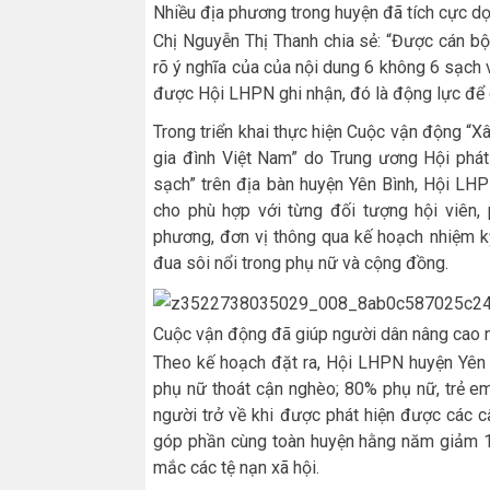
Nhiều địa phương trong huyện đã tích cực d
Chị Nguyễn Thị Thanh chia sẻ: “Được cán bộ
rõ ý nghĩa của của nội dung 6 không 6 sạch v
được Hội LHPN ghi nhận, đó là động lực để cá
Trong triển khai thực hiện Cuộc vận động “X
gia đình Việt Nam” do Trung ương Hội phá
sạch” trên địa bàn huyện Yên Bình, Hội LH
cho phù hợp với từng đối tượng hội viên, 
phương, đơn vị thông qua kế hoạch nhiệm kỳ
đua sôi nổi trong phụ nữ và cộng đồng.
Cuộc vận động đã giúp người dân nâng cao n
Theo kế hoạch đặt ra, Hội LHPN huyện Yên 
phụ nữ thoát cận nghèo; 80% phụ nữ, trẻ em
người trở về khi được phát hiện được các cấp
góp phần cùng toàn huyện hằng năm giảm 10
mắc các tệ nạn xã hội.