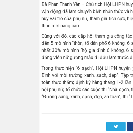
Bà Phan Thanh Yên – Chủ tịch Hội LHPN huyện
vận động đã làm chuyển biến nhận thức và hà
huy vai trò của phụ nữ, tham gia tích cực, hi
thôn mới nâng cao.
Cùng với đó, các cấp hội tham gia công tác 
đến 5 mô hình “thôn, tổ dân phố 6 không, 6 
nhất 30% mô hình “hộ gia đình 6 không, 6 
đảng viên nữ gương mẫu đi đầu làm trước để
Trong thực hiện “6 sạch”, Hội LHPN huyện
Bình với môi trường xanh, sạch, đẹp”. Tập t
toàn thực thẩm; định kỳ hàng tháng 1-2 lầ
hội phụ nữ; tổ chức các cuộc thi “Nhà sạch, 
“Đường sáng, xanh, sạch, đẹp, an toàn”, thi “T
Twitter