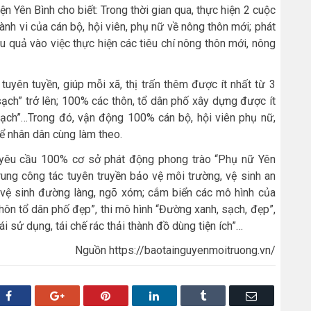
 Yên Bình cho biết: Trong thời gian qua, thực hiện 2 cuộc
nh vi của cán bộ, hội viên, phụ nữ về nông thôn mới; phát
ệu quả vào việc thực hiện các tiêu chí nông thôn mới, nông
tuyên tuyền, giúp mỗi xã, thị trấn thêm được ít nhất từ 3
sạch” trở lên; 100% các thôn, tổ dân phố xây dựng được ít
sạch”…Trong đó, vận động 100% cán bộ, hội viên phụ nữ,
 nhân dân cùng làm theo.
 yêu cầu 100% cơ sở phát động phong trào “Phụ nữ Yên
rung công tác tuyên truyền bảo vệ môi trường, vệ sinh an
n vệ sinh đường làng, ngõ xóm; cắm biển các mô hình của
thôn tổ dân phố đẹp”, thi mô hình “Đường xanh, sạch, đẹp”,
ái sử dụng, tái chế rác thải thành đồ dùng tiện ích”…
Nguồn https://baotainguyenmoitruong.vn/
Facebook
Google+
Pinterest
LinkedIn
Tumblr
Email