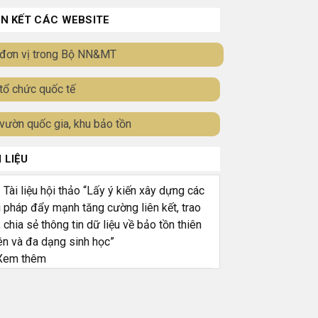
ÊN KẾT CÁC WEBSITE
đơn vị trong Bộ NN&MT
tổ chức quốc tế
vườn quốc gia, khu bảo tồn
I LIỆU
ài liệu hội thảo “Lấy ý kiến xây dựng các
i pháp đẩy mạnh tăng cường liên kết, trao
, chia sẻ thông tin dữ liệu về bảo tồn thiên
ên và đa dạng sinh học”
em thêm