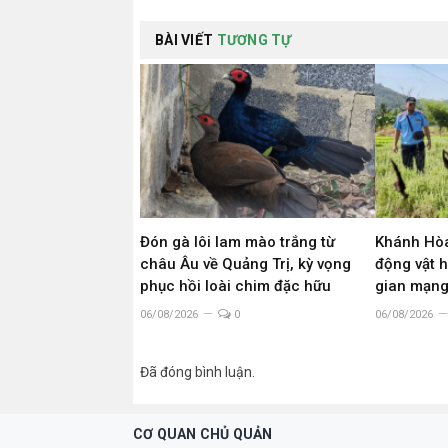
BÀI VIẾT
TƯƠNG TỰ
Đón gà lôi lam mào trắng từ
Khánh Hòa
châu Âu về Quảng Trị, kỳ vọng
động vật 
phục hồi loài chim đặc hữu
gian mạn
06/08/2026
0
06/08/2026
Đã đóng bình luận.
CƠ QUAN CHỦ QUẢN