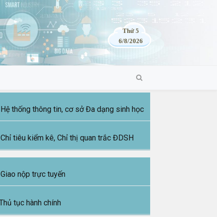
Thứ 5
6/8/2026
Hệ thống thông tin, cơ sở Đa dạng sinh học
Chỉ tiêu kiểm kê, Chỉ thị quan trắc ĐDSH
Giao nộp trực tuyến
Thủ tục hành chính