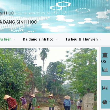
INH HỌC
A DẠNG SINH HỌC
Sự kiện
Đa dạng sinh học
Tư liệu & Thư viện
QG