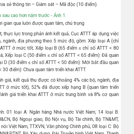
 chia sẻ thông tin – Giám sát – Mã độc (10 điểm).
i gian qua luôn được quan tâm, chú trọng
t, thực lực trong phản ánh kết quả, Cục ATTT áp dụng việc
ngành, địa phương theo 5 mức độ, gồm: Xếp loại A (chỉ
 ATTT ở mức tốt; Xếp loại B (65 điểm ≤ chỉ số ATTT < 80
á; Xếp loại C (50 điểm ≤ chỉ số ATTT < 65 điểm): Đã quan
oại D (30 điểm ≤ chỉ số ATTT < 50 điểm): Mới bắt đầu quan
 < 30 điểm): Chưa quan tâm triển khai ATTT.
nh giá, kết quả thu được có khoảng 4% các bộ, ngành, địa
TT ở mức tốt), 52% đã được xếp hạng B (quan tâm triển
nh giá triển khai ATTT ở mức trung bình và 8% cơ quan
nh: 01 loại A: Ngân hàng Nhà nước Việt Nam; 14 loại B:
CN, Bộ Ngoại giao, Bộ Nội vụ, Bộ Tài chính, Bộ TN&MT,
 nói Việt Nam, TTXVN, Văn phòng Chính phủ; 08 loại C: Bộ
N&PTNT, Bộ Xây dựng, Đài Truyền hình Việt Nam, Thanh