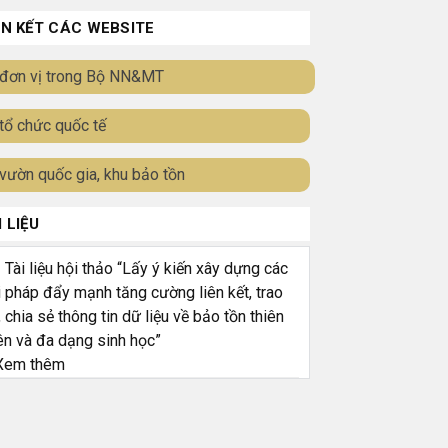
ÊN KẾT CÁC WEBSITE
đơn vị trong Bộ NN&MT
tổ chức quốc tế
vườn quốc gia, khu bảo tồn
I LIỆU
ài liệu hội thảo “Lấy ý kiến xây dựng các
i pháp đẩy mạnh tăng cường liên kết, trao
, chia sẻ thông tin dữ liệu về bảo tồn thiên
ên và đa dạng sinh học”
em thêm