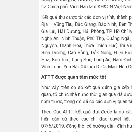
tra Chính phủ, Viện Hàn lâm KH&CN Việt Na
Kết quả thu được từ các đơn vị tỉnh, thành p
Rịa – Vũng Tàu, Bắc Giang, Bắc Ninh, Bến Tr
Gia Lai, Hải Dương, Hải Phòng, TP. Hồ Chí 
Nghệ An, Ninh Thuận, Phú Thọ, Quảng Ngãi, 
Nguyên, Thanh Hóa, Thừa Thiên Huế, Trà Vin
Bình Dương, Cao Bằng, Đắk Nông, Điện Biên
Hòa, Kon Tum, Lạng Sơn, Long An, Nam Định
Vĩnh Long, Yên Bái; 04 loại D: Cà Mau, Hậu Gi
ATTT được quan tâm mức tốt
Như vậy, trên cơ sở kết quả đánh giá xếp
quan, tổ chức nhà nước thời gian qua đã đư
năm trước, trong đó đã có các đơn vị quan t
Theo Cục ATTT, kết quả đạt được là do các 
hiện căn cứ theo các chỉ đạo quyết liệt
07/6/2019, đồng thời có hướng dẫn, định hư