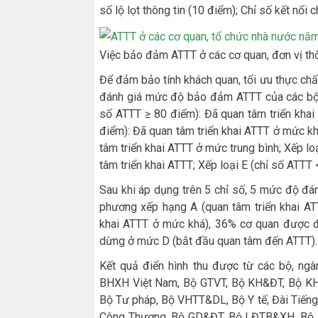
số lộ lọt thông tin (10 điểm); Chỉ số kết nối
Việc bảo đảm ATTT ở các cơ quan, đơn vị thờ
Để đảm bảo tính khách quan, tối ưu thực chấ
đánh giá mức độ bảo đảm ATTT của các bộ, 
số ATTT ≥ 80 điểm): Đã quan tâm triển khai
điểm): Đã quan tâm triển khai ATTT ở mức kh
tâm triển khai ATTT ở mức trung bình; Xếp l
tâm triển khai ATTT; Xếp loại E (chỉ số ATTT
Sau khi áp dụng trên 5 chỉ số, 5 mức độ đá
phương xếp hạng A (quan tâm triển khai AT
khai ATTT ở mức khá), 36% cơ quan được đá
dừng ở mức D (bắt đầu quan tâm đến ATTT).
Kết quả điển hình thu được từ các bộ, ngà
BHXH Việt Nam, Bộ GTVT, Bộ KH&ĐT, Bộ KH&
Bộ Tư pháp, Bộ VHTT&DL, Bộ Y tế, Đài Tiếng
Công Thương, Bộ GD&ĐT, Bộ LĐTB&XH, Bộ N