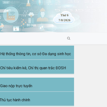
Thứ 6
7/8/2026
Hệ thống thông tin, cơ sở Đa dạng sinh học
Chỉ tiêu kiểm kê, Chỉ thị quan trắc ĐDSH
Giao nộp trực tuyến
Thủ tục hành chính