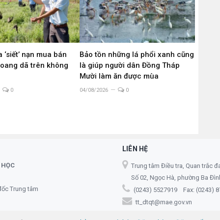
 ‘siết’ nạn mua bán
Bảo tồn những lá phổi xanh cũng
hoang dã trên không
là giúp người dân Đồng Tháp
g
Mười làm ăn được mùa
0
04/08/2026
0
LIÊN HỆ
 HỌC
Trung tâm Điều tra, Quan trắc đ
Số 02, Ngọc Hà, phường Ba Đình,
đốc Trung tâm
(0243) 5527919 Fax: (0243) 
tt_dtqt@mae.gov.vn