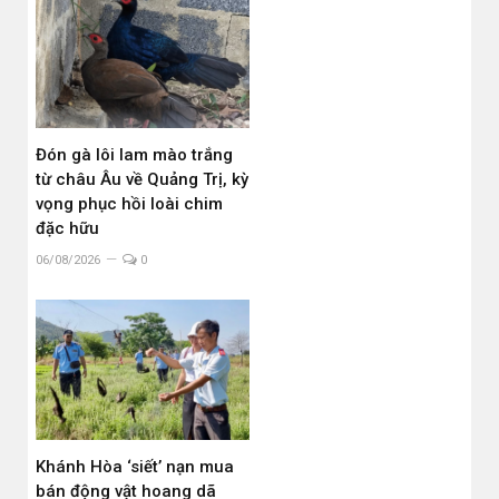
Đón gà lôi lam mào trắng
từ châu Âu về Quảng Trị, kỳ
vọng phục hồi loài chim
đặc hữu
06/08/2026
0
Khánh Hòa ‘siết’ nạn mua
bán động vật hoang dã