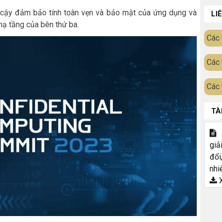
n cậy đảm bảo tính toàn vẹn và bảo mật của ứng dụng và
LI
hạ tầng của bên thứ ba.
Các 
Các 
Các 
TÀ
T
giả
đổi
nhi
X