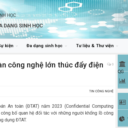
INH HỌC
A DẠNG SINH HỌC
Sự kiện
Đa dạng sinh học
Tư liệu & Thư viện
n công nghệ lớn thúc đẩy điện
0
QG
TIN CÔNG NGHỆ
oán An toàn (ĐTAT) năm 2023 (Confidential Computing
 công bố quan hệ đối tác với những người khổng lồ công
ứng dụng ĐTAT.