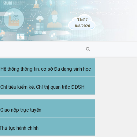
Thứ 7
8/8/2026
Hệ thống thông tin, cơ sở Đa dạng sinh học
Chỉ tiêu kiểm kê, Chỉ thị quan trắc ĐDSH
Giao nộp trực tuyến
Thủ tục hành chính