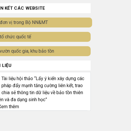
ÊN KẾT CÁC WEBSITE
đơn vị trong Bộ NN&MT
tổ chức quốc tế
vườn quốc gia, khu bảo tồn
I LIỆU
ài liệu hội thảo “Lấy ý kiến xây dựng các
i pháp đẩy mạnh tăng cường liên kết, trao
, chia sẻ thông tin dữ liệu về bảo tồn thiên
ên và đa dạng sinh học”
em thêm