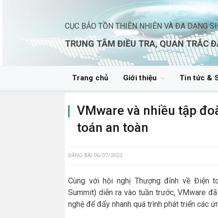
CỤC BẢO TỒN THIÊN NHIÊN VÀ ĐA DẠNG S
TRUNG TÂM ĐIỀU TRA, QUAN TRẮC Đ
Trang chủ
Giới thiệu
Tin tức & 
VMware và nhiều tập đoà
toán an toàn
ĐĂNG BÀI
06/07/2023
Cùng với hội nghị Thượng đỉnh về Điện t
Summit) diễn ra vào tuần trước, VMware đã
nghệ để đẩy nhanh quá trình phát triển các 