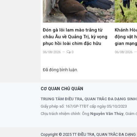
Đón gà lôi lam mào trắng từ
Khánh Hòa
châu Âu về Quảng Trị, kỳ vọng
động vật 
phục hồi loài chim đặc hữu
gian mạn
06/08/2026
0
06/08/2026
Đã đóng bình luận.
CƠ QUAN CHỦ QUẢN
TRUNG TÂM ĐIỀU TRA, QUAN TRẮC ĐA DẠNG SINH
Giấy phép số: 167/GP-TTĐT cấp ngày 05/10/2023
Chịu trách nhiệm chính: Ông
Nguyễn Văn Thùy
, Giám 
Copyright © 2025 TT ĐIỀU TRA, QUAN TRẮC ĐA DẠNG