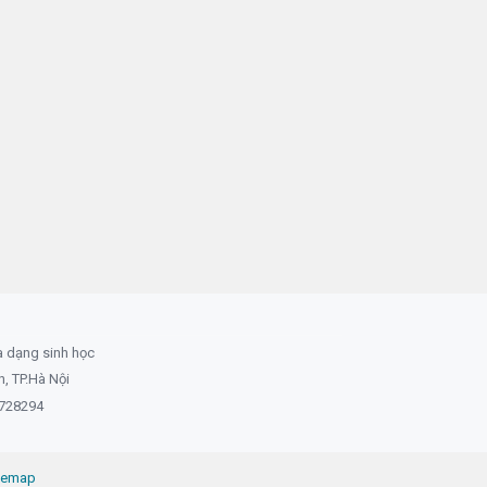
a dạng sinh học
 TP.Hà Nội
8728294
temap