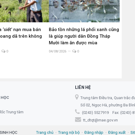
 ‘siết’ nạn mua bán
Bảo tồn những lá phổi xanh cũng
hoang dã trên không
là giúp người dân Đồng Tháp
g
Mười làm ăn được mùa
0
04/08/2026
0
LIÊN HỆ
 HỌC
Trung tâm Điều tra, Quan trắc đ
Số 02, Ngọc Hà, phường Ba Đình,
đốc Trung tâm
(0243) 5527919 Fax: (0243) 
tt_dtqt@mae.gov.vn
 SINH HỌC
Trang chủ
Trang nội bộ
Đăng nhập
Đăng xuất
Si