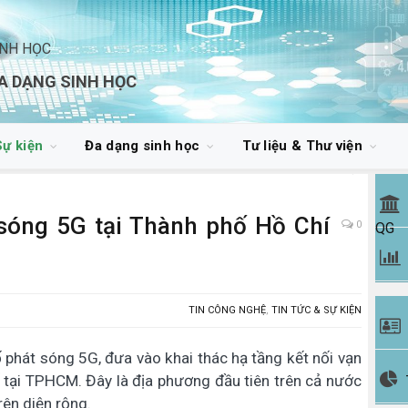
INH HỌC
A DẠNG SINH HỌC
Sự kiện
Đa dạng sinh học
Tư liệu & Thư viện
 sóng 5G tại Thành phố Hồ Chí
0
QG
TIN CÔNG NGHỆ
,
TIN TỨC & SỰ KIỆN
 phát sóng 5G, đưa vào khai thác hạ tầng kết nối vạn
số tại TPHCM. Đây là địa phương đầu tiên trên cả nước
rên diện rộng.