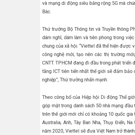
và mạng di động siêu băng rộng 5G mà chún
Bác.
Thứ trưởng Bộ Thông tin và Truyền thông P
dám nghĩ, dám làm và tiên phong trong việc 
chung của xã hội. “Viettel đã thể hiện được va
công nghệ mới, tạo nên các thị trường mới
CNTT. TPHCM đang đi đầu trong phát triển đô 
tầng ICT tiên tiến nhất thế giới sẽ đảm bảo
nghiệp”, Thứ trưởng nhấn mạnh.
Theo công bố của Hiệp hội Di động Thế giới
góp mặt trong danh sách 50 nhà mạng đầu tiê
trên thế giới mới chỉ có khoảng 10 quốc gi
Australia, Anh, Tây Ban Nha, Thụy Điển, N
năm 2020, Viettel sẽ đưa Việt Nam trở thành 