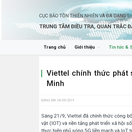
CỤC BẢO TỒN THIÊN NHIÊN VÀ ĐA DẠNG S
TRUNG TÂM ĐIỀU TRA, QUAN TRẮC Đ
Trang chủ
Giới thiệu
Tin tức & 
Viettel chính thức phát
Minh
ĐĂNG BÀI
24/09/2019
Sáng 21/9, Viettel đã chính thức công bố
vật (IOT) và nền tảng phát triển xã hội 
thực hiện phủ sóng 5G liền mạch và IoT t