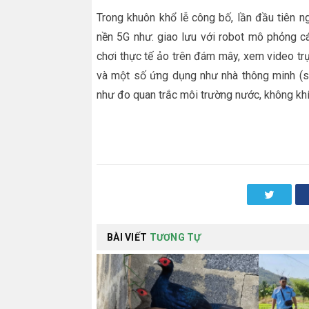
Trong khuôn khổ lễ công bố, lần đầu tiên n
nền 5G như: giao lưu với robot mô phỏng c
chơi thực tế ảo trên đám mây, xem video tr
và một số ứng dụng như nhà thông minh (sm
như đo quan trắc môi trường nước, không khí,
Twitter
BÀI VIẾT
TƯƠNG TỰ