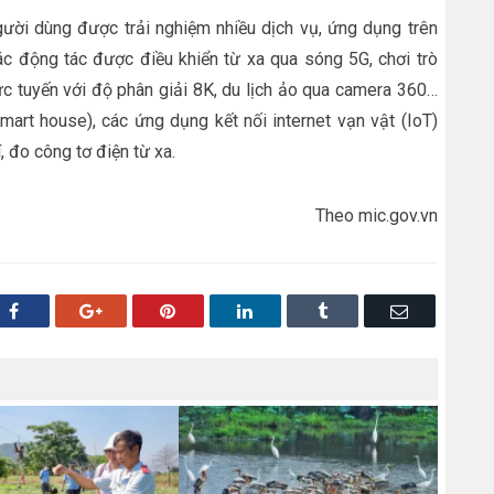
gười dùng được trải nghiệm nhiều dịch vụ, ứng dụng trên
ác động tác được điều khiển từ xa qua sóng 5G, chơi trò
ực tuyến với độ phân giải 8K, du lịch ảo qua camera 360…
art house), các ứng dụng kết nối internet vạn vật (IoT)
 đo công tơ điện từ xa.
Theo mic.gov.vn
Facebook
Google+
Pinterest
LinkedIn
Tumblr
Email