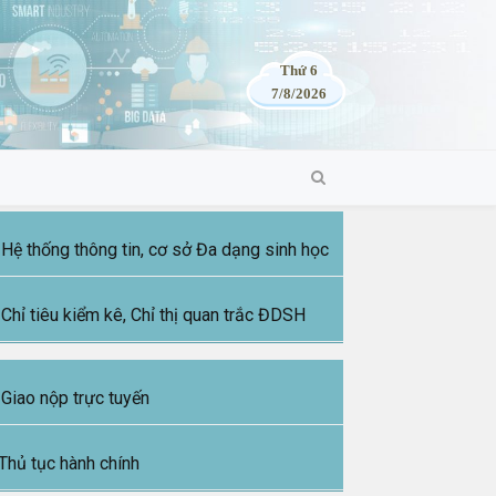
Thứ 6
7/8/2026
Hệ thống thông tin, cơ sở Đa dạng sinh học
Chỉ tiêu kiểm kê, Chỉ thị quan trắc ĐDSH
Giao nộp trực tuyến
Thủ tục hành chính