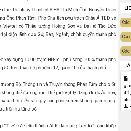
LI
, Bí thư Thành ủy Thành phố Hồ Chí Minh Ông Nguyễn Thiện
hông Ông Phan Tâm, Phó Chủ tịch phụ trách Châu Á-TBD và
Các 
 Viettel có Thiếu tướng Hoàng Sơn và Đại tá Tào Đức
ại diện lãnh đạo Sở, Ban, Ngành, chính quyền thành phố
Các 
Các 
 việc xây dựng 1.000 trạm NB-IoT phủ sóng 100% thành phố
TÀ
ng 5G trên toàn bộ phường 12, quận 10 của thành phố.
T
 trưởng Bộ Thông tin và Truyền thông Phan Tâm cho biết:
giả
đổi
nh không thể đảo ngược. Thế giới vật lý đang được ảo hóa,
nhi
hóa-xã hội diễn ra ngày càng nhiều trên không gian mạng.
X
ựa trên hạ tầng số.
ICT với các cấu thành cốt lõi là mạng lưới IoT rộng khắp