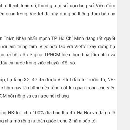
 như: thanh toán số, thương mại số, nội dung số. Việc đảm
 nên quan trọng. Viettel đã xây dựng hệ thống đảm bảo an
yễn Thiện Nhân nhấn mạnh TP Hồ Chí Minh đang rất quyết
ười làm trung tâm. Việc hợp tác với Viettel xây dựng hạ
 cho xã hội số sẽ giúp TPHCM hiện thực hóa tầm nhìn và
n đầu cả nước trong việc chuyển đổi số.
ắp, hạ tầng 3G, 4G đã được Viettel đầu tư trước đó, NB-
c hôm nay là những nền tảng cốt lõi quan trọng cho việc
HCM nói riêng và cả nước nói chung.
 sóng NB-IoT cho 100% địa bàn thủ đô Hà Nội và đã có lộ
cũng như mở rộng ra toàn quốc trong 2 năm sắp tới.