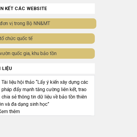
ÊN KẾT CÁC WEBSITE
đơn vị trong Bộ NN&MT
tổ chức quốc tế
vườn quốc gia, khu bảo tồn
I LIỆU
ài liệu hội thảo “Lấy ý kiến xây dựng các
i pháp đẩy mạnh tăng cường liên kết, trao
, chia sẻ thông tin dữ liệu về bảo tồn thiên
ên và đa dạng sinh học”
em thêm