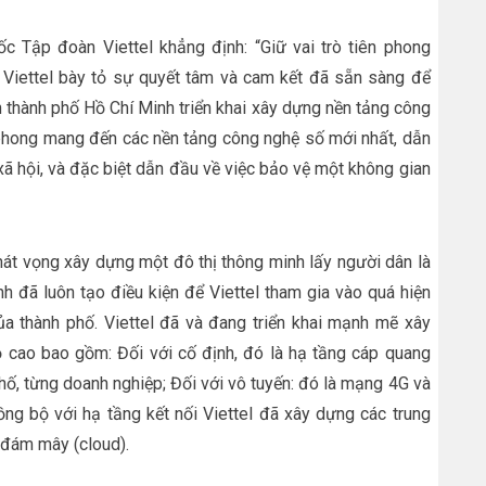
 Tập đoàn Viettel khẳng định: “Giữ vai trò tiên phong
, Viettel bày tỏ sự quyết tâm và cam kết đã sẵn sàng để
 thành phố Hồ Chí Minh triển khai xây dựng nền tảng công
n phong mang đến các nền tảng công nghệ số mới nhất, dẫn
ã hội, và đặc biệt dẫn đầu về việc bảo vệ một không gian
hát vọng xây dựng một đô thị thông minh lấy người dân là
h đã luôn tạo điều kiện để Viettel tham gia vào quá hiện
a thành phố. Viettel đã và đang triển khai mạnh mẽ xây
ộ cao bao gồm: Đối với cố định, đó là hạ tầng cáp quang
hố, từng doanh nghiệp; Đối với vô tuyến: đó là mạng 4G và
ồng bộ với hạ tầng kết nối Viettel đã xây dựng các trung
n đám mây (cloud).