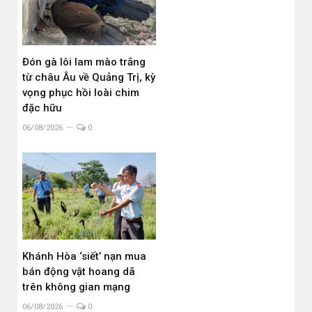
Đón gà lôi lam mào trắng
từ châu Âu về Quảng Trị, kỳ
vọng phục hồi loài chim
đặc hữu
06/08/2026
0
Khánh Hòa ‘siết’ nạn mua
bán động vật hoang dã
trên không gian mạng
06/08/2026
0