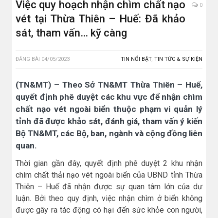
Việc quy hoạch nhận chìm chất nạo
0
vét tại Thừa Thiên – Huế: Đã khảo
sát, tham vấn… kỹ càng
ĐĂNG BÀI
04/05/2023
TIN NỔI BẬT
,
TIN TỨC & SỰ KIỆN
(TN&MT) – Theo Sở TN&MT Thừa Thiên – Huế,
quyết định phê duyệt các khu vực để nhận chìm
chất nạo vét ngoài biển thuộc phạm vi quản lý
tỉnh đã được khảo sát, đánh giá, tham vấn ý kiến
Bộ TN&MT, các Bộ, ban, ngành và cộng đồng liên
quan.
Thời gian gần đây, quyết định phê duyệt 2 khu nhận
chìm chất thải nạo vét ngoài biển của UBND tỉnh Thừa
Thiên – Huế đã nhận được sự quan tâm lớn của dư
luận. Bởi theo quy định, việc nhận chìm ở biển không
được gây ra tác động có hại đến sức khỏe con người,