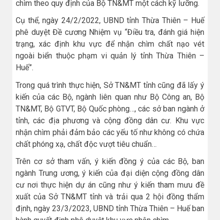
chìm theo quy định của Bộ TN&MT một cách kỹ lưỡng.
Cụ thể, ngày 24/2/2022, UBND tỉnh Thừa Thiên – Huế
phê duyệt Đề cương Nhiệm vụ “Điều tra, đánh giá hiện
trạng, xác định khu vực để nhận chìm chất nạo vét
ngoài biển thuộc phạm vi quản lý tỉnh Thừa Thiên –
Huế”.
Trong quá trình thực hiện, Sở TN&MT tỉnh cũng đã lấy ý
kiến của các Bộ, ngành liên quan như Bộ Công an, Bộ
TN&MT, Bộ GTVT, Bộ Quốc phòng…, các sở ban ngành ở
tỉnh, các địa phương và cộng đồng dân cư. Khu vực
nhận chìm phải đảm bảo các yếu tố như không có chứa
chất phóng xạ, chất độc vượt tiêu chuẩn…
Trên cơ sở tham vấn, ý kiến đồng ý của các Bộ, ban
ngành Trung ương, ý kiến của đại diện cộng đồng dân
cư nơi thực hiện dự án cũng như ý kiến tham mưu đề
xuất của Sở TN&MT tỉnh và trải qua 2 hội đồng thẩm
định, ngày 23/3/2023, UBND tỉnh Thừa Thiên – Huế ban