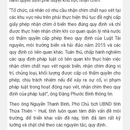
hành quyết định phê duyệt khu vực nhận chìm.
“Tổ chức, cá nhân có nhu cầu nhận chìm chất nạo vét tại
các khu vực nêu trên phải thực hiện thủ tục đề nghị cấp
giấy phép nhận chìm ở biển theo đúng quy định và chỉ
được thực hiện nhận chìm khi cơ quan quản lý nhà nước
có thẩm quyền cấp phép theo quy định của Luật Tài
nguyên, môi trường biển và hải đảo năm 2015 và các
quy định có liên quan khác. Tuân thủ, chấp hành nghiêm
các quy định pháp luật có liên quan khi thực hiện việc
nhận chìm chất nạo vét ngoài biển; nhận chìm đúng vị
trí, chủng loại, khối lượng được cấp có thẩm quyền cho
phép; chịu trách nhiệm nếu để xảy ra sự cố, vi phạm
pháp luật trong hoạt động nạo vét, nhận chìm theo quy
định của pháp luật”, ông Đặng Phước Bình thông tin.
Theo ông Nguyễn Thanh Bình, Phó Chủ tịch UBND tỉnh
Thừa Thiên – Huế, tỉnh luôn quan tâm đến vấn đề môi
trường, để triển khai vấn đề này, tỉnh đã làm rất kỹ
lưỡng và chặt chẽ theo các nguyên tắc, quy định…