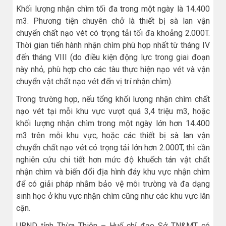
Khối lượng nhận chìm tối đa trong một ngày là 14.400
m3. Phương tiện chuyên chở là thiết bị sà lan vận
chuyển chất nạo vét có trọng tải tối đa khoảng 2.000T.
Thời gian tiến hành nhận chìm phù hợp nhất từ tháng IV
đến tháng VIII (do điều kiện động lực trong giai đoạn
này nhỏ, phù hợp cho các tàu thực hiện nạo vét và vận
chuyển vật chất nạo vét đến vị trí nhận chìm).
Trong trường hợp, nếu tổng khối lượng nhận chìm chất
nạo vét tại mỗi khu vực vượt quá 3,4 triệu m3, hoặc
khối lượng nhận chìm trong một ngày lớn hơn 14.400
m3 trên mỗi khu vực, hoặc các thiết bị sà lan vận
chuyển chất nạo vét có trọng tải lớn hơn 2.000T, thì cần
nghiên cứu chi tiết hơn mức độ khuếch tán vật chất
nhận chìm và biến đổi địa hình đáy khu vực nhận chìm
để có giải pháp nhằm bảo vệ môi trường và đa dạng
sinh học ở khu vực nhận chìm cũng như các khu vực lân
cận.
UBND tỉnh Thừa Thiên – Huế chỉ đạo Sở TN&MT có