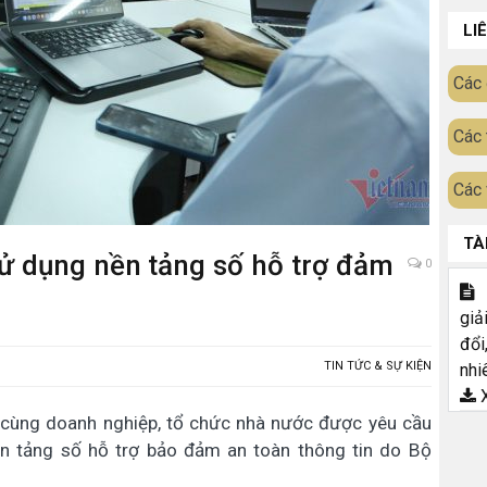
LI
Các 
Các 
Các 
TÀ
sử dụng nền tảng số hỗ trợ đảm
0
T
giả
đổi
TIN TỨC & SỰ KIỆN
nhi
X
ng cùng doanh nghiệp, tổ chức nhà nước được yêu cầu
n tảng số hỗ trợ bảo đảm an toàn thông tin do Bộ