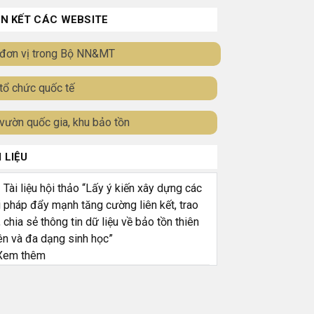
ÊN KẾT CÁC WEBSITE
đơn vị trong Bộ NN&MT
tổ chức quốc tế
vườn quốc gia, khu bảo tồn
I LIỆU
ài liệu hội thảo “Lấy ý kiến xây dựng các
i pháp đẩy mạnh tăng cường liên kết, trao
, chia sẻ thông tin dữ liệu về bảo tồn thiên
ên và đa dạng sinh học”
em thêm