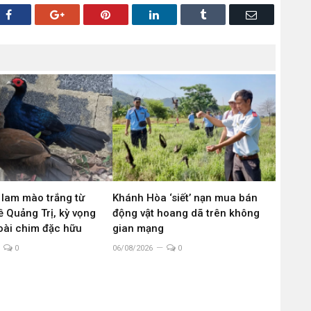
Facebook
Google+
Pinterest
LinkedIn
Tumblr
Email
 lam mào trắng từ
Khánh Hòa ‘siết’ nạn mua bán
 Quảng Trị, kỳ vọng
động vật hoang dã trên không
loài chim đặc hữu
gian mạng
0
06/08/2026
0