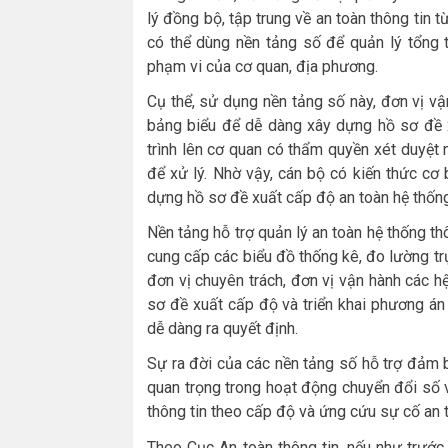
lý đồng bộ, tập trung về an toàn thông tin
có thể dùng nền tảng số để quản lý tổng 
phạm vi của cơ quan, địa phương.
Cụ thể, sử dụng nền tảng số này, đơn vị v
bảng biểu để dễ dàng xây dựng hồ sơ đề x
trình lên cơ quan có thẩm quyền xét duyệt 
để xử lý. Nhờ vậy, cán bộ có kiến thức cơ 
dựng hồ sơ đề xuất cấp độ an toàn hệ thống
Nền tảng hỗ trợ quản lý an toàn hệ thống th
cung cấp các biểu đồ thống kê, đo lường trự
đơn vị chuyên trách, đơn vị vận hành các hệ
sơ đề xuất cấp độ và triển khai phương án
dễ dàng ra quyết định.
Sự ra đời của các nền tảng số hỗ trợ đảm 
quan trọng trong hoạt động chuyển đổi số 
thông tin theo cấp độ và ứng cứu sự cố an 
Theo Cục An toàn thông tin, nếu như trước