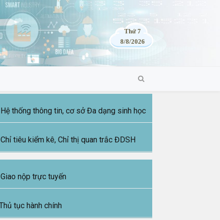
Thứ 7
8/8/2026
Hệ thống thông tin, cơ sở Đa dạng sinh học
Chỉ tiêu kiểm kê, Chỉ thị quan trắc ĐDSH
Giao nộp trực tuyến
Thủ tục hành chính