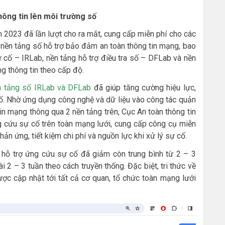
hông tin lên môi trường số
 2023 đã lần lượt cho ra mắt, cung cấp miễn phí cho các
 nền tảng số hỗ trợ bảo đảm an toàn thông tin mạng, bao
 cố – IRLab, nền tảng hỗ trợ điều tra số – DFLab và nền
g thông tin theo cấp độ.
n tảng số IRLab và DFLab
đã giúp tăng cường hiệu lực,
ố. Nhờ ứng dụng công nghệ và dữ liệu vào công tác quản
in mạng thông qua 2 nền tảng trên, Cục An toàn thông tin
g cứu sự cố trên toàn mạng lưới, cung cấp công cụ miễn
ản ứng, tiết kiệm chi phí và nguồn lực khi xử lý sự cố.
n hỗ trợ ứng cứu sự cố đã giảm còn trung bình từ 2 – 3
i 2 – 3 tuần theo cách truyền thống. Đặc biệt, tri thức về
ược cập nhật tới tất cả cơ quan, tổ chức toàn mạng lưới