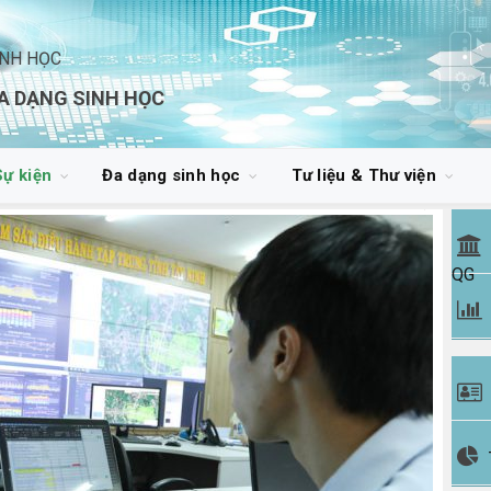
INH HỌC
A DẠNG SINH HỌC
Sự kiện
Đa dạng sinh học
Tư liệu & Thư viện
QG