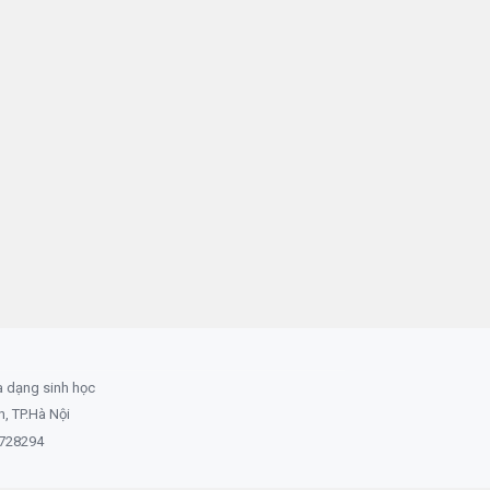
a dạng sinh học
 TP.Hà Nội
8728294