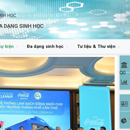
INH HỌC
A DẠNG SINH HỌC
Sự kiện
Đa dạng sinh học
Tư liệu & Thư viện
QG