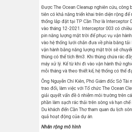
Được The Ocean Cleanup nghiên cứu, công bố
tiên có khả năng triển khai trên diện rộng đ
thống lắp đặt tại TP Cần Thơ là Intercepto
vào tháng 12-2021. Interceptor 003 có chiề
pin năng lượng mặt trời để phục vụ vận hành
vào hệ thống lưới chắn đưa về phía băng tải l
vận hành bằng năng lượng mặt trời sẽ chuyển
thùng có thể tích 8m3. Khi thùng chứa rác đ
máy xử lý. Kể từ khi đi vào vận hành thử ngh
mỗi tháng và theo thiết kế, hệ thống có thể đ
Ông Nguyễn Chí Kiên, Phó Giám đốc Sở Tài n
trao đổi, làm việc với Tổ chức The Ocean Cle
giải quyết vấn đề ô nhiễm môi trường trên cá
phần làm sạch rác thải trên sông và hạn chế r
Du khách đến Cần Thơ tham quan du lịch sông
quả hoạt động của dự án.
Nhân rộng mô hình