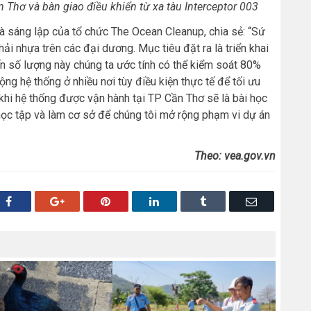
Thơ và bàn giao điều khiển từ xa tàu Interceptor 003
à sáng lập của tổ chức The Ocean Cleanup, chia sẻ: “Sứ
ải nhựa trên các đại dương. Mục tiêu đặt ra là triển khai
ến số lượng này chúng ta ước tính có thể kiểm soát 80%
ộng hệ thống ở nhiều nơi tùy điều kiện thực tế để tối ưu
khi hệ thống được vận hành tại TP Cần Thơ sẽ là bài học
học tập và làm cơ sở để chúng tôi mở rộng phạm vi dự án
Theo: vea.gov.vn
Facebook
Google+
Pinterest
LinkedIn
Tumblr
Email