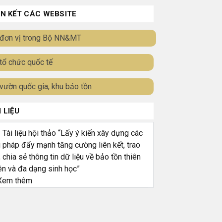
ÊN KẾT CÁC WEBSITE
đơn vị trong Bộ NN&MT
tổ chức quốc tế
vườn quốc gia, khu bảo tồn
I LIỆU
ài liệu hội thảo “Lấy ý kiến xây dựng các
i pháp đẩy mạnh tăng cường liên kết, trao
, chia sẻ thông tin dữ liệu về bảo tồn thiên
ên và đa dạng sinh học”
em thêm