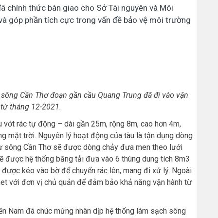
đã chính thức bàn giao cho Sở Tài nguyên và Môi
à góp phần tích cực trong vấn đề bảo vệ môi trường
ên sông Cần Thơ đoạn gần cầu Quang Trung đã đi vào vận
từ tháng 12-2021.
àu vớt rác tự động – dài gần 25m, rộng 8m, cao hơn 4m,
ng mặt trời. Nguyên lý hoạt động của tàu là tận dụng dòng
c từ sông Cần Thơ sẽ được dòng chảy đưa men theo lưới
sẽ được hệ thống băng tải đưa vào 6 thùng dung tích 8m3
sẽ được kéo vào bờ để chuyển rác lên, mang đi xử lý. Ngoài
ternet với đơn vị chủ quản để đảm bảo khả năng vận hành từ
n Nam đã chúc mừng nhân dịp hệ thống làm sạch sông