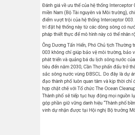
Đánh giá về ưu thế của hệ thống Interceptor
miền Nam (Bộ Tài nguyên và Môi trường), chia
điểm vượt trội của hệ thống Interceptor 003. 
trí đặt hệ thống này từ các dòng sông có nước
pháp thiết thực để mô hình này có thể nhân 
Ông Dương Tấn Hiển, Phó Chủ tịch Thường t
003 không chỉ giúp bảo vệ môi trường, bảo 
phát triển và quảng bá du lịch sông nước củ
tiêu đến năm 2030, Cần Thơ phấn đấu trở th
sắc sông nước vùng ĐBSCL. Do đây là dự án 
đạo thành phố luôn quan tâm và kịp thời chỉ
hợp chặt chẽ với Tổ chức The Ocean Cleanup
Thành phố sẽ tiếp tục huy động mọi nguồn lự
góp phần giữ vững danh hiệu “Thành phố bề
vinh dự nhận được tại Hội nghị Bộ trưởng M