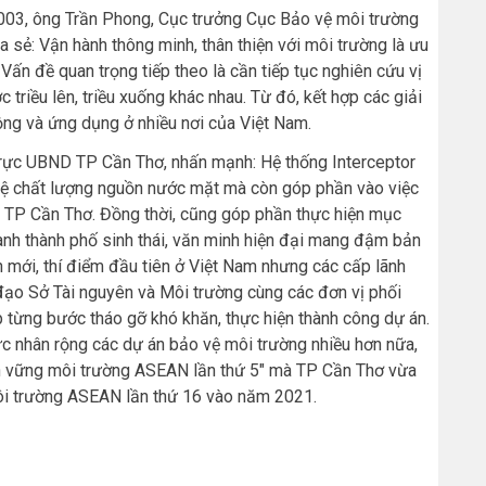
 003, ông Trần Phong, Cục trưởng Cục Bảo vệ môi trường
 sẻ: Vận hành thông minh, thân thiện với môi trường là ưu
Vấn đề quan trọng tiếp theo là cần tiếp tục nghiên cứu vị
 triều lên, triều xuống khác nhau. Từ đó, kết hợp các giải
rộng và ứng dụng ở nhiều nơi của Việt Nam.
rực UBND TP Cần Thơ, nhấn mạnh: Hệ thống Interceptor
vệ chất lượng nguồn nước mặt mà còn góp phần vào việc
a TP Cần Thơ. Đồng thời, cũng góp phần thực hiện mục
ành thành phố sinh thái, văn minh hiện đại mang đậm bản
mới, thí điểm đầu tiên ở Việt Nam nhưng các cấp lãnh
 đạo Sở Tài nguyên và Môi trường cùng các đơn vị phối
 từng bước tháo gỡ khó khăn, thực hiện thành công dự án.
c nhân rộng các dự án bảo vệ môi trường nhiều hơn nữa,
n vững môi trường ASEAN lần thứ 5″ mà TP Cần Thơ vừa
ôi trường ASEAN lần thứ 16 vào năm 2021.