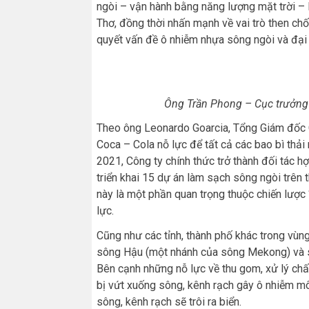
ngòi – vận hành bằng năng lượng mặt trời – 
Thơ, đồng thời nhấn mạnh về vai trò then ch
quyết vấn đề ô nhiễm nhựa sông ngòi và đại
Ông Trần Phong – Cục trưởng
Theo ông Leonardo Goarcia, Tổng Giám đốc C
Coca – Cola nỗ lực để tất cả các bao bì thải 
2021, Công ty chính thức trở thành đối tác h
triển khai 15 dự án làm sạch sông ngòi trên
này là một phần quan trọng thuộc chiến lược 
lực.
Cũng như các tỉnh, thành phố khác trong vùn
sông Hậu (một nhánh của sông Mekong) và sô
Bên cạnh những nỗ lực về thu gom, xử lý chất
bị vứt xuống sông, kênh rạch gây ô nhiễm mô
sông, kênh rạch sẽ trôi ra biển.