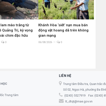
 lam mào trắng từ
Khánh Hòa ‘siết’ nạn mua bán
 Quảng Trị, kỳ vọng
động vật hoang dã trên không
loài chim đặc hữu
gian mạng
0
06/08/2026
0
LIÊN HỆ
 HỌC
Trung tâm Điều tra, Quan trắc đ
Số 02, Ngọc Hà, phường Ba Đình,
đốc Trung tâm
(0243) 5527919 Fax: (0243) 
tt_dtqt@mae.gov.vn