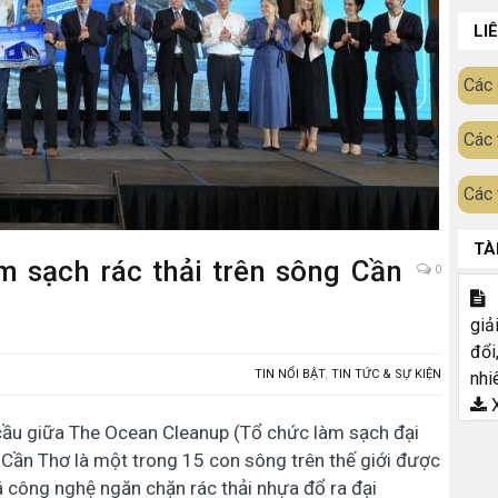
LI
Các 
Các 
Các 
TÀ
 sạch rác thải trên sông Cần
0
T
giả
đổi
TIN NỔI BẬT
,
TIN TỨC & SỰ KIỆN
nhi
X
 cầu giữa The Ocean Cleanup (Tổ chức làm sạch đại
Cần Thơ là một trong 15 con sông trên thế giới được
 công nghệ ngăn chặn rác thải nhựa đổ ra đại