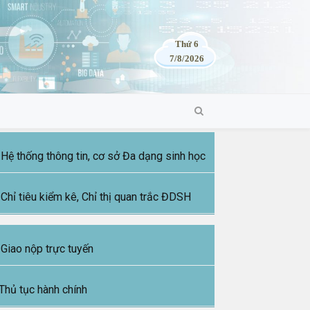
Thứ 6
7/8/2026
Hệ thống thông tin, cơ sở Đa dạng sinh học
Chỉ tiêu kiểm kê, Chỉ thị quan trắc ĐDSH
Giao nộp trực tuyến
Thủ tục hành chính