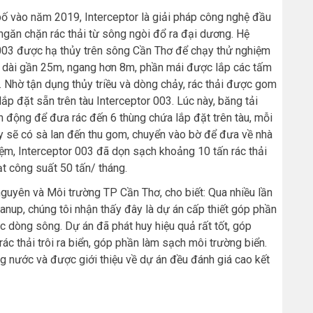
 vào năm 2019, Interceptor là giải pháp công nghệ đầu
ể ngăn chặn rác thải từ sông ngòi đổ ra đại dương. Hệ
r 003 được hạ thủy trên sông Cần Thơ để chạy thử nghiệm
u dài gần 25m, ngang hơn 8m, phần mái được lắp các tấm
. Nhờ tận dụng thủy triều và dòng chảy, rác thải được gom
ắp đặt sẵn trên tàu Interceptor 003. Lúc này, băng tải
 động để đưa rác đến 6 thùng chứa lắp đặt trên tàu, mỗi
ầy sẽ có sà lan đến thu gom, chuyển vào bờ để đưa về nhà
iệm, Interceptor 003 đã dọn sạch khoảng 10 tấn rác thải
ạt công suất 50 tấn/ tháng.
guyên và Môi trường TP Cần Thơ, cho biết: Qua nhiều lần
anup, chúng tôi nhận thấy đây là dự án cấp thiết góp phần
c dòng sông. Dự án đã phát huy hiệu quả rất tốt, góp
ác thải trôi ra biển, góp phần làm sạch môi trường biển.
 nước và được giới thiệu về dự án đều đánh giá cao kết