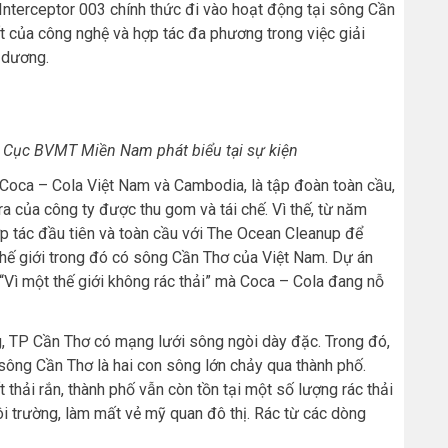
Interceptor 003 chính thức đi vào hoạt động tại sông Cần
ốt của công nghệ và hợp tác đa phương trong việc giải
 dương.
 Cục BVMT Miền Nam phát biểu tại sự kiện
oca – Cola Việt Nam và Cambodia, là tập đoàn toàn cầu,
ra của công ty được thu gom và tái chế. Vì thế, từ năm
ợp tác đầu tiên và toàn cầu với The Ocean Cleanup để
 thế giới trong đó có sông Cần Thơ của Việt Nam. Dự án
“Vì một thế giới không rác thải” mà Coca – Cola đang nỗ
g, TP Cần Thơ có mạng lưới sông ngòi dày đặc. Trong đó,
ng Cần Thơ là hai con sông lớn chảy qua thành phố.
 thải rắn, thành phố vẫn còn tồn tại một số lượng rác thải
i trường, làm mất vẻ mỹ quan đô thị. Rác từ các dòng