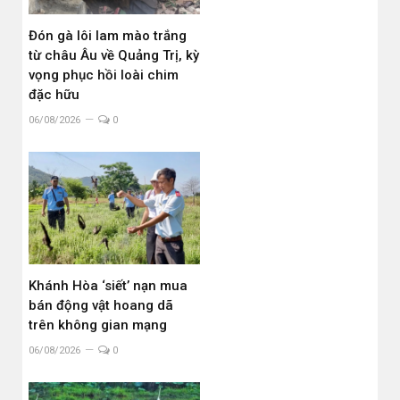
Đón gà lôi lam mào trắng
từ châu Âu về Quảng Trị, kỳ
vọng phục hồi loài chim
đặc hữu
06/08/2026
0
Khánh Hòa ‘siết’ nạn mua
bán động vật hoang dã
trên không gian mạng
06/08/2026
0