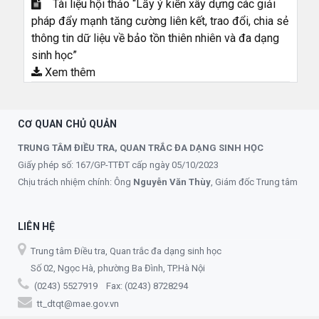
Tài liệu hội thảo “Lấy ý kiến xây dựng các giải
pháp đẩy mạnh tăng cường liên kết, trao đổi, chia sẻ
thông tin dữ liệu về bảo tồn thiên nhiên và đa dạng
sinh học”
Xem thêm
CƠ QUAN CHỦ QUẢN
TRUNG TÂM ĐIỀU TRA, QUAN TRẮC ĐA DẠNG SINH HỌC
Giấy phép số: 167/GP-TTĐT cấp ngày 05/10/2023
Chịu trách nhiệm chính: Ông
Nguyễn Văn Thùy
, Giám đốc Trung tâm
LIÊN HỆ
Trung tâm Điều tra, Quan trắc đa dạng sinh học
Số 02, Ngọc Hà, phường Ba Đình, TP.Hà Nội
(0243) 5527919 Fax: (0243) 8728294
tt_dtqt@mae.gov.vn