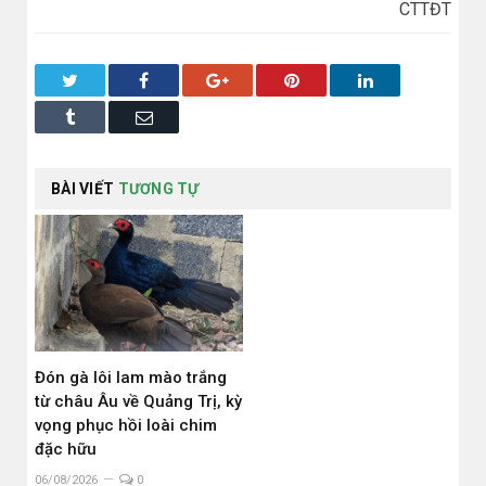
CTTĐT
Twitter
Facebook
Google+
Pinterest
LinkedIn
Tumblr
Email
BÀI VIẾT
TƯƠNG TỰ
Đón gà lôi lam mào trắng
từ châu Âu về Quảng Trị, kỳ
vọng phục hồi loài chim
đặc hữu
06/08/2026
0