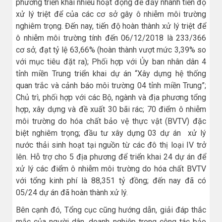
phương triển khai nhiều hoạt động để đẩy nhanh tiến độ
xử lý triệt để của các cơ sở gây ô nhiễm môi trường
nghiêm trọng. Đến nay, tiến độ hoàn thành xử lý triệt để
ô nhiễm môi trường tính đến 06/12/2018 là 233/366
cơ sở, đạt tỷ lệ 63,66% (hoàn thành vượt mức 3,39% so
với mục tiêu đặt ra); Phối hợp với Ủy ban nhân dân 4
tỉnh miền Trung triển khai dự án “Xây dựng hệ thống
quan trắc và cảnh báo môi trường 04 tỉnh miền Trung”;
Chủ trì, phối hợp với các Bộ, ngành và địa phương tổng
hợp, xây dựng và đề xuất 30 bãi rác; 70 điểm ô nhiễm
môi trường do hóa chất bảo vệ thực vật (BVTV) đặc
biệt nghiêm trọng; đầu tư xây dựng 03 dự án xử lý
nước thải sinh hoạt tại nguồn từ các đô thị loại IV trở
lên. Hỗ trợ cho 5 địa phương để triển khai 24 dự án để
xử lý các điểm ô nhiễm môi trường do hóa chất BVTV
với tổng kinh phí là 88,351 tỷ đồng; đến nay đã có
05/24 dự án đã hoàn thành xử lý.
Bên cạnh đó, Tổng cục cũng hướng dẫn, giải đáp thắc
mắc của người dân, doanh nghiệp trong công tác bảo