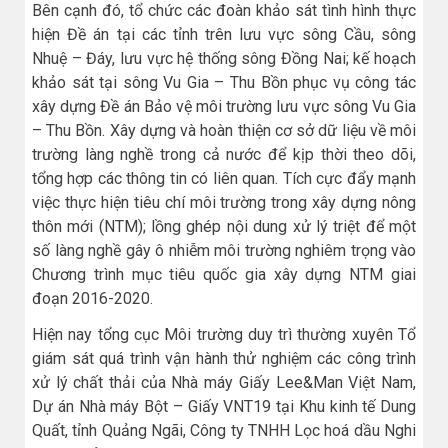
Bên cạnh đó, tổ chức các đoàn khảo sát tình hình thực
hiện Đề án tại các tỉnh trên lưu vực sông Cầu, sông
Nhuệ – Đáy, lưu vực hệ thống sông Đồng Nai; kế hoạch
khảo sát tại sông Vu Gia – Thu Bồn phục vụ công tác
xây dựng Đề án Bảo vệ môi trường lưu vực sông Vu Gia
– Thu Bồn. Xây dựng và hoàn thiện cơ sở dữ liệu về môi
trường làng nghề trong cả nước để kịp thời theo dõi,
tổng hợp các thông tin có liên quan. Tích cực đẩy mạnh
việc thực hiện tiêu chí môi trường trong xây dựng nông
thôn mới (NTM); lồng ghép nội dung xử lý triệt để một
số làng nghề gây ô nhiễm môi trường nghiêm trọng vào
Chương trình mục tiêu quốc gia xây dựng NTM giai
đoạn 2016-2020.
Hiện nay tổng cục Môi trường duy trì thường xuyên Tổ
giám sát quá trình vận hành thử nghiệm các công trình
xử lý chất thải của Nhà máy Giấy Lee&Man Việt Nam,
Dự án Nhà máy Bột – Giấy VNT19 tại Khu kinh tế Dung
Quất, tỉnh Quảng Ngãi, Công ty TNHH Lọc hoá dầu Nghi