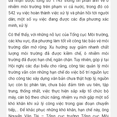
đã nhận được tổng số 1.143 thông tin phản ánh về ô
nhiễm môi trường trên phạm vi cả nước, trong đó có
542 vụ việc hoàn thành việc xử lý và phản hồi tới người
dân; một số vụ việc đang được các địa phương xác
minh, xử lý.
Có thể thấy, với những nỗ lực của Tổng cục Môi trường,
các khu vực, địa phương làm tốt về công tác bảo vệ môi
trường dần mở rộng. Xu hướng suy giảm nhanh chất
lượng môi trường đã được kiềm chế, ô nhiễm môi
trường đã được hạn chế, ngăn chặn. Tuy nhiên, góp ý tại
Hội nghị các đại biểu cho rằng, công tác quản lý môi
trường vẫn còn những hạn chế do việc bố trí nguồn lực
cho công tác xây dựng văn bản chưa thật hợp lý, nguồn
lực còn bị phân tán, chưa bảo đảm tính ưu tiên, tập
trung, thống nhất; việc thực hiện sắp xếp tổ chức bộ
máy, cán bộ theo chức năng, nhiệm vụ mới gặp một số
khó khăn khi xử lý công việc trong giai đoạn chuyển
tiếp,… Để khắc phục những khó khăn, hạn chế này, ông
Nguyễn Văn Tài – Tổng cục trưởng Tổng cục Môi