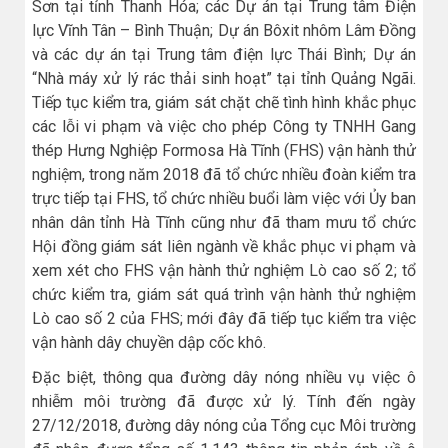
Sơn tại tỉnh Thanh Hóa; các Dự án tại Trung tâm Điện
lực Vĩnh Tân – Bình Thuận; Dự án Bôxit nhôm Lâm Đồng
và các dự án tại Trung tâm điện lực Thái Bình; Dự án
“Nhà máy xử lý rác thải sinh hoạt” tại tỉnh Quảng Ngãi.
Tiếp tục kiểm tra, giám sát chặt chẽ tình hình khắc phục
các lỗi vi phạm và việc cho phép Công ty TNHH Gang
thép Hưng Nghiệp Formosa Hà Tĩnh (FHS) vận hành thử
nghiệm, trong năm 2018 đã tổ chức nhiều đoàn kiểm tra
trực tiếp tại FHS, tổ chức nhiều buổi làm việc với Ủy ban
nhân dân tỉnh Hà Tĩnh cũng như đã tham mưu tổ chức
Hội đồng giám sát liên ngành về khắc phục vi phạm và
xem xét cho FHS vận hành thử nghiệm Lò cao số 2; tổ
chức kiểm tra, giám sát quá trình vận hành thử nghiệm
Lò cao số 2 của FHS; mới đây đã tiếp tục kiểm tra việc
vận hành dây chuyền dập cốc khô.
Đặc biệt, thông qua đường dây nóng nhiều vụ việc ô
nhiễm môi trường đã được xử lý. Tính đến ngày
27/12/2018, đường dây nóng của Tổng cục Môi trường