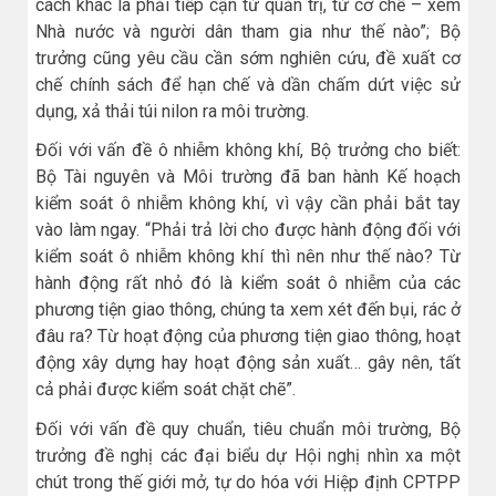
cách khác là phải tiếp cận từ quản trị, từ cơ chế – xem
Nhà nước và người dân tham gia như thế nào”; Bộ
trưởng cũng yêu cầu cần sớm nghiên cứu, đề xuất cơ
chế chính sách để hạn chế và dần chấm dứt việc sử
dụng, xả thải túi nilon ra môi trường.
Đối với vấn đề ô nhiễm không khí, Bộ trưởng cho biết:
Bộ Tài nguyên và Môi trường đã ban hành Kế hoạch
kiểm soát ô nhiễm không khí, vì vậy cần phải bắt tay
vào làm ngay. “Phải trả lời cho được hành động đối với
kiểm soát ô nhiễm không khí thì nên như thế nào? Từ
hành động rất nhỏ đó là kiểm soát ô nhiễm của các
phương tiện giao thông, chúng ta xem xét đến bụi, rác ở
đâu ra? Từ hoạt động của phương tiện giao thông, hoạt
động xây dựng hay hoạt động sản xuất… gây nên, tất
cả phải được kiểm soát chặt chẽ”.
Đối với vấn đề quy chuẩn, tiêu chuẩn môi trường, Bộ
trưởng đề nghị các đại biểu dự Hội nghị nhìn xa một
chút trong thế giới mở, tự do hóa với Hiệp định CPTPP