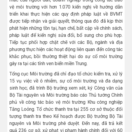
vệ môi trường với hơn 1.070 kiến nghị về hướng dẫn
triển khai thực hiện các quy định pháp luật về BVMT
được tiếp nhận và giải quyết; thông qua đó đã kịp thời
phát hiện những tồn tại, hạn chế, bất cập về chính sách,
pháp luật để kiến nghị sửa đổi, bổ sung cho phù hợp.
Tiếp tục phối hợp chặt chẽ với các Bộ, ngành và địa
phương thực hiện các hoạt động liên quan đến công tác
khắc phục, bồi thường thiệt hại do sự cố môi trường
gây ra tại các tỉnh ven biển miền Trung.
Tổng cục Môi trường đã chỉ đạo tổ chức kiểm tra, xử lý
15 vụ việc về ô nhiễm, sự cố môi trường và đa dạng
sinh học; đã trình Bộ trưởng xem xét, ký Công văn của
Bộ Tài nguyên và Môi trường báo cáo Thủ tướng Chính
phủ về công tác bảo vệ môi trường Khu công nghiệp
Tằng Loỏng. Tổ chức thanh tra tại 255 cơ sở thuộc đối
tượng thanh tra theo Kế hoạch được Bộ trưởng Bộ Tài
nguyên và Môi trường phê duyệt. Đến nay, đã trả kết
quả 236 cơ sở, xử phạt vi phạm hành chính đối với 60