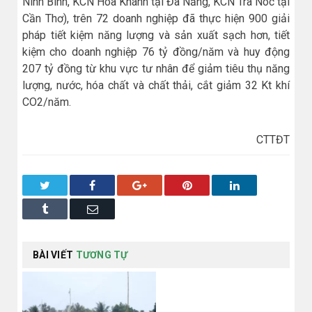
Ninh Bình, KCN Hòa Khánh tại Đà Nẵng, KCN Trà Nóc tại
Cần Thơ), trên 72 doanh nghiệp đã thực hiện 900 giải
pháp tiết kiệm năng lượng và sản xuất sạch hơn, tiết
kiệm cho doanh nghiệp 76 tỷ đồng/năm và huy động
207 tỷ đồng từ khu vực tư nhân để giảm tiêu thụ năng
lượng, nước, hóa chất và chất thải, cắt giảm 32 Kt khí
CO2/năm.
CTTĐT
Twitter
Facebook
Google+
Pinterest
LinkedIn
Tumblr
Email
BÀI VIẾT
TƯƠNG TỰ