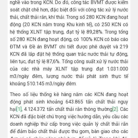
nghề vào trong KCN. Do đó, công tác BVMT được kiểm
soát chặt chẽ hơn, đặc biệt đối với công tác xử lý nước
thải, chất thải rắn, khí thải. Trong số 280 KCN đang hoạt
động (20 KCN nằm trong Khu kinh tế), có 250 KCN có
hệ thống XLNT tập trung, đạt tỷ lệ 89,28%. Trong tổng
số 280 KCN đang hoạt động, có 100% KCN có báo cáo
ĐTM và Đề án BVMT chi tiết được phê duyệt và 219
KCN đã lắp đặt hệ thống quan trắc nước thải tự động,
liên tục, đạt tỷ lệ 87,6%. Tổng công suất xử lý nước thải
của các nhà máy XLNT tập trung đạt 1.031.000
m3/ngày đêm, lượng nước thải phát sinh thực tế
khoảng 510.145 m3/ngày đêm.
Theo số liệu thống kê hàng năm các KCN đang hoạt
động phát sinh khoảng 643.865 tấn chất thải nguy
hại
[1]
, 4.124.372 tấn chất thải rắn thông thường
[2]
. Các
KCN đã đặc biệt chú trọng việc hướng dẫn, yêu cầu các
doanh nghiệp thứ cấp trong việc quản lý chất thải rắn
để đảm bảo chất thải được thu gom, bàn giao cho các