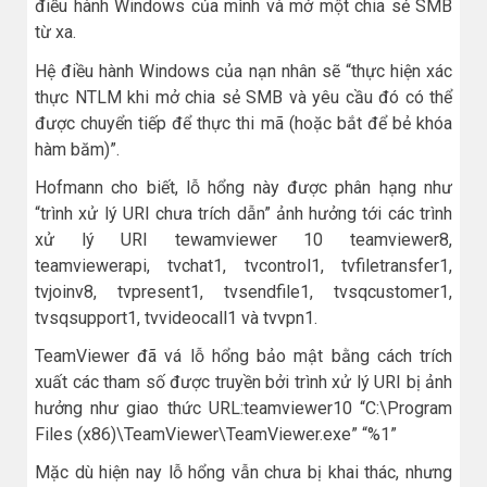
điều hành Windows của mình và mở một chia sẻ SMB
từ xa.
Hệ điều hành Windows của nạn nhân sẽ “thực hiện xác
thực NTLM khi mở chia sẻ SMB và yêu cầu đó có thể
được chuyển tiếp để thực thi mã (hoặc bắt để bẻ khóa
hàm băm)”.
Hofmann cho biết, lỗ hổng này được phân hạng như
“trình xử lý URI chưa trích dẫn” ảnh hưởng tới các trình
xử lý URI tewamviewer 10 teamviewer8,
teamviewerapi, tvchat1, tvcontrol1, tvfiletransfer1,
tvjoinv8, tvpresent1, tvsendfile1, tvsqcustomer1,
tvsqsupport1, tvvideocall1 và tvvpn1.
TeamViewer đã vá lỗ hổng bảo mật bằng cách trích
xuất các tham số được truyền bởi trình xử lý URI bị ảnh
hưởng như giao thức URL:teamviewer10 “C:\Program
Files (x86)\TeamViewer\TeamViewer.exe” “%1”
Mặc dù hiện nay lỗ hổng vẫn chưa bị khai thác, nhưng