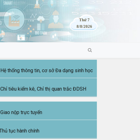
Thứ 7
8/8/2026
Hệ thống thông tin, cơ sở Đa dạng sinh học
Chỉ tiêu kiểm kê, Chỉ thị quan trắc ĐDSH
Giao nộp trực tuyến
Thủ tục hành chính