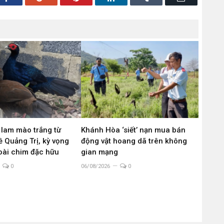
 lam mào trắng từ
Khánh Hòa ‘siết’ nạn mua bán
 Quảng Trị, kỳ vọng
động vật hoang dã trên không
loài chim đặc hữu
gian mạng
0
06/08/2026
0