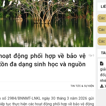
LI
Các 
Các 
Các 
TÀ
 hoạt động phối hợp về bảo vệ
0
tồn đa dạng sinh học và nguồn
T
giả
đổi
nhi
X
TIN TỨC & SỰ KIỆN
ăn số 2984/BNNMT-LNKL ngày 30 tháng 3 năm 2026 gửi
 tiếp tục thực hiện các hoạt động phối hợp về bảo vệ động