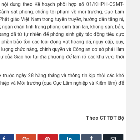
các nội dung theo Kế hoạch phối hợp số 01/KHPH-CSMT-
nh sát phòng, chống tội phạm về môi trường, Cục Lâm
hật giáo Việt Nam trong tuyên truyền, hướng dẫn tăng ni,
 ngăn chặn tình trạng phóng sinh tràn lan, không săn, bắn,
hoang dã từ tự nhiên để phóng sinh gây tác động tiêu cực
p phần bảo tồn các loài động vật hoang dã, nguy cấp, quý,
ực lượng chức năng, chính quyền và Công an cơ sở phải làm
tự của Giáo hội tại địa phương để làm rõ các khu vực, thời
 trước ngày 28 hằng tháng và thông tin kịp thời các khó
hiệp và Môi trường (qua Cục Lâm nghiệp và Kiểm lâm) để
Theo CTTĐT Bộ
Facebook
Google+
Pinterest
LinkedIn
Tumblr
Email