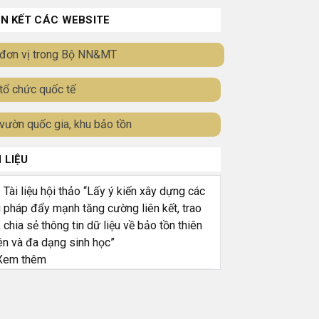
ÊN KẾT CÁC WEBSITE
đơn vị trong Bộ NN&MT
tổ chức quốc tế
vườn quốc gia, khu bảo tồn
I LIỆU
ài liệu hội thảo “Lấy ý kiến xây dựng các
i pháp đẩy mạnh tăng cường liên kết, trao
, chia sẻ thông tin dữ liệu về bảo tồn thiên
ên và đa dạng sinh học”
em thêm