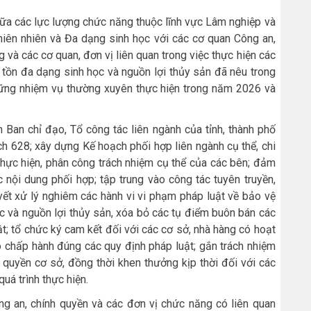
iữa các lực lượng chức năng thuộc lĩnh vực Lâm nghiệp và
hiên nhiên và Đa dạng sinh học với các cơ quan Công an,
 và các cơ quan, đơn vị liên quan trong việc thực hiện các
 tồn đa dạng sinh học và nguồn lợi thủy sản đã nêu trong
hững nhiệm vụ thường xuyên thực hiện trong năm 2026 và
 Ban chỉ đạo, Tổ công tác liên ngành của tỉnh, thành phố
ch 628; xây dựng Kế hoạch phối hợp liên ngành cụ thể, chi
ộ thực hiện, phân công trách nhiệm cụ thể của các bên; đảm
 nội dung phối hợp; tập trung vào công tác tuyên truyền,
ết xử lý nghiêm các hành vi vi phạm pháp luật về bảo vệ
c và nguồn lợi thủy sản, xóa bỏ các tụ điểm buôn bán các
ật; tổ chức ký cam kết đối với các cơ sở, nhà hàng có hoạt
 chấp hành đúng các quy định pháp luật; gắn trách nhiệm
 quyền cơ sở, đồng thời khen thưởng kịp thời đối với các
quá trình thực hiện.
g an, chính quyền và các đơn vị chức năng có liên quan