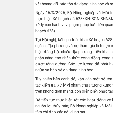
vật hoang dã, bảo tồn đa dạng sinh học và ng
Ngày 16/3/2026, Bộ Nông nghiệp và Môi trư
thực hiện Kế hoạch số 628/KH-BCA-BNN&MT 
xử lý các hành vi vi phạm pháp luật liên qu
hoạch 628).
Tại Hội nghị, kết quả triển khai Kế hoạch 62
ngành, địa phương và sự tham gia tích cực 
hiện đồng bộ; nhiều địa phương triển khai
phần nâng cao nhận thức cộng đồng; công tá
được tăng cường. Các lực lượng đã phát hi
ngừa và bảo vệ đa dạng sinh học.
Tuy nhiên bên cạnh đó, vẫn còn một số tồn 
tác kiểm tra, xử lý vi phạm chưa tương xứng v
trên không gian mạng, còn diễn biến phức tạp
Để tiếp tục thực hiện tốt các hoạt động v
nguồn lợi thủy sản; Bộ Nông nghiệp và Môi 
tâm chỉ đạo các nội dung sau: