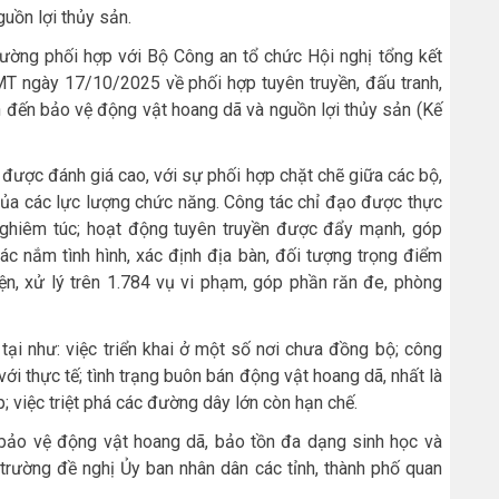
uồn lợi thủy sản.
ờng phối hợp với Bộ Công an tổ chức Hội nghị tổng kết
ngày 17/10/2025 về phối hợp tuyên truyền, đấu tranh,
an đến bảo vệ động vật hoang dã và nguồn lợi thủy sản (Kế
8 được đánh giá cao, với sự phối hợp chặt chẽ giữa các bộ,
của các lực lượng chức năng. Công tác chỉ đạo được thực
 nghiêm túc; hoạt động tuyên truyền được đẩy mạnh, góp
c nắm tình hình, xác định địa bàn, đối tượng trọng điểm
ện, xử lý trên 1.784 vụ vi phạm, góp phần răn đe, phòng
tại như: việc triển khai ở một số nơi chưa đồng bộ; công
ới thực tế; tình trạng buôn bán động vật hoang dã, nhất là
; việc triệt phá các đường dây lớn còn hạn chế.
ề bảo vệ động vật hoang dã, bảo tồn đa dạng sinh học và
trường đề nghị Ủy ban nhân dân các tỉnh, thành phố quan